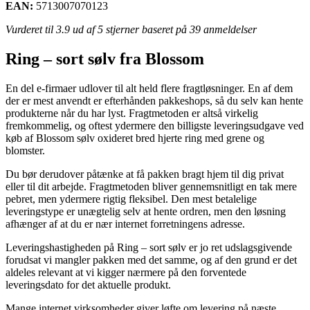
EAN:
5713007070123
Vurderet til
3.9
ud af 5 stjerner baseret på
39
anmeldelser
Ring – sort sølv fra Blossom
En del e-firmaer udlover til alt held flere fragtløsninger. En af dem
der er mest anvendt er efterhånden pakkeshops, så du selv kan hente
produkterne når du har lyst. Fragtmetoden er altså virkelig
fremkommelig, og oftest ydermere den billigste leveringsudgave ved
køb af Blossom sølv oxideret bred hjerte ring med grene og
blomster.
Du bør derudover påtænke at få pakken bragt hjem til dig privat
eller til dit arbejde. Fragtmetoden bliver gennemsnitligt en tak mere
pebret, men ydermere rigtig fleksibel. Den mest betalelige
leveringstype er unægtelig selv at hente ordren, men den løsning
afhænger af at du er nær internet forretningens adresse.
Leveringshastigheden på Ring – sort sølv er jo ret udslagsgivende
forudsat vi mangler pakken med det samme, og af den grund er det
aldeles relevant at vi kigger nærmere på den forventede
leveringsdato for det aktuelle produkt.
Mange internet virksomheder giver løfte om levering på næste