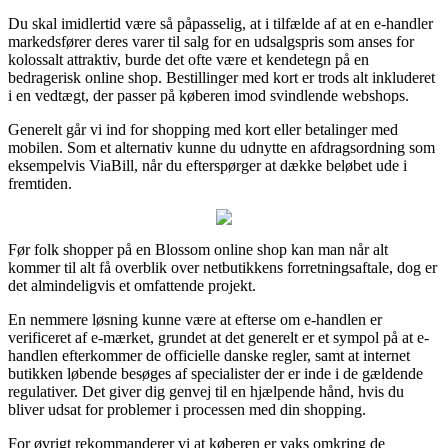
Du skal imidlertid være så påpasselig, at i tilfælde af at en e-handler
markedsfører deres varer til salg for en udsalgspris som anses for
kolossalt attraktiv, burde det ofte være et kendetegn på en
bedragerisk online shop. Bestillinger med kort er trods alt inkluderet
i en vedtægt, der passer på køberen imod svindlende webshops.
Generelt går vi ind for shopping med kort eller betalinger med
mobilen. Som et alternativ kunne du udnytte en afdragsordning som
eksempelvis ViaBill, når du efterspørger at dække beløbet ude i
fremtiden.
Før folk shopper på en Blossom online shop kan man når alt
kommer til alt få overblik over netbutikkens forretningsaftale, dog er
det almindeligvis et omfattende projekt.
En nemmere løsning kunne være at efterse om e-handlen er
verificeret af e-mærket, grundet at det generelt er et sympol på at e-
handlen efterkommer de officielle danske regler, samt at internet
butikken løbende besøges af specialister der er inde i de gældende
regulativer. Det giver dig genvej til en hjælpende hånd, hvis du
bliver udsat for problemer i processen med din shopping.
For øvrigt rekommanderer vi at køberen er vaks omkring de