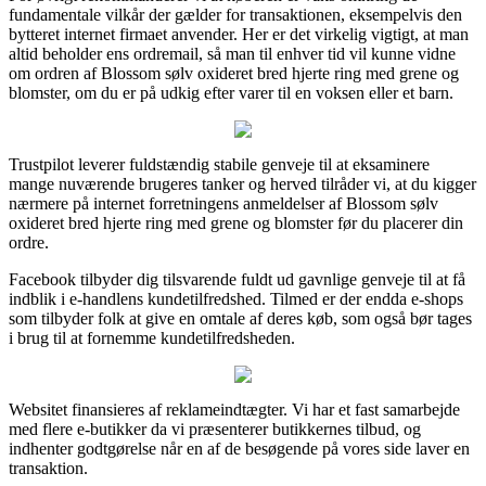
fundamentale vilkår der gælder for transaktionen, eksempelvis den
bytteret internet firmaet anvender. Her er det virkelig vigtigt, at man
altid beholder ens ordremail, så man til enhver tid vil kunne vidne
om ordren af Blossom sølv oxideret bred hjerte ring med grene og
blomster, om du er på udkig efter varer til en voksen eller et barn.
Trustpilot leverer fuldstændig stabile genveje til at eksaminere
mange nuværende brugeres tanker og herved tilråder vi, at du kigger
nærmere på internet forretningens anmeldelser af Blossom sølv
oxideret bred hjerte ring med grene og blomster før du placerer din
ordre.
Facebook tilbyder dig tilsvarende fuldt ud gavnlige genveje til at få
indblik i e-handlens kundetilfredshed. Tilmed er der endda e-shops
som tilbyder folk at give en omtale af deres køb, som også bør tages
i brug til at fornemme kundetilfredsheden.
Websitet finansieres af reklameindtægter. Vi har et fast samarbejde
med flere e-butikker da vi præsenterer butikkernes tilbud, og
indhenter godtgørelse når en af de besøgende på vores side laver en
transaktion.