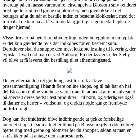
hverdag på en masse varenumre, eksempelvis Blossom sølv oxideret
bred hjerte ring med grene og blomster, men glem ikke at det
betinges af at du når at bestille inden et bestemt klokkeslæt, med det
formål at de kan nå at få varerne klargjort før lagermedarbejderne
drager hjemad.
Visse firmaer på nettet frembyder fragt uden beregning, men typisk
er det kun gældende hvis der indkøbes for en bestemt sum.
Derudover skal du snuppe den mest letkøbte løsning til levering, der
typisk – hvad end man er ved Aalborg, Frederiksværk eller Sæby –
vil blive at få leveret din bestilling til et afhentningssted.
Det er efterhånden ret gnidningsløst for folk at lave
prissammenligning i blandt flere online shops, og til tak har en hel
del Blossom online varehuse været nødt til at nedskære prisniveauet
på specielt deres bedst i test produkter – til børn, og yderligere også
til damer og herrer – voldsomt, og endda nogle gange frembyde
portofri fragt.
Dog kan det imidlertid blive indbringende at tjekke forskellige
internet shops i Danmark efter tilbud på Blossom sølv oxideret bred
hjerte ring med grene og blomster før du shopper, sådan at man er
skråsikker på at antage den skarpeste pris.