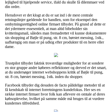
lejlighed til hjælpende service, ifald du skulle få dilemmaer ved
din ordre.
Herudover er det klogt at du er sat ind i de mest centrale
retningslinjer gældende for handlen, som for eksempel den
ombytningsrettighed online firmaet tilbyder. På grund af dette er
det ydermere essesentielt, at man altid bibeholder sin
kvitteringsmail, således man fremadrettet vil kunne dokumentere
sin shopping af Bøjle til pung, str. 8 cm, børstet messing, 1stk.,
uafhængig om man er på udkig efter produkter til en herre eller
dame.
Trustpilot tilbyder faktisk troværdige muligheder for at sondere
en stor gruppe andre køberes reflektioner og derved er det smart,
at du undersøger internet webshoppens kritik af Bøjle til pung,
str. 8 cm, børstet messing, 1stk. inden du shopper.
Facebook tilbyder dig desuden de facto pålidelige metoder til at
få kendskab til internet forretningens kundefokus. Her ses en
række internet firmaer hvor folk kan aflevere en omtale af deres
købsoplevelse, hvilket på samme måde må bruges til at vurdere
kundernes tilfredshed.