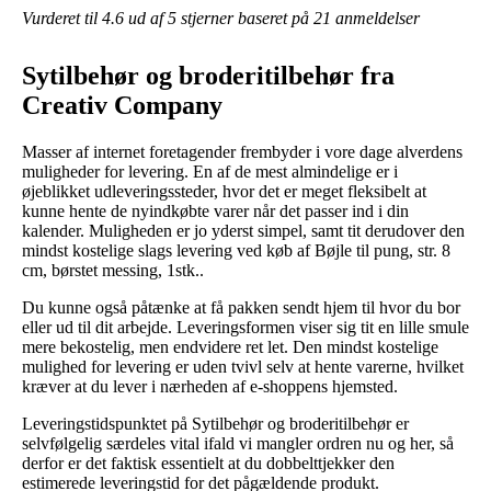
Vurderet til
4.6
ud af 5 stjerner baseret på
21
anmeldelser
Sytilbehør og broderitilbehør fra
Creativ Company
Masser af internet foretagender frembyder i vore dage alverdens
muligheder for levering. En af de mest almindelige er i
øjeblikket udleveringssteder, hvor det er meget fleksibelt at
kunne hente de nyindkøbte varer når det passer ind i din
kalender. Muligheden er jo yderst simpel, samt tit derudover den
mindst kostelige slags levering ved køb af Bøjle til pung, str. 8
cm, børstet messing, 1stk..
Du kunne også påtænke at få pakken sendt hjem til hvor du bor
eller ud til dit arbejde. Leveringsformen viser sig tit en lille smule
mere bekostelig, men endvidere ret let. Den mindst kostelige
mulighed for levering er uden tvivl selv at hente varerne, hvilket
kræver at du lever i nærheden af e-shoppens hjemsted.
Leveringstidspunktet på Sytilbehør og broderitilbehør er
selvfølgelig særdeles vital ifald vi mangler ordren nu og her, så
derfor er det faktisk essentielt at du dobbelttjekker den
estimerede leveringstid for det pågældende produkt.