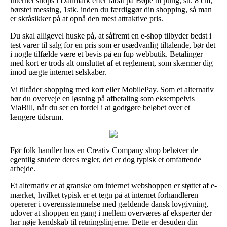
internet shops i Danmark efter rabat på Bøjle til pung, str. 8 cm,
børstet messing, 1stk. inden du færdiggør din shopping, så man
er skråsikker på at opnå den mest attraktive pris.
Du skal alligevel huske på, at såfremt en e-shop tilbyder bedst i
test varer til salg for en pris som er usædvanlig tiltalende, bør det
i nogle tilfælde være et bevis på en fup webbutik. Betalinger
med kort er trods alt omsluttet af et reglement, som skærmer dig
imod uægte internet selskaber.
Vi tilråder shopping med kort eller MobilePay. Som et alternativ
bør du overveje en løsning på afbetaling som eksempelvis
ViaBill, når du ser en fordel i at godtgøre beløbet over et
længere tidsrum.
Før folk handler hos en Creativ Company shop behøver de
egentlig studere deres regler, det er dog typisk et omfattende
arbejde.
Et alternativ er at granske om internet webshoppen er støttet af e-
mærket, hvilket typisk er et tegn på at internet forhandleren
opererer i overensstemmelse med gældende dansk lovgivning,
udover at shoppen en gang i mellem overværes af eksperter der
har nøje kendskab til retningslinjerne. Dette er desuden din