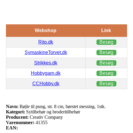
Webshop
Link
Rito.dk
Besøg
SymaskineTorvet.dk
Besøg
Strikkes.dk
Besøg
Hobbygarn.dk
Besøg
CCHobby.dk
Besøg
Navn:
Bøjle til pung, str. 8 cm, børstet messing, 1stk.
Kategori:
Sytilbehør og broderitilbehør
Producent:
Creativ Company
Varenummer:
41355
EAN: