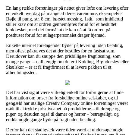
En lang række forretninger på nettet giver løfte om levering efter
en enkelt hverdag på mange af deres varenumre, eksempelvis
Bøjle til pung, str. 8 cm, børstet messing, 1stk., som imidlertid
stiller krav om at ordren gennemføres forud for et besluttet
klokkeslæt, med det formål at de kan nå at få ordren på
posthuset forud for at lagerpersonalet drager hjemad.
Enkelte internet foretagender byder på levering uden betaling,
men oftest påkræves det at der bestilles for en fastsat sum.
Derudover kan du snuppe den prisbilligste fragtløsning, som
mange gange – uafhængig om du er i Kolding, Brønderslev eller
Skælskør – er at få fragtfirmaet til at levere pakken til et
afhentningssted.
Det har vist sig at være virkelig enkelt for forbrugerne at finde
information om priser fra forskellige online selskaber, og til
gengæld har utallige Creativ Company online forretninger været
nødt til at trykke prisniveauet på produkterne – til drenge og
piger, og desuden også til damer og herrer – betragteligt, og
endda nogle gange byde på fragt uden betaling.
Derfor kan det stadigvæk være tiden værd at undersøge nogle