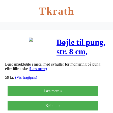
Tkrath
Bøjle til pung,
str. 8 cm,
børstet
Buet smækbøjle i metal med syhuller for montering på pung
messing, 1stk.
eller lille taske
(Læs mere)
59
kr.
(Vis fragtpris)
Læs mere »
Køb nu »