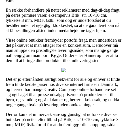
vare.
En række forhandlere på nettet reklamerer med dag-til-dag fragt
på deres primære varer, eksempelvis Brik, str. 10×10 cm,
tykkelse 3 mm, MDF, 6stk., som dog er underforstået at du
bestiller inden et nøjagtigt klokkeslæt, så at de garanteret kan nå
at få bestillingen afsted inden medarbejderne tager hjem.
Visse online butikker frembyder portofri fragt, men undertiden er
det påkrævet at man aftager for en konkret sum. Derudover må
man snuppe den prisbilligste leveringsmåde, som mange gange –
uafhængig om man bor i Køge, Odder eller Hinnerup – er at få
dem til at bringe dine produkter til et udleveringssted.
Det er jo efterhånden særligt bekvemt for alle og enhver at finde
frem til de bedste priser hos diverse internet firmaer i Danmark,
og herved har mange Creativ Company online forhandlere set
sig nødsaget til at presse udsalgspriserne på produkterne – til
børn, og samtidig også til damer og herrer – kolossalt, og endda
nogle gange byde på levering uden omkostninger.
Derfor kan det immervæk vise sig gunstigt at udforske diverse
butikker på nettet efter tilbud på Brik, str. 10×10 cm, tykkelse 3
mm, MDF, 6stk. forud for at du færdiggør din shopping, sådan