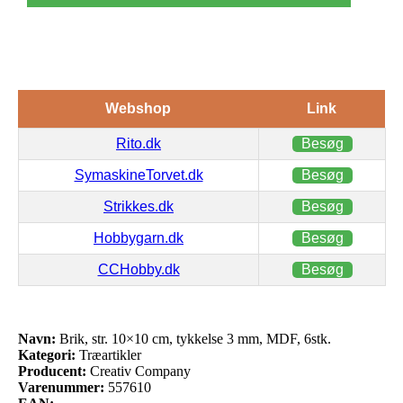
Webshop
Link
Rito.dk
Besøg
SymaskineTorvet.dk
Besøg
Strikkes.dk
Besøg
Hobbygarn.dk
Besøg
CCHobby.dk
Besøg
Navn:
Brik, str. 10×10 cm, tykkelse 3 mm, MDF, 6stk.
Kategori:
Træartikler
Producent:
Creativ Company
Varenummer:
557610