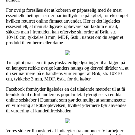
For øvrigt foreslåes det at køberen er påpasselig med de mest
essentielle betingelser der har indflydelse på købet, for eksempel
hvilken returret online firmaet anvender. Her er det ligeledes
essesentielt, at man stadigvæk opbevarer sin faktura e-mail,
således man i fremtiden kan eftervise sin ordre af Brik, str.
10×10 cm, tykkelse 3 mm, MDF, 6stk., uanset om du søger et
produkt til en herre eller dame.
Trustpilot præsterer tilpas ønskværdige løsninger til at kigge på
en længere række øvrige kunders ratings og derved tilråder vi, at
du ser nærmere på e-handlens vurderinger af Brik, str. 10×10
cm, tykkelse 3 mm, MDF, 6stk. før du køber.
Facebook frembyder ligeledes en del tiltalende metoder til at få
kendskab til e-forhandlerens popularitet. I øvrigt ser vi endda
online selskaber i Danmark som gør det muligt at sammensætte
en vurdering af købsoplevelsen, hvilket ydermere bør anvendes
til vurdering af kundetilfredsheden.
Vores side er finansieret af indtægter fra annoncer. Vi arbejder