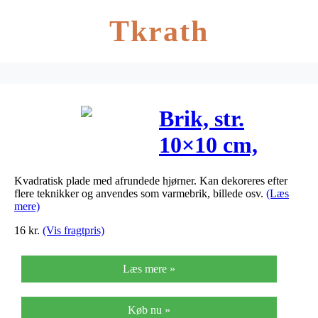
Tkrath
Brik, str.
10×10 cm,
tykkelse 3
Kvadratisk plade med afrundede hjørner. Kan dekoreres efter
mm, MDF,
flere teknikker og anvendes som varmebrik, billede osv.
(Læs
mere)
6stk.
16
kr.
(Vis fragtpris)
Læs mere »
Køb nu »