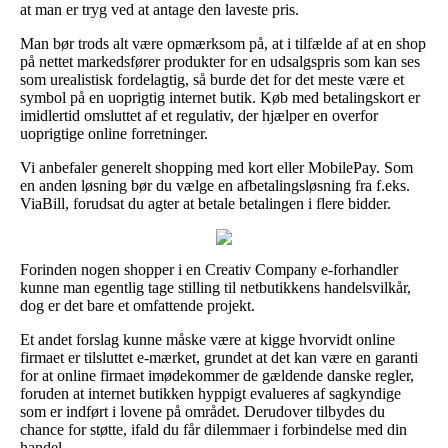
at man er tryg ved at antage den laveste pris.
Man bør trods alt være opmærksom på, at i tilfælde af at en shop
på nettet markedsfører produkter for en udsalgspris som kan ses
som urealistisk fordelagtig, så burde det for det meste være et
symbol på en uoprigtig internet butik. Køb med betalingskort er
imidlertid omsluttet af et regulativ, der hjælper en overfor
uoprigtige online forretninger.
Vi anbefaler generelt shopping med kort eller MobilePay. Som
en anden løsning bør du vælge en afbetalingsløsning fra f.eks.
ViaBill, forudsat du agter at betale betalingen i flere bidder.
Forinden nogen shopper i en Creativ Company e-forhandler
kunne man egentlig tage stilling til netbutikkens handelsvilkår,
dog er det bare et omfattende projekt.
Et andet forslag kunne måske være at kigge hvorvidt online
firmaet er tilsluttet e-mærket, grundet at det kan være en garanti
for at online firmaet imødekommer de gældende danske regler,
foruden at internet butikken hyppigt evalueres af sagkyndige
som er indført i lovene på området. Derudover tilbydes du
chance for støtte, ifald du får dilemmaer i forbindelse med din
handel.