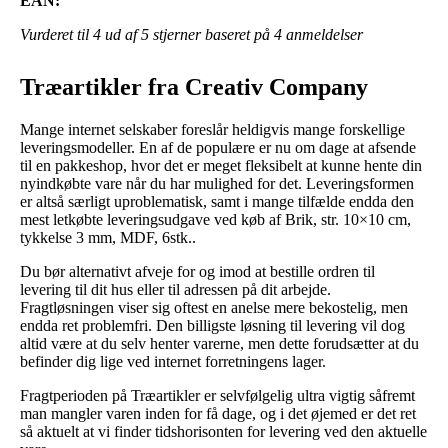
EAN:
Vurderet til
4
ud af 5 stjerner baseret på
4
anmeldelser
Træartikler fra Creativ Company
Mange internet selskaber foreslår heldigvis mange forskellige
leveringsmodeller. En af de populære er nu om dage at afsende
til en pakkeshop, hvor det er meget fleksibelt at kunne hente din
nyindkøbte vare når du har mulighed for det. Leveringsformen
er altså særligt uproblematisk, samt i mange tilfælde endda den
mest letkøbte leveringsudgave ved køb af Brik, str. 10×10 cm,
tykkelse 3 mm, MDF, 6stk..
Du bør alternativt afveje for og imod at bestille ordren til
levering til dit hus eller til adressen på dit arbejde.
Fragtløsningen viser sig oftest en anelse mere bekostelig, men
endda ret problemfri. Den billigste løsning til levering vil dog
altid være at du selv henter varerne, men dette forudsætter at du
befinder dig lige ved internet forretningens lager.
Fragtperioden på Træartikler er selvfølgelig ultra vigtig såfremt
man mangler varen inden for få dage, og i det øjemed er det ret
så aktuelt at vi finder tidshorisonten for levering ved den aktuelle