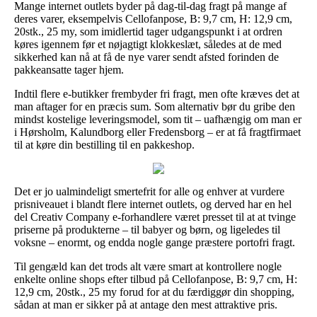
Mange internet outlets byder på dag-til-dag fragt på mange af
deres varer, eksempelvis Cellofanpose, B: 9,7 cm, H: 12,9 cm,
20stk., 25 my, som imidlertid tager udgangspunkt i at ordren
køres igennem før et nøjagtigt klokkeslæt, således at de med
sikkerhed kan nå at få de nye varer sendt afsted forinden de
pakkeansatte tager hjem.
Indtil flere e-butikker frembyder fri fragt, men ofte kræves det at
man aftager for en præcis sum. Som alternativ bør du gribe den
mindst kostelige leveringsmodel, som tit – uafhængig om man er
i Hørsholm, Kalundborg eller Fredensborg – er at få fragtfirmaet
til at køre din bestilling til en pakkeshop.
Det er jo ualmindeligt smertefrit for alle og enhver at vurdere
prisniveauet i blandt flere internet outlets, og derved har en hel
del Creativ Company e-forhandlere været presset til at at tvinge
priserne på produkterne – til babyer og børn, og ligeledes til
voksne – enormt, og endda nogle gange præstere portofri fragt.
Til gengæld kan det trods alt være smart at kontrollere nogle
enkelte online shops efter tilbud på Cellofanpose, B: 9,7 cm, H:
12,9 cm, 20stk., 25 my forud for at du færdiggør din shopping,
sådan at man er sikker på at antage den mest attraktive pris.