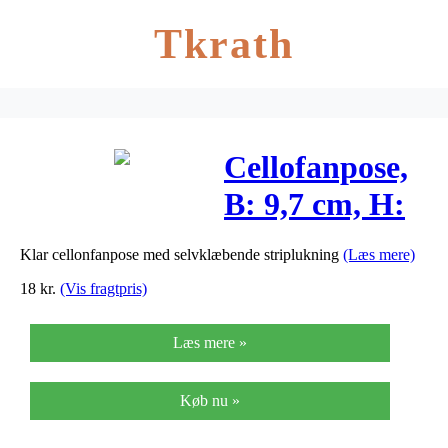
Tkrath
Cellofanpose,
B: 9,7 cm, H:
12,9 cm,
Klar cellonfanpose med selvklæbende striplukning
(Læs mere)
20stk., 25 my
18
kr.
(Vis fragtpris)
Læs mere »
Køb nu »