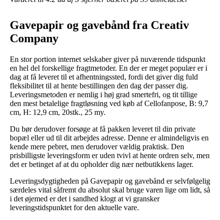
Gavepapir og gavebånd fra Creativ
Company
En stor portion internet selskaber giver på nuværende tidspunkt
en hel del forskellige fragtmetoder. En der er meget populær er i
dag at få leveret til et afhentningssted, fordi det giver dig fuld
fleksibilitet til at hente bestillingen den dag der passer dig.
Leveringsmetoden er nemlig i høj grad smertefri, og tit tillige
den mest betalelige fragtløsning ved køb af Cellofanpose, B: 9,7
cm, H: 12,9 cm, 20stk., 25 my.
Du bør derudover forsøge at få pakken leveret til din private
bopæl eller ud til dit arbejdes adresse. Denne er almindeligvis en
kende mere pebret, men derudover vældig praktisk. Den
prisbilligste leveringsform er uden tvivl at hente ordren selv, men
det er betinget af at du opholder dig nær netbutikkens lager.
Leveringsdygtigheden på Gavepapir og gavebånd er selvfølgelig
særdeles vital såfremt du absolut skal bruge varen lige om lidt, så
i det øjemed er det i sandhed klogt at vi gransker
leveringstidspunktet for den aktuelle vare.