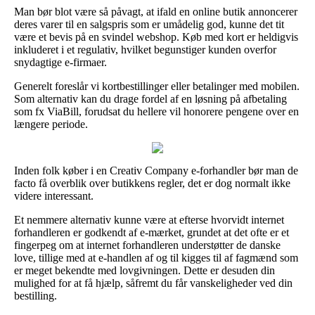
Man bør blot være så påvagt, at ifald en online butik annoncerer
deres varer til en salgspris som er umådelig god, kunne det tit
være et bevis på en svindel webshop. Køb med kort er heldigvis
inkluderet i et regulativ, hvilket begunstiger kunden overfor
snydagtige e-firmaer.
Generelt foreslår vi kortbestillinger eller betalinger med mobilen.
Som alternativ kan du drage fordel af en løsning på afbetaling
som fx ViaBill, forudsat du hellere vil honorere pengene over en
længere periode.
Inden folk køber i en Creativ Company e-forhandler bør man de
facto få overblik over butikkens regler, det er dog normalt ikke
videre interessant.
Et nemmere alternativ kunne være at efterse hvorvidt internet
forhandleren er godkendt af e-mærket, grundet at det ofte er et
fingerpeg om at internet forhandleren understøtter de danske
love, tillige med at e-handlen af og til kigges til af fagmænd som
er meget bekendte med lovgivningen. Dette er desuden din
mulighed for at få hjælp, såfremt du får vanskeligheder ved din
bestilling.