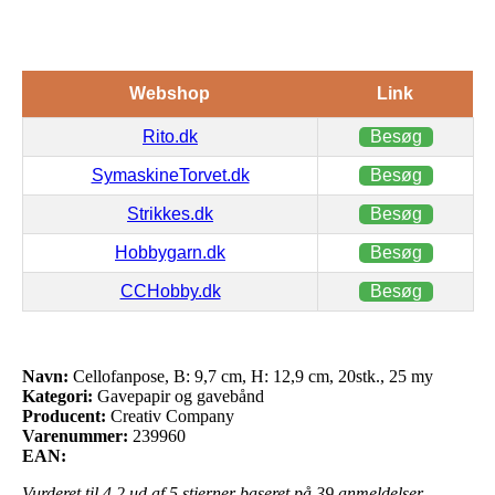
Webshop
Link
Rito.dk
Besøg
SymaskineTorvet.dk
Besøg
Strikkes.dk
Besøg
Hobbygarn.dk
Besøg
CCHobby.dk
Besøg
Navn:
Cellofanpose, B: 9,7 cm, H: 12,9 cm, 20stk., 25 my
Kategori:
Gavepapir og gavebånd
Producent:
Creativ Company
Varenummer:
239960
EAN:
Vurderet til
4.2
ud af 5 stjerner baseret på
39
anmeldelser