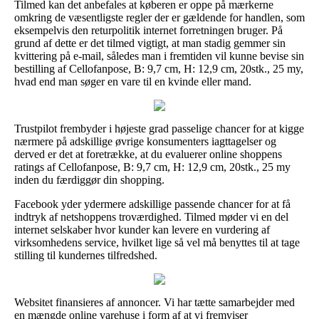
Tilmed kan det anbefales at køberen er oppe på mærkerne
omkring de væsentligste regler der er gældende for handlen, som
eksempelvis den returpolitik internet forretningen bruger. På
grund af dette er det tilmed vigtigt, at man stadig gemmer sin
kvittering på e-mail, således man i fremtiden vil kunne bevise sin
bestilling af Cellofanpose, B: 9,7 cm, H: 12,9 cm, 20stk., 25 my,
hvad end man søger en vare til en kvinde eller mand.
Trustpilot frembyder i højeste grad passelige chancer for at kigge
nærmere på adskillige øvrige konsumenters iagttagelser og
derved er det at foretrække, at du evaluerer online shoppens
ratings af Cellofanpose, B: 9,7 cm, H: 12,9 cm, 20stk., 25 my
inden du færdiggør din shopping.
Facebook yder ydermere adskillige passende chancer for at få
indtryk af netshoppens troværdighed. Tilmed møder vi en del
internet selskaber hvor kunder kan levere en vurdering af
virksomhedens service, hvilket lige så vel må benyttes til at tage
stilling til kundernes tilfredshed.
Websitet finansieres af annoncer. Vi har tætte samarbejder med
en mængde online varehuse i form af at vi fremviser