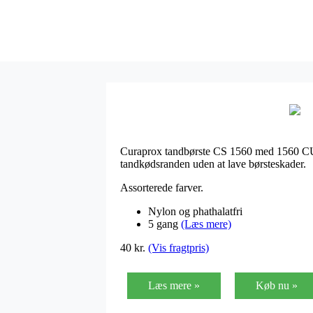
Curaprox tandbørste CS 1560 med 1560 CURE
tandkødsranden uden at lave børsteskader.
Assorterede farver.
Nylon og phathalatfri
5 gang
(Læs mere)
40
kr.
(Vis fragtpris)
Læs mere »
Køb nu »