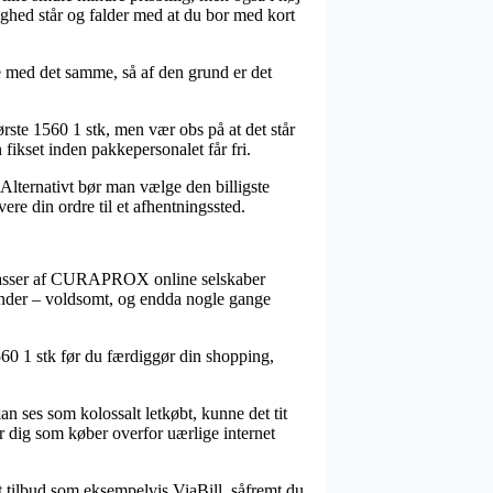
ighed står og falder med at du bor med kort
e med det samme, så af den grund er det
ste 1560 1 stk, men vær obs på at det står
 fikset inden pakkepersonalet får fri.
 Alternativt bør man vælge den billigste
ere din ordre til et afhentningssted.
r masser af CURAPROX online selskaber
vinder – voldsomt, og endda nogle gange
560 1 stk før du færdiggør din shopping,
an ses som kolossalt letkøbt, kunne det tit
er dig som køber overfor uærlige internet
t tilbud som eksempelvis ViaBill, såfremt du