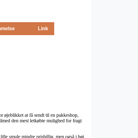
melse
Link
r øjeblikket at få sendt til en pakkeshop,
 tilmed den mest letkøbte mulighed for fragt
lille smule mindre prisbillig, men også i høj