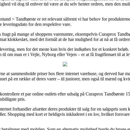
lighed vil dog til enhver tid være at du selv henter ordren, men den mul
 mund > Tandbørste er ret relevant såfremt vi har behov for produktern
e leveringsdato for den respektive vare.
s fragt på mange af shoppens varenumre, eksempelvis Curaprox Tandbør
astsat klokkeslæt, med det formål at de har mulighed for at nå at få ordren
levering, men for det meste kun hvis der indkøbes for et konkret beløb.
il om man er i Vejle, Nyborg eller Vejen – er at få fragtfirmaet til at lev
gerne at sammenholde priser hos flere internet varehuse, og derved ha
auet på en række af deres varer – til juniorer, men også til mænd og k
kontrollere et par online outlets efter udsalg på Curaprox Tandbørste 1
billigste pris.
ternet forhandler afsætter deres produkter til salg for en salgspris som k
ler. Shopping med kort er heldigvis inkluderet i en lov, hvilket forsvar
ler betalinger med mobilen. Som en alternativ mulighed burde du bruge e