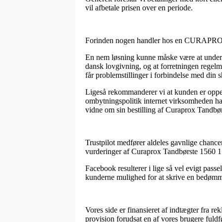
vil afbetale prisen over en periode.
Forinden nogen handler hos en CURAPROX onl
En nem løsning kunne måske være at undersø
dansk lovgivning, og at forretningen regelmæs
får problemstillinger i forbindelse med din 
Ligeså rekommanderer vi at kunden er oppe
ombytningspolitik internet virksomheden har
vidne om sin bestilling af Curaprox Tandbør
Trustpilot medfører aldeles gavnlige chancer
vurderinger af Curaprox Tandbørste 1560 1 
Facebook resulterer i lige så vel evigt passe
kunderne mulighed for at skrive en bedømme
Vores side er finansieret af indtægter fra re
provision forudsat en af vores brugere fuldf