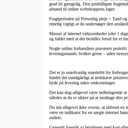
grad let gængelig. Den prisbilligste fragtmu
afstand til online webshoppens lager.
Fragtperioden på Personlig pleje > Tand og
rimelig vigtigt at du undersøger den anslåed
Masser af internet virksomheder yder 1 dag
og falder med at der bestilles forud for et f
Nogle online forhandlere præsterer portofri 
leveringsmanér, hvilket gerne – uden hensyn t
Det er jo usædvanlig smertefrit for forbru
fundet det uundgåeligt at nedskære prisnive
byde på levering uden omkostninger.
Det kan dog alligevel være indbringende at 
således at du er sikker på at modtage den pris
Du må alligevel ikke overse, at såfremt en in
være en indikator for en uægte internet hand
outlets.
Generelt foreslår vi betalinger med kort el