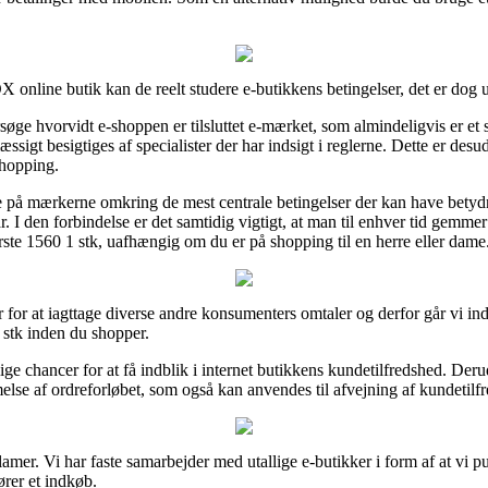
ine butik kan de reelt studere e-butikkens betingelser, det er dog ud
ge hvorvidt e-shoppen er tilsluttet e-mærket, som almindeligvis er et
sigt besigtiges af specialister der har indsigt i reglerne. Dette er desu
shopping.
 på mærkerne omkring de mest centrale betingelser der kan have betyd
. I den forbindelse er det samtidig vigtigt, at man til enhver tid gemme
ste 1560 1 stk, uafhængig om du er på shopping til en herre eller dame
 for at iagttage diverse andre konsumenters omtaler og derfor går vi ind
stk inden du shopper.
lige chancer for at få indblik i internet butikkens kundetilfredshed. Der
lse af ordreforløbet, som også kan anvendes til afvejning af kundetilf
klamer. Vi har faste samarbejder med utallige e-butikker i form af at vi 
ører et indkøb.