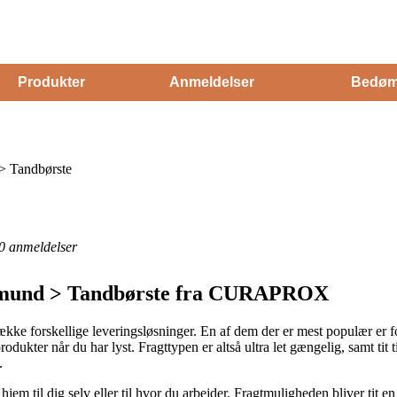
Produkter
Anmeldelser
Bedøm
> Tandbørste
0
anmeldelser
og mund > Tandbørste fra CURAPROX
ække forskellige leveringsløsninger. En af dem der er mest populær er fo
odukter når du har lyst. Fragttypen er altså ultra let gængelig, samt tit
.
m til dig selv eller til hvor du arbejder. Fragtmuligheden bliver tit en 