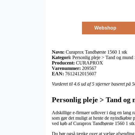
Webshop
Navn:
Curaprox Tandbørste 1560 1 stk
Kategori:
Personlig pleje > Tand og mund 
Producent:
CURAPROX
Varenummer:
209567
EAN:
7612412015607
Vurderet til
4.6
ud af 5 stjerner baseret på
5
Personlig pleje > Tand 
Adskillige e-firmaer udlover i dag en lang r
som gør det muligt at hente de nyindkøbte pr
ved køb af Curaprox Tandbørste 1560 1 stk
Du bør også tænke over at vælge afsending hje