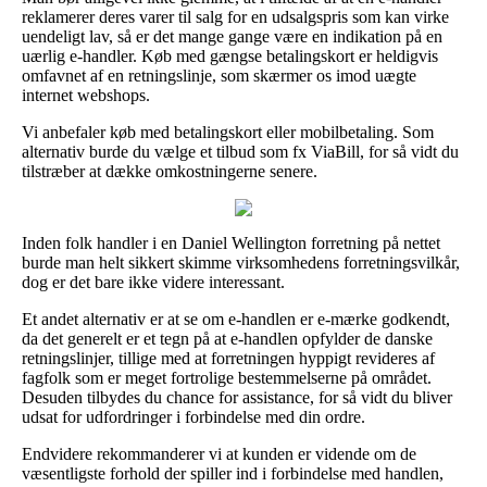
reklamerer deres varer til salg for en udsalgspris som kan virke
uendeligt lav, så er det mange gange være en indikation på en
uærlig e-handler. Køb med gængse betalingskort er heldigvis
omfavnet af en retningslinje, som skærmer os imod uægte
internet webshops.
Vi anbefaler køb med betalingskort eller mobilbetaling. Som
alternativ burde du vælge et tilbud som fx ViaBill, for så vidt du
tilstræber at dække omkostningerne senere.
Inden folk handler i en Daniel Wellington forretning på nettet
burde man helt sikkert skimme virksomhedens forretningsvilkår,
dog er det bare ikke videre interessant.
Et andet alternativ er at se om e-handlen er e-mærke godkendt,
da det generelt er et tegn på at e-handlen opfylder de danske
retningslinjer, tillige med at forretningen hyppigt revideres af
fagfolk som er meget fortrolige bestemmelserne på området.
Desuden tilbydes du chance for assistance, for så vidt du bliver
udsat for udfordringer i forbindelse med din ordre.
Endvidere rekommanderer vi at kunden er vidende om de
væsentligste forhold der spiller ind i forbindelse med handlen,