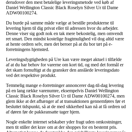
derudover den mest betalelige leveringsmetode ved køb af
Daniel Wellington Classic Black Roselyn Silver Ur til Dame
ADW00100274.
Du burde på samme måde vælge at bestille produkterne til
levering hjem til dig privat eller til adressen hvor du arbejder.
Denne viser sig godt nok en tak mere bekostelig, men omvendt
ret smart. Den mindst kostelige fragtmulighed vil dog altid være
at hente ordren selv, men det beroer på at du bor tæt på e-
forretningens hjemsted.
Leveringsdygtigheden på Ure kan være meget aktuel i tilfælde
af at du har behov for varerne om kort tid, og med det formål er
det skam fornuftigt at du gransker den anslåede leveringsdato
ved det respektive produkt.
Temmelig mange e-forretninger annoncerer dag-til-dag levering
på en lang række varenumre, eksempelvis Daniel Wellington
Classic Black Roselyn Silver Ur til Dame ADW00100274, men
glem ikke at det afhænger af at transaktionen gennemføres før et
besluttet tidspunkt, så at de med sikkerhed kan nå at få ordren ud
af døren før de pakkeansatte tager hjem.
Nogle enkelte internet selskaber yder fragt uden omkostninger,
men tit stiller det krav om at der shoppes for en bestemt pris.