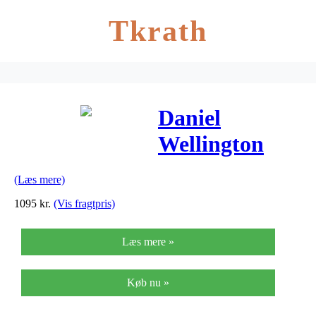
Tkrath
Daniel
Wellington
Classic Black
(Læs mere)
Roselyn Silver
1095
kr.
(Vis fragtpris)
Ur til Dame
Læs mere »
ADW00100274
Køb nu »