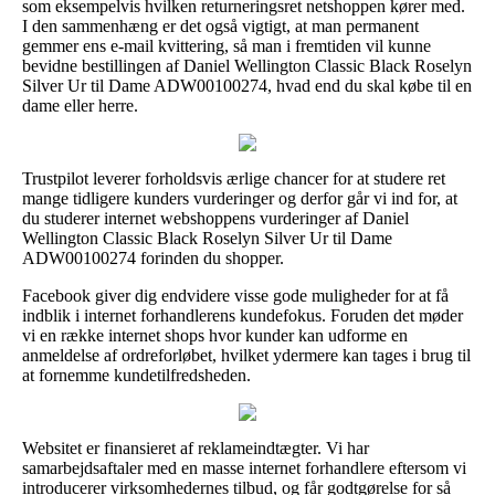
som eksempelvis hvilken returneringsret netshoppen kører med.
I den sammenhæng er det også vigtigt, at man permanent
gemmer ens e-mail kvittering, så man i fremtiden vil kunne
bevidne bestillingen af Daniel Wellington Classic Black Roselyn
Silver Ur til Dame ADW00100274, hvad end du skal købe til en
dame eller herre.
Trustpilot leverer forholdsvis ærlige chancer for at studere ret
mange tidligere kunders vurderinger og derfor går vi ind for, at
du studerer internet webshoppens vurderinger af Daniel
Wellington Classic Black Roselyn Silver Ur til Dame
ADW00100274 forinden du shopper.
Facebook giver dig endvidere visse gode muligheder for at få
indblik i internet forhandlerens kundefokus. Foruden det møder
vi en række internet shops hvor kunder kan udforme en
anmeldelse af ordreforløbet, hvilket ydermere kan tages i brug til
at fornemme kundetilfredsheden.
Websitet er finansieret af reklameindtægter. Vi har
samarbejdsaftaler med en masse internet forhandlere eftersom vi
introducerer virksomhedernes tilbud, og får godtgørelse for så