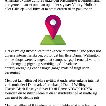
Alternativt kunne du foretrække den prisbilligste leveringsmanér,
der gerne – uanset om man opholder sig nær Viborg, Holbæk
eller Gilleleje – vil blive at få bragt ordren til en pakkeshop.
Det er vældig ukompliceret for købere at sammenligne priser hos
diverse internet selskaber, og for det har flere Daniel Wellington
online shops været tvunget til at stampe salgspriserne på varerne
– til drenge og piger, og samtidig også til voksne –
eftertrykkeligt, og endda nogle gange byde på fragt uden
beregning.
Men det kan alligevel blive nyttigt at undersøge enkelte internet
virksomheder i Danmark efter rabat på Daniel Wellington
Classic Black Roselyn Silver Ur til Dame ADW00100274
forinden du bestiller, sådan at du er skudsikker på at skaffe sig
den mest betalelige pris.
Man bør alligevel ikke glemme, at i tilfælde af at en e-handler