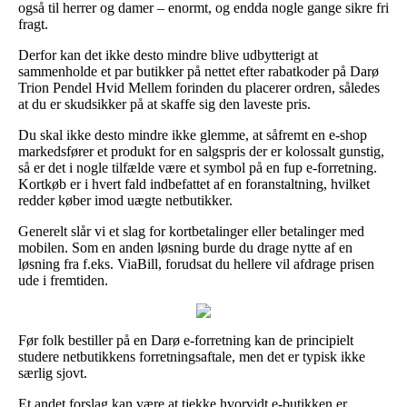
også til herrer og damer – enormt, og endda nogle gange sikre fri
fragt.
Derfor kan det ikke desto mindre blive udbytterigt at
sammenholde et par butikker på nettet efter rabatkoder på Darø
Trion Pendel Hvid Mellem forinden du placerer ordren, således
at du er skudsikker på at skaffe sig den laveste pris.
Du skal ikke desto mindre ikke glemme, at såfremt en e-shop
markedsfører et produkt for en salgspris der er kolossalt gunstig,
så er det i nogle tilfælde være et symbol på en fup e-forretning.
Kortkøb er i hvert fald indbefattet af en foranstaltning, hvilket
redder køber imod uægte netbutikker.
Generelt slår vi et slag for kortbetalinger eller betalinger med
mobilen. Som en anden løsning burde du drage nytte af en
løsning fra f.eks. ViaBill, forudsat du hellere vil afdrage prisen
ude i fremtiden.
Før folk bestiller på en Darø e-forretning kan de principielt
studere netbutikkens forretningsaftale, men det er typisk ikke
særlig sjovt.
Et andet forslag kan være at tjekke hvorvidt e-butikken er