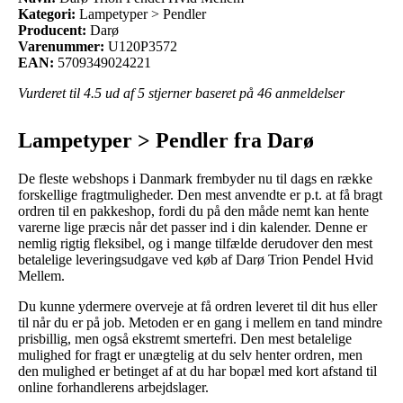
Kategori:
Lampetyper > Pendler
Producent:
Darø
Varenummer:
U120P3572
EAN:
5709349024221
Vurderet til
4.5
ud af 5 stjerner baseret på
46
anmeldelser
Lampetyper > Pendler fra Darø
De fleste webshops i Danmark frembyder nu til dags en række
forskellige fragtmuligheder. Den mest anvendte er p.t. at få bragt
ordren til en pakkeshop, fordi du på den måde nemt kan hente
varerne lige præcis når det passer ind i din kalender. Denne er
nemlig rigtig fleksibel, og i mange tilfælde derudover den mest
betalelige leveringsudgave ved køb af Darø Trion Pendel Hvid
Mellem.
Du kunne ydermere overveje at få ordren leveret til dit hus eller
til når du er på job. Metoden er en gang i mellem en tand mindre
prisbillig, men også ekstremt smertefri. Den mest betalelige
mulighed for fragt er unægtelig at du selv henter ordren, men
den mulighed er betinget af at du har bopæl med kort afstand til
online forhandlerens arbejdslager.