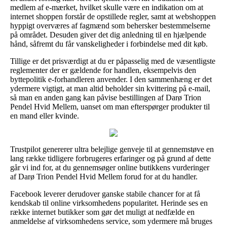
medlem af e-mærket, hvilket skulle være en indikation om at
internet shoppen forstår de opstillede regler, samt at webshoppen
hyppigt overværes af fagmænd som behersker bestemmelserne
på området. Desuden giver det dig anledning til en hjælpende
hånd, såfremt du får vanskeligheder i forbindelse med dit køb.
Tillige er det prisværdigt at du er påpasselig med de væsentligste
reglementer der er gældende for handlen, eksempelvis den
byttepolitik e-forhandleren anvender. I den sammenhæng er det
ydermere vigtigt, at man altid beholder sin kvittering på e-mail,
så man en anden gang kan påvise bestillingen af Darø Trion
Pendel Hvid Mellem, uanset om man efterspørger produkter til
en mand eller kvinde.
Trustpilot genererer ultra belejlige genveje til at gennemstøve en
lang række tidligere forbrugeres erfaringer og på grund af dette
går vi ind for, at du gennemsøger online butikkens vurderinger
af Darø Trion Pendel Hvid Mellem forud for at du handler.
Facebook leverer derudover ganske stabile chancer for at få
kendskab til online virksomhedens popularitet. Herinde ses en
række internet butikker som gør det muligt at nedfælde en
anmeldelse af virksomhedens service, som ydermere må bruges