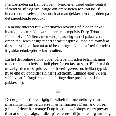
Fragtperioden på Lampetyper > Pendler er usædvanlig central
såfremt vi står og skal bruge din ordre inden for kort tid, så
herved er det selvsagt essentielt at man tjekker leveringstiden på
det pågældende produkt.
En række internet butikker tilbyder levering på blot en enkelt
hverdag på en række varenumre, eksempelvis Darø Trion
Pendel Hvid Mellem, men vær påpasselig da det påkræver at
orden realiseres tidligere end et fast tidspunkt, med det formål at
de sandsynligvis kan nå at få bestillingen skippet afsted forinden
logistikmedarbejderne har fyraften.
En hel del online shops byder på levering uden betaling, men
undertiden kun hvis du indkøber for en fastsat sum. Ellers må du
udvælge den mest prisbevidste leveringsversion, hvilket typisk –
hvad end du opholder sig nær Hørsholm, Lillerød eller Skjern –
vil blive at få fragtfirmaet til at bringe dine produkter til en
pakkeshop.
Det er jo efterhånden rigtig fleksibelt for internetbrugere at
prissammenligne på diverse internet firmaer i Danmark, og på
grund af dette har mange Darø internet webshops været presset
til at at stampe salgsværdien på varerne – til juniorer, og samtidig