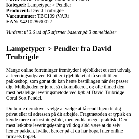
Kategori:
Lampetyper > Pendler
Producent:
David Trubrigde
Varenummer:
TBC109 (VAR)
EAN:
9421028690027
Vurderet til
3.6
ud af 5 stjerner baseret på
3
anmeldelser
Lampetyper > Pendler fra David
Trubrigde
Mange online forretninger frembyder i øjeblikket et stort udvalg
af leveringsudgaver. Et hit er i øjeblikket at få sendt til en
pakkeshop, som gør at du kan hente bestillingen når det passer
dig. Muligheden er jo ret så ukompliceret, og ofte tilmed den
mest betalelige leveringsmetode ved køb af David Trubridge
Coral Sort Pendel.
Du burde derudover vælge at vælge at få sendt hjem til dig
privat eller til adressen på dit arbejde. Fragtmetoden er typisk en
kende mere omkostningsfuld, men endda meget praktisk. Den
mest letkøbte leveringsløsning vil dog altid være at du selv
henter pakken, hvilket beroer på at du har bopæl nær online
firmaets bopæl.