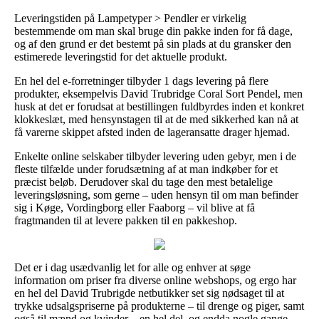
Leveringstiden på Lampetyper > Pendler er virkelig
bestemmende om man skal bruge din pakke inden for få dage,
og af den grund er det bestemt på sin plads at du gransker den
estimerede leveringstid for det aktuelle produkt.
En hel del e-forretninger tilbyder 1 dags levering på flere
produkter, eksempelvis David Trubridge Coral Sort Pendel, men
husk at det er forudsat at bestillingen fuldbyrdes inden et konkret
klokkeslæt, med hensynstagen til at de med sikkerhed kan nå at
få varerne skippet afsted inden de lageransatte drager hjemad.
Enkelte online selskaber tilbyder levering uden gebyr, men i de
fleste tilfælde under forudsætning af at man indkøber for et
præcist beløb. Derudover skal du tage den mest betalelige
leveringsløsning, som gerne – uden hensyn til om man befinder
sig i Køge, Vordingborg eller Faaborg – vil blive at få
fragtmanden til at levere pakken til en pakkeshop.
Det er i dag usædvanlig let for alle og enhver at søge
information om priser fra diverse online webshops, og ergo har
en hel del David Trubrigde netbutikker set sig nødsaget til at
trykke udsalgspriserne på produkterne – til drenge og piger, samt
også til mænd og kvinder – en hel del, og endda nogle gange