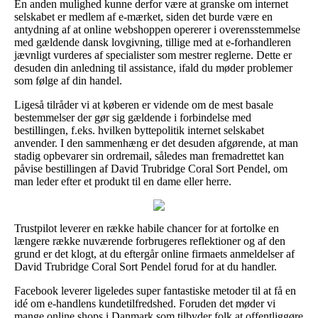
En anden mulighed kunne derfor være at granske om internet
selskabet er medlem af e-mærket, siden det burde være en
antydning af at online webshoppen opererer i overensstemmelse
med gældende dansk lovgivning, tillige med at e-forhandleren
jævnligt vurderes af specialister som mestrer reglerne. Dette er
desuden din anledning til assistance, ifald du møder problemer
som følge af din handel.
Ligeså tilråder vi at køberen er vidende om de mest basale
bestemmelser der gør sig gældende i forbindelse med
bestillingen, f.eks. hvilken byttepolitik internet selskabet
anvender. I den sammenhæng er det desuden afgørende, at man
stadig opbevarer sin ordremail, således man fremadrettet kan
påvise bestillingen af David Trubridge Coral Sort Pendel, om
man leder efter et produkt til en dame eller herre.
Trustpilot leverer en række habile chancer for at fortolke en
længere række nuværende forbrugeres reflektioner og af den
grund er det klogt, at du eftergår online firmaets anmeldelser af
David Trubridge Coral Sort Pendel forud for at du handler.
Facebook leverer ligeledes super fantastiske metoder til at få en
idé om e-handlens kundetilfredshed. Foruden det møder vi
mange online shops i Danmark som tilbyder folk at offentliggøre