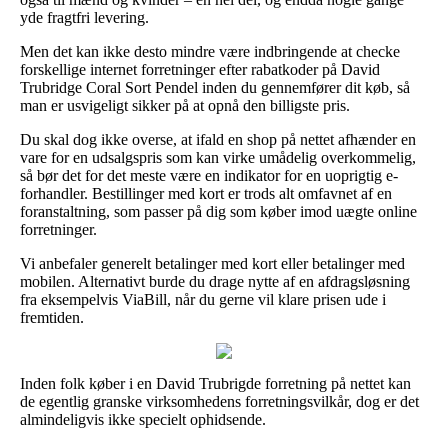
yde fragtfri levering.
Men det kan ikke desto mindre være indbringende at checke
forskellige internet forretninger efter rabatkoder på David
Trubridge Coral Sort Pendel inden du gennemfører dit køb, så
man er usvigeligt sikker på at opnå den billigste pris.
Du skal dog ikke overse, at ifald en shop på nettet afhænder en
vare for en udsalgspris som kan virke umådelig overkommelig,
så bør det for det meste være en indikator for en uoprigtig e-
forhandler. Bestillinger med kort er trods alt omfavnet af en
foranstaltning, som passer på dig som køber imod uægte online
forretninger.
Vi anbefaler generelt betalinger med kort eller betalinger med
mobilen. Alternativt burde du drage nytte af en afdragsløsning
fra eksempelvis ViaBill, når du gerne vil klare prisen ude i
fremtiden.
Inden folk køber i en David Trubrigde forretning på nettet kan
de egentlig granske virksomhedens forretningsvilkår, dog er det
almindeligvis ikke specielt ophidsende.