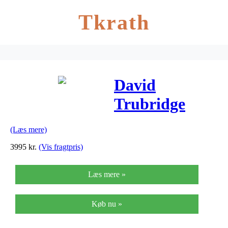
Tkrath
David
Trubridge
Coral Sort
(Læs mere)
Pendel
3995
kr.
(Vis fragtpris)
Læs mere »
Køb nu »