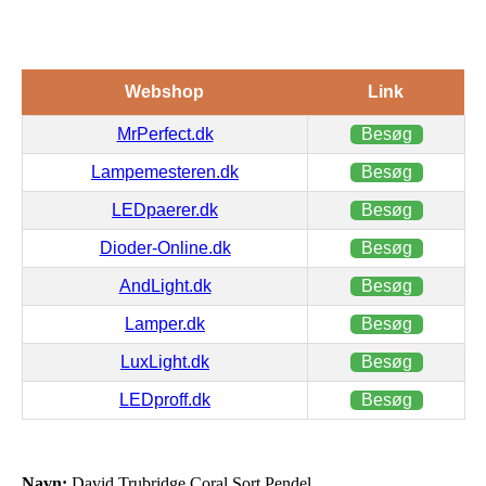
Webshop
Link
MrPerfect.dk
Besøg
Lampemesteren.dk
Besøg
LEDpaerer.dk
Besøg
Dioder-Online.dk
Besøg
AndLight.dk
Besøg
Lamper.dk
Besøg
LuxLight.dk
Besøg
LEDproff.dk
Besøg
Navn:
David Trubridge Coral Sort Pendel