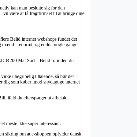
rnativ kan man beslutte sig for den
il være at få fragtfirmaet til at bringe dine
 flere Belid internet webshops fundet det
 og mænd – enormt, og endda nogle gange
l LED Ø200 Mat Sort – Belid forinden du
irke ubegribelig tiltalende, så bør det
per dig som køber imod snydagtige internet
ll, ifald du efterspørger at afbetale
et meste ikke super interessant.
 en sikring om at e-shoppen opfylder dansk