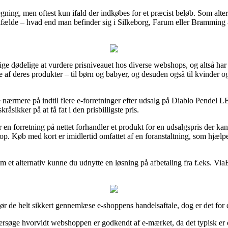
regning, men oftest kun ifald der indkøbes for et præcist beløb. Som alte
tilfælde – hvad end man befinder sig i Silkeborg, Farum eller Bramming – v
lige dødelige at vurdere prisniveauet hos diverse webshops, og altså har
 af deres produkter – til børn og babyer, og desuden også til kvinder
 se nærmere på indtil flere e-forretninger efter udsalg på Diablo Pende
råsikker på at få fat i den prisbilligste pris.
n forretning på nettet forhandler et produkt for en udsalgspris der kan v
op. Køb med kort er imidlertid omfattet af en foranstaltning, som hjæl
 et alternativ kunne du udnytte en løsning på afbetaling fra f.eks. ViaBi
ør de helt sikkert gennemlæse e-shoppens handelsaftale, dog er det for d
dersøge hvorvidt webshoppen er godkendt af e-mærket, da det typisk er