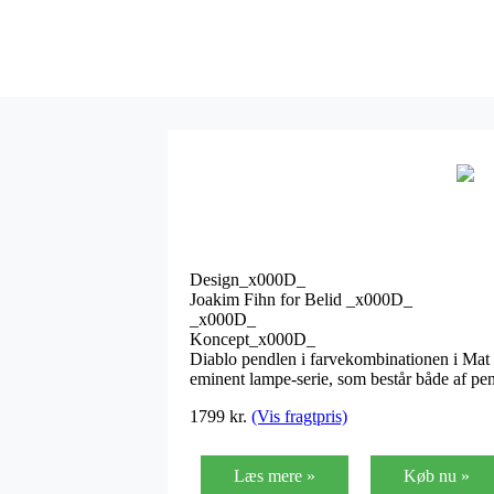
Design_x000D_
Joakim Fihn for Belid _x000D_
_x000D_
Koncept_x000D_
Diablo pendlen i farvekombinationen i Mat 
eminent lampe-serie, som består både af pe
1799
kr.
(Vis fragtpris)
Læs mere »
Køb nu »