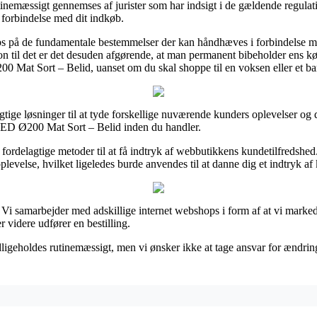
tinemæssigt gennemses af jurister som har indsigt i de gældende regulati
i forbindelse med dit indkøb.
obs på de fundamentale bestemmelser der kan håndhæves i forbindelse m
tion til det er det desuden afgørende, at man permanent bibeholder ens k
0 Mat Sort – Belid, uanset om du skal shoppe til en voksen eller et ba
tige løsninger til at tyde forskellige nuværende kunders oplevelser og
LED Ø200 Mat Sort – Belid inden du handler.
elagtige metoder til at få indtryk af webbutikkens kundetilfredshed. 
plevelse, hvilket ligeledes burde anvendes til at danne dig et indtryk af
 Vi samarbejder med adskillige internet webshops i form af at vi marke
r videre udfører en bestilling.
dligeholdes rutinemæssigt, men vi ønsker ikke at tage ansvar for ændri