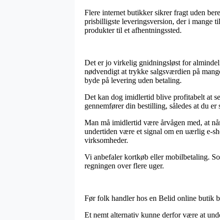
Flere internet butikker sikrer fragt uden be
prisbilligste leveringsversion, der i mange 
produkter til et afhentningssted.
Det er jo virkelig gnidningsløst for alminde
nødvendigt at trykke salgsværdien på mange
byde på levering uden betaling.
Det kan dog imidlertid blive profitabelt at
gennemfører din bestilling, således at du er sk
Man må imidlertid være årvågen med, at når e
undertiden være et signal om en uærlig e-sh
virksomheder.
Vi anbefaler kortkøb eller mobilbetaling. Som
regningen over flere uger.
Før folk handler hos en Belid online butik b
Et nemt alternativ kunne derfor være at un