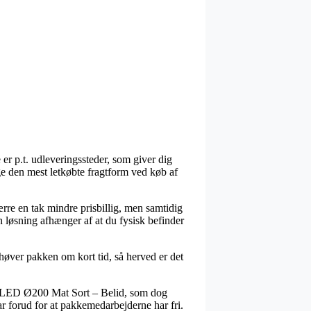
er p.t. udleveringssteder, som giver dig
ige den mest letkøbte fragtform ved køb af
ærre en tak mindre prisbillig, men samtidig
 løsning afhænger af at du fysisk befinder
øver pakken om kort tid, så herved er det
el LED Ø200 Mat Sort – Belid, som dog
lar forud for at pakkemedarbejderne har fri.