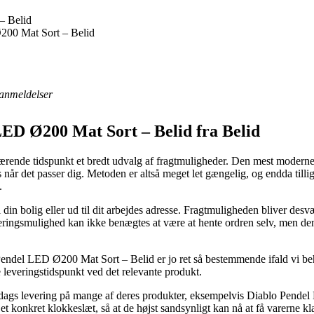
– Belid
200 Mat Sort – Belid
anmeldelser
LED Ø200 Mat Sort – Belid fra Belid
ærende tidspunkt et bredt udvalg af fragtmuligheder. Den mest moderne 
is når det passer dig. Metoden er altså meget let gængelig, og endda till
.
 din bolig eller ud til dit arbejdes adresse. Fragtmuligheden bliver desv
eringsmulighed kan ikke benægtes at være at hente ordren selv, men den
Pendel LED Ø200 Mat Sort – Belid er jo ret så bestemmende ifald vi beh
e leveringstidspunkt ved det relevante produkt.
1 dags levering på mange af deres produkter, eksempelvis Diablo Pend
 et konkret klokkeslæt, så at de højst sandsynligt kan nå at få varerne k