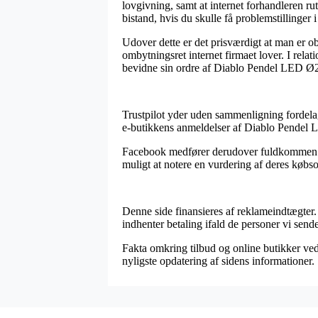
lovgivning, samt at internet forhandleren ru
bistand, hvis du skulle få problemstillinger 
Udover dette er det prisværdigt at man er 
ombytningsret internet firmaet lover. I rela
bevidne sin ordre af Diablo Pendel LED Ø20
Trustpilot yder uden sammenligning fordelag
e-butikkens anmeldelser af Diablo Pendel 
Facebook medfører derudover fuldkommen ford
muligt at notere en vurdering af deres købso
Denne side finansieres af reklameindtægter.
indhenter betaling ifald de personer vi sende
Fakta omkring tilbud og online butikker ve
nyligste opdatering af sidens informationer.