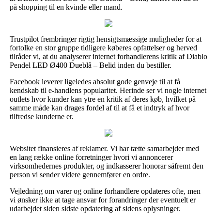
på shopping til en kvinde eller mand.
Trustpilot frembringer rigtig hensigtsmæssige muligheder for at
fortolke en stor gruppe tidligere køberes opfattelser og herved
tilråder vi, at du analyserer internet forhandlerens kritik af Diablo
Pendel LED Ø400 Dueblå – Belid inden du bestiller.
Facebook leverer ligeledes absolut gode genveje til at få
kendskab til e-handlens popularitet. Herinde ser vi nogle internet
outlets hvor kunder kan ytre en kritik af deres køb, hvilket på
samme måde kan drages fordel af til at få et indtryk af hvor
tilfredse kunderne er.
Websitet finansieres af reklamer. Vi har tætte samarbejder med
en lang række online forretninger hvori vi annoncerer
virksomhedernes produkter, og indkasserer honorar såfremt den
person vi sender videre gennemfører en ordre.
Vejledning om varer og online forhandlere opdateres ofte, men
vi ønsker ikke at tage ansvar for forandringer der eventuelt er
udarbejdet siden sidste opdatering af sidens oplysninger.