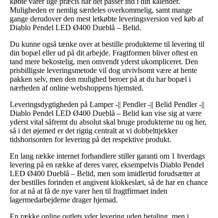
købte varer lige præcis når det passer ind i din kalender.
Muligheden er nemlig særdeles overkommelig, samt mange
gange derudover den mest letkøbte leveringsversion ved køb af
Diablo Pendel LED Ø400 Dueblå – Belid.
Du kunne også tænke over at bestille produkterne til levering til
din bopæl eller ud på dit arbejde. Fragtformen bliver oftest en
tand mere bekostelig, men omvendt yderst ukompliceret. Den
prisbilligste leveringsmetode vil dog utvivlsomt være at hente
pakken selv, men den mulighed beroer på at du har bopæl i
nærheden af online webshoppens hjemsted.
Leveringsdygtigheden på Lamper -|| Pendler -|| Belid Pendler -||
Diablo Pendel LED Ø400 Dueblå – Belid kan vise sig at være
yderst vital såfremt du absolut skal bruge produkterne nu og her,
så i det øjemed er det rigtig centralt at vi dobbelttjekker
tidshorisonten for levering på det respektive produkt.
En lang række internet forhandlere stiller garanti om 1 hverdags
levering på en række af deres varer, eksempelvis Diablo Pendel
LED Ø400 Dueblå – Belid, men som imidlertid forudsætter at
der bestilles forinden et angivent klokkeslæt, så de har en chance
for at nå at få de nye varer hen til fragtfirmaet inden
lagermedarbejderne drager hjemad.
En række online outlets yder levering uden betaling, men i