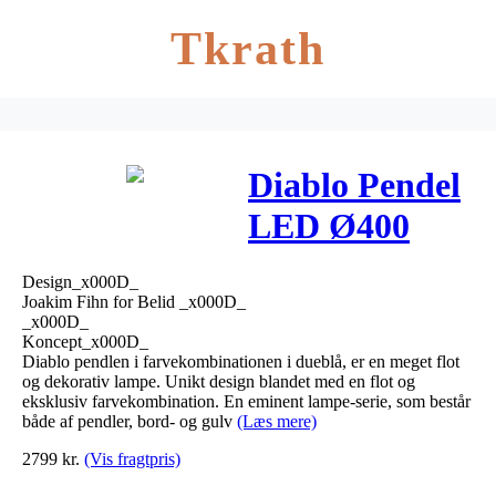
Tkrath
Diablo Pendel
LED Ø400
Dueblå – Belid
Design_x000D_
Joakim Fihn for Belid _x000D_
_x000D_
Koncept_x000D_
Diablo pendlen i farvekombinationen i dueblå, er en meget flot
og dekorativ lampe. Unikt design blandet med en flot og
eksklusiv farvekombination. En eminent lampe-serie, som består
både af pendler, bord- og gulv
(Læs mere)
2799
kr.
(Vis fragtpris)