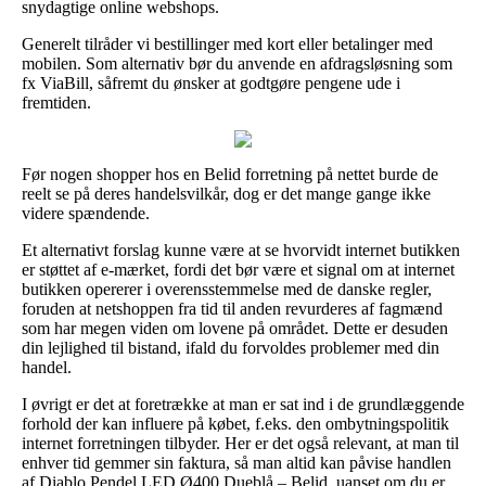
snydagtige online webshops.
Generelt tilråder vi bestillinger med kort eller betalinger med
mobilen. Som alternativ bør du anvende en afdragsløsning som
fx ViaBill, såfremt du ønsker at godtgøre pengene ude i
fremtiden.
Før nogen shopper hos en Belid forretning på nettet burde de
reelt se på deres handelsvilkår, dog er det mange gange ikke
videre spændende.
Et alternativt forslag kunne være at se hvorvidt internet butikken
er støttet af e-mærket, fordi det bør være et signal om at internet
butikken opererer i overensstemmelse med de danske regler,
foruden at netshoppen fra tid til anden revurderes af fagmænd
som har megen viden om lovene på området. Dette er desuden
din lejlighed til bistand, ifald du forvoldes problemer med din
handel.
I øvrigt er det at foretrække at man er sat ind i de grundlæggende
forhold der kan influere på købet, f.eks. den ombytningspolitik
internet forretningen tilbyder. Her er det også relevant, at man til
enhver tid gemmer sin faktura, så man altid kan påvise handlen
af Diablo Pendel LED Ø400 Dueblå – Belid, uanset om du er