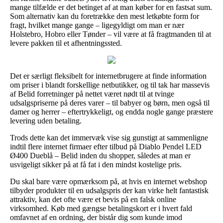
mange tilfælde er det betinget af at man køber for en fastsat sum.
Som alternativ kan du foretrække den mest letkøbte form for
fragt, hvilket mange gange – ligegyldigt om man er nær
Holstebro, Hobro eller Tønder – vil være at få fragtmanden til at
levere pakken til et afhentningssted.
Det er særligt fleksibelt for internetbrugere at finde information
om priser i blandt forskellige netbutikker, og til tak har massevis
af Belid forretninger på nettet været nødt til at tvinge
udsalgspriserne på deres varer – til babyer og børn, men også til
damer og herrer – eftertrykkeligt, og endda nogle gange præstere
levering uden betaling.
Trods dette kan det immervæk vise sig gunstigt at sammenligne
indtil flere internet firmaer efter tilbud på Diablo Pendel LED
Ø400 Dueblå – Belid inden du shopper, således at man er
usvigeligt sikker på at få fat i den mindst kostelige pris.
Du skal bare være opmærksom på, at hvis en internet webshop
tilbyder produkter til en udsalgspris der kan virke helt fantastisk
attraktiv, kan det ofte være et bevis på en falsk online
virksomhed. Køb med gængse betalingskort er i hvert fald
omfavnet af en ordning, der bistår dig som kunde imod