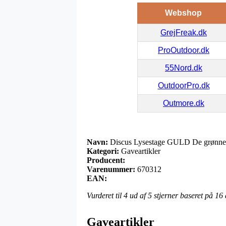
Webshop
GrejFreak.dk
ProOutdoor.dk
55Nord.dk
OutdoorPro.dk
Outmore.dk
Navn:
Discus Lysestage GULD De grønne 
Kategori:
Gaveartikler
Producent:
Varenummer:
670312
EAN:
Vurderet til
4
ud af 5 stjerner baseret på
16
Gaveartikler