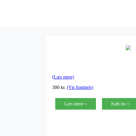
(Læs mere)
300
kr.
(Vis fragtpris)
Læs mere »
Køb nu »