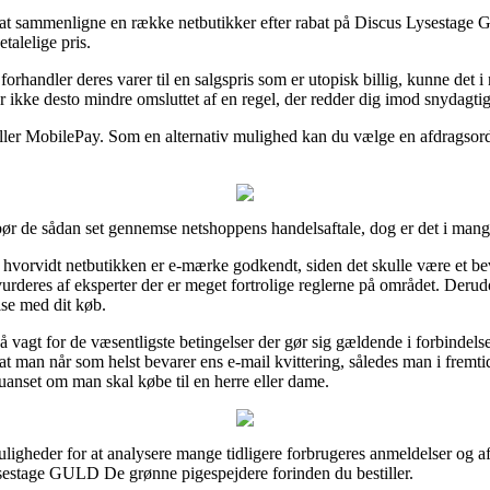
rd at sammenligne en række netbutikker efter rabat på Discus Lysestag
talelige pris.
forhandler deres varer til en salgspris som er utopisk billig, kunne det 
r ikke desto mindre omsluttet af en regel, der redder dig imod snydagtig
eller MobilePay. Som en alternativ mulighed kan du vælge en afdragsordni
 bør de sådan set gennemse netshoppens handelsaftale, dog er det i man
vorvidt netbutikken er e-mærke godkendt, siden det skulle være et bevi
n vurderes af eksperter der er meget fortrolige reglerne på området. Deru
lse med dit køb.
vagt for de væsentligste betingelser der gør sig gældende i forbindel
, at man når som helst bevarer ens e-mail kvittering, således man i frem
nset om man skal købe til en herre eller dame.
ligheder for at analysere mange tidligere forbrugeres anmeldelser og af 
sestage GULD De grønne pigespejdere forinden du bestiller.