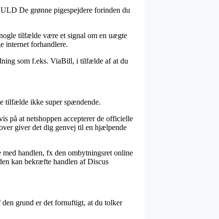
e GULD De grønne pigespejdere forinden du
i nogle tilfælde være et signal om en uægte
e internet forhandlere.
ng som f.eks. ViaBill, i tilfælde af at du
ge tilfælde ikke super spændende.
s på at netshoppen accepterer de officielle
dover giver det dig genvej til en hjælpende
se med handlen, fx den ombytningsret online
tiden kan bekræfte handlen af Discus
den grund er det fornuftigt, at du tolker