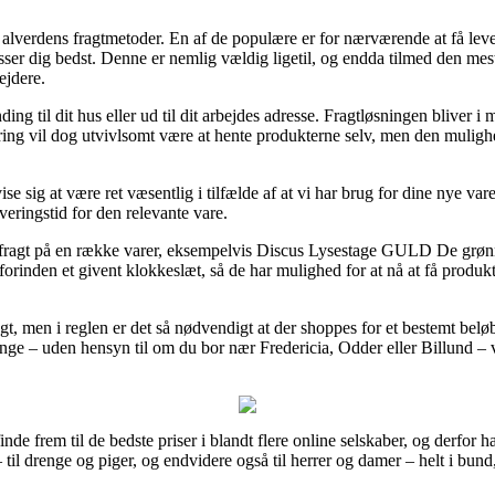
lverdens fragtmetoder. En af de populære er for nærværende at få levere
ser dig bedst. Denne er nemlig vældig ligetil, og endda tilmed den mest 
jdere.
g til dit hus eller ud til dit arbejdes adresse. Fragtløsningen bliver 
ering vil dog utvivlsomt være at hente produkterne selv, men den muligh
e sig at være ret væsentlig i tilfælde af at vi har brug for dine nye var
veringstid for den relevante vare.
gs fragt på en række varer, eksempelvis Discus Lysestage GULD De grøn
orinden et givent klokkeslæt, så de har mulighed for at nå at få produk
gt, men i reglen er det så nødvendigt at der shoppes for et bestemt belø
ge – uden hensyn til om du bor nær Fredericia, Odder eller Billund – vi
finde frem til de bedste priser i blandt flere online selskaber, og derfor 
– til drenge og piger, og endvidere også til herrer og damer – helt i bun