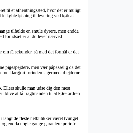
t til et afhentningssted, hvor det er muligt
letkøbte løsning til levering ved køb af
i mange tilfælde en smule dyrere, men endda
ed forudsætter at du lever nærved
er om få sekunder, så med det formål er det
ne pigespejdere, men vær påpasselig da det
terne klargjort forinden lagermedarbejderne
b. Ellers skulle man udse dig den mest
l blive at få fragtmanden til at køre ordren
har langt de fleste netbutikker været tvunget
d, og endda nogle gange garantere portofri