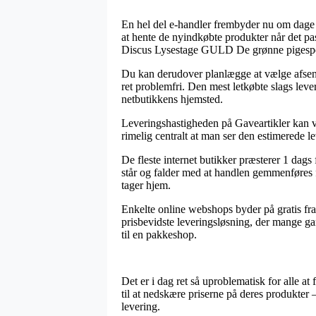
En hel del e-handler frembyder nu om dage a
at hente de nyindkøbte produkter når det pas
Discus Lysestage GULD De grønne pigespe
Du kan derudover planlægge at vælge afsendin
ret problemfri. Den mest letkøbte slags lev
netbutikkens hjemsted.
Leveringshastigheden på Gaveartikler kan vis
rimelig centralt at man ser den estimerede le
De fleste internet butikker præsterer 1 da
står og falder med at handlen gemmenføres f
tager hjem.
Enkelte online webshops byder på gratis fra
prisbevidste leveringsløsning, der mange gan
til en pakkeshop.
Det er i dag ret så uproblematisk for alle at 
til at nedskære priserne på deres produkter 
levering.