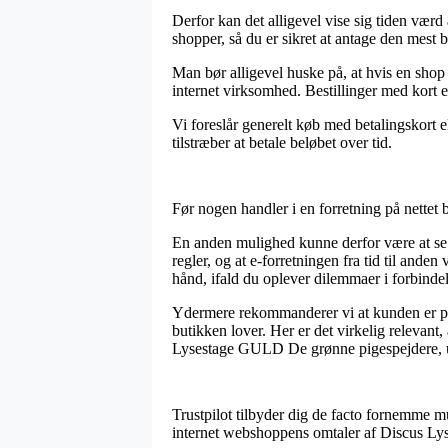
Derfor kan det alligevel vise sig tiden væ
shopper, så du er sikret at antage den mest be
Man bør alligevel huske på, at hvis en shop 
internet virksomhed. Bestillinger med kort e
Vi foreslår generelt køb med betalingskort 
tilstræber at betale beløbet over tid.
Før nogen handler i en forretning på nettet
En anden mulighed kunne derfor være at se h
regler, og at e-forretningen fra tid til ande
hånd, ifald du oplever dilemmaer i forbinde
Ydermere rekommanderer vi at kunden er på 
butikken lover. Her er det virkelig relevant
Lysestage GULD De grønne pigespejdere, ua
Trustpilot tilbyder dig de facto fornemme mu
internet webshoppens omtaler af Discus Ly