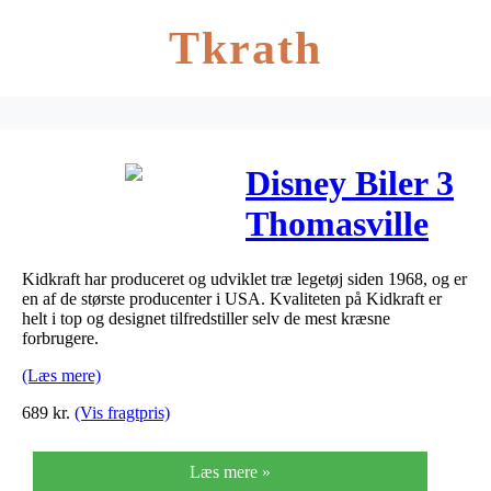
Tkrath
Disney Biler 3
Thomasville
Træ Tog sæt
Kidkraft har produceret og udviklet træ legetøj siden 1968, og er
m/tilbehør
en af de største producenter i USA. Kvaliteten på Kidkraft er
helt i top og designet tilfredstiller selv de mest kræsne
forbrugere.
(Læs mere)
689
kr.
(Vis fragtpris)
Læs mere »