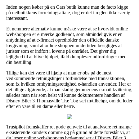
Inden nogen køber på en Cars butik kunne man de facto kigge
på netbutikkens forretningsaftale, dog er det i reglen ikke særlig
interessant.
Et nemmere alternativ kunne måske være at se hvorvidt online
webshoppen er e-mærke godkendt, som almindeligvis er en
antydning af at e-firmaet opretholder den officielle danske
lovgivning, samt at online shoppen undertiden besigtiges af
jurister som er indført i lovene på området. Det giver dig
lejlighed til at blive hjulpet, ifald du oplever udfordringer med
din bestilling.
Tillige kan det være til hjælp at man er obs på de mest
vedkommende retningslinjer i forbindelse med transaktionen,
som fx hvilken ombytningsrettighed e-handlen anvender. Her er
det tillige afgørende, at man stadig gemmer ens e-mail kvittering,
således man når som helst vil kunne dokumentere handlen af
Disney Biler 3 Thomasville Træ Tog sæt m/tilbehør, om du leder
efter en vare til en dame eller herre.
Trustpilot fremskaffer ret gode genveje til at analysere ret mange
eksisterende kunders domme og på grund af dette foreslår vi, at
du læser online webshoppens bedømmelser af Disney Biler 3