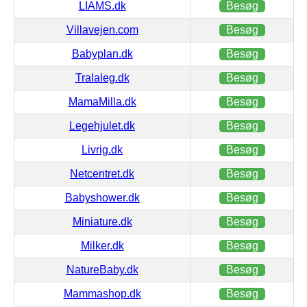
LIAMS.dk
Besøg
Villavejen.com
Besøg
Babyplan.dk
Besøg
Tralaleg.dk
Besøg
MamaMilla.dk
Besøg
Legehjulet.dk
Besøg
Livrig.dk
Besøg
Netcentret.dk
Besøg
Babyshower.dk
Besøg
Miniature.dk
Besøg
Milker.dk
Besøg
NatureBaby.dk
Besøg
Mammashop.dk
Besøg