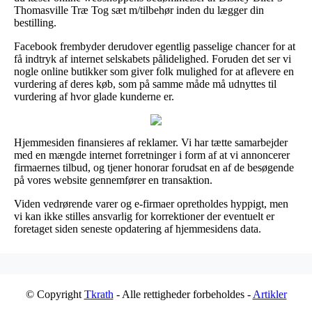
Thomasville Træ Tog sæt m/tilbehør inden du lægger din
bestilling.
Facebook frembyder derudover egentlig passelige chancer for at
få indtryk af internet selskabets pålidelighed. Foruden det ser vi
nogle online butikker som giver folk mulighed for at aflevere en
vurdering af deres køb, som på samme måde må udnyttes til
vurdering af hvor glade kunderne er.
Hjemmesiden finansieres af reklamer. Vi har tætte samarbejder
med en mængde internet forretninger i form af at vi annoncerer
firmaernes tilbud, og tjener honorar forudsat en af de besøgende
på vores website gennemfører en transaktion.
Viden vedrørende varer og e-firmaer opretholdes hyppigt, men
vi kan ikke stilles ansvarlig for korrektioner der eventuelt er
foretaget siden seneste opdatering af hjemmesidens data.
© Copyright
Tkrath
- Alle rettigheder forbeholdes -
Artikler