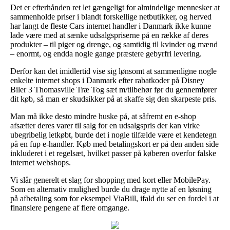
Det er efterhånden ret let gængeligt for almindelige mennesker at
sammenholde priser i blandt forskellige netbutikker, og herved
har langt de fleste Cars internet handler i Danmark ikke kunne
lade være med at sænke udsalgspriserne på en række af deres
produkter – til piger og drenge, og samtidig til kvinder og mænd
– enormt, og endda nogle gange præstere gebyrfri levering.
Derfor kan det imidlertid vise sig lønsomt at sammenligne nogle
enkelte internet shops i Danmark efter rabatkoder på Disney
Biler 3 Thomasville Træ Tog sæt m/tilbehør før du gennemfører
dit køb, så man er skudsikker på at skaffe sig den skarpeste pris.
Man må ikke desto mindre huske på, at såfremt en e-shop
afsætter deres varer til salg for en udsalgspris der kan virke
ubegribelig letkøbt, burde det i nogle tilfælde være et kendetegn
på en fup e-handler. Køb med betalingskort er på den anden side
inkluderet i et regelsæt, hvilket passer på køberen overfor falske
internet webshops.
Vi slår generelt et slag for shopping med kort eller MobilePay.
Som en alternativ mulighed burde du drage nytte af en løsning
på afbetaling som for eksempel ViaBill, ifald du ser en fordel i at
finansiere pengene af flere omgange.