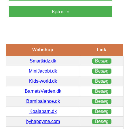
Køb nu »
Webshop
Link
Smartkidz.dk
Besøg
MiniJacobi.dk
Besøg
Kids-world.dk
Besøg
BarnetsVerden.dk
Besøg
Børnibalance.dk
Besøg
Koalabarn.dk
Besøg
byhappyme.com
Besøg