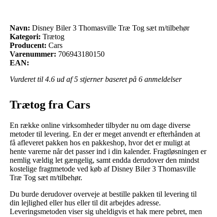
Navn:
Disney Biler 3 Thomasville Træ Tog sæt m/tilbehør
Kategori:
Trætog
Producent:
Cars
Varenummer:
706943180150
EAN:
Vurderet til
4.6
ud af 5 stjerner baseret på
6
anmeldelser
Trætog fra Cars
En række online virksomheder tilbyder nu om dage diverse
metoder til levering. En der er meget anvendt er efterhånden at
få afleveret pakken hos en pakkeshop, hvor det er muligt at
hente varerne når det passer ind i din kalender. Fragtløsningen er
nemlig vældig let gængelig, samt endda derudover den mindst
kostelige fragtmetode ved køb af Disney Biler 3 Thomasville
Træ Tog sæt m/tilbehør.
Du burde derudover overveje at bestille pakken til levering til
din lejlighed eller hus eller til dit arbejdes adresse.
Leveringsmetoden viser sig uheldigvis et hak mere pebret, men