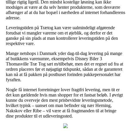
tillige rigtig ligetil. Den mindst kostelige løsning kan ikke
modsiges at være at du selv henter produkterne, som desværre
afhænger af at du har bopæl i nærheden af internet forhandlerens
adresse.
Leveringstiden på Trætog kan være ualmindeligt afgørende
forudsat vi mangler varerne om et øjeblik, og derfor er det
ganske på sin plads at man kontrollerer leveringstiden på den
respektive vare.
Mange netshops i Danmark yder dag-til-dag levering på mange
af butikkens varenumre, eksempelvis Disney Biler 3
Thomasville Træ Tog sæt m/tilbehør, men det er regnet ud fra at
ordren placeres før et nøjagtigt tidspunkt, sådan at de garanteret
kan nå at få pakken på posthuset forinden pakkepersonalet har
fyraften.
Nogle få internet forretninger lover fragtfri levering, men tit er
det kun gældende hvis man shopper for et fastsat beløb. I øvrigt
kunne du overveje den mest prisbevidste leveringsmetode,
hvilket typisk – uanset om man befinder sig nær Herning,
Nakskov eller Ribe – vil være at få fragtmanden til at bringe
dine produkter til et udleveringssted.