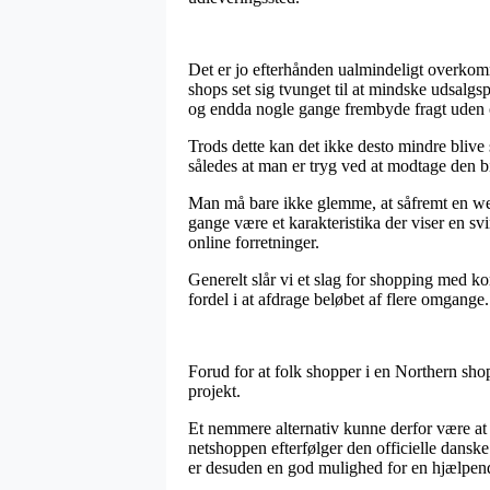
Det er jo efterhånden ualmindeligt overkomme
shops set sig tvunget til at mindske udsalgspr
og endda nogle gange frembyde fragt uden
Trods dette kan det ikke desto mindre bliv
således at man er tryg ved at modtage den bil
Man må bare ikke glemme, at såfremt en webb
gange være et karakteristika der viser en sv
online forretninger.
Generelt slår vi et slag for shopping med ko
fordel i at afdrage beløbet af flere omgange.
Forud for at folk shopper i en Northern sh
projekt.
Et nemmere alternativ kunne derfor være at 
netshoppen efterfølger den officielle danske
er desuden en god mulighed for en hjælpend