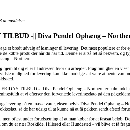
8
anmeldelser
TILBUD -|| Diva Pendel Ophæng – Norther
age et bredt udvalg af løsninger til levering. Det mest populære er for ø
nte de købte produkter når du har tid. Denne er altså ret så bekvem, og 
hæng – Northern.
em til dig eller til adressen hvor du arbejder. Fragtmuligheden viser si
idste mulighed for levering kan ikke modsiges at være at hente varerne 
ldssted.
 FRIDAY TILBUD -|| Diva Pendel Ophæng – Northern er ualmindeligt r
 meningsfuldt at vi efterser den forventede leveringsdato på den pågælden
rdags levering på en masse varer, eksempelvis Diva Pendel Ophæng – No
 klokkeslæt, så de har udsigt til at kunne nå at få pakken sendt afsted for
t, men oftest under forudsætning af at man køber for et fastsat beløb
 om du er nær Roskilde, Hillerød eller Hundested – vil blive at få fragtm