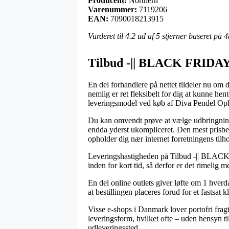
Producent:
Northern
Varenummer:
7119206
EAN:
7090018213915
Vurderet til
4.2
ud af 5 stjerner baseret på
4
Tilbud -|| BLACK FRIDAY 
En del forhandlere på nettet tildeler nu om d
nemlig er ret fleksibelt for dig at kunne he
leveringsmodel ved køb af Diva Pendel Op
Du kan omvendt prøve at vælge udbringning hj
endda yderst ukompliceret. Den mest prisbev
opholder dig nær internet forretningens tilho
Leveringshastigheden på Tilbud -|| BLACK
inden for kort tid, så derfor er det rimelig
En del online outlets giver løfte om 1 hve
at bestillingen placeres forud for et fastsat
Visse e-shops i Danmark lover portofri frag
leveringsform, hvilket ofte – uden hensyn til
udleveringssted.