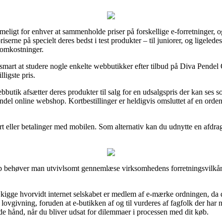
ligt for enhver at sammenholde priser på forskellige e-forretninger, og 
iserne på specielt deres bedst i test produkter – til juniorer, og ligeledes
 omkostninger.
e smart at studere nogle enkelte webbutikker efter tilbud på Diva Pend
ligste pris.
utik afsætter deres produkter til salg for en udsalgspris der kan ses s
indel online webshop. Kortbestillinger er heldigvis omsluttet af en orde
rt eller betalinger med mobilen. Som alternativ kan du udnytte en afdrag
op behøver man utvivlsomt gennemlæse virksomhedens forretningsvilkår,
kigge hvorvidt internet selskabet er medlem af e-mærke ordningen, da d
 lovgivning, foruden at e-butikken af og til vurderes af fagfolk der har 
e hånd, når du bliver udsat for dilemmaer i processen med dit køb.