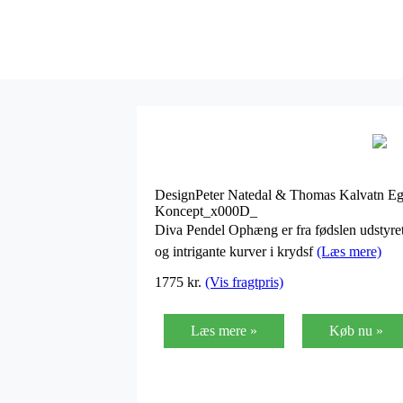
DesignPeter Natedal & Thomas Kalvatn Eg
Koncept_x000D_
Diva Pendel Ophæng er fra fødslen udstyret m
og intrigante kurver i krydsf
(Læs mere)
1775
kr.
(Vis fragtpris)
Læs mere »
Køb nu »