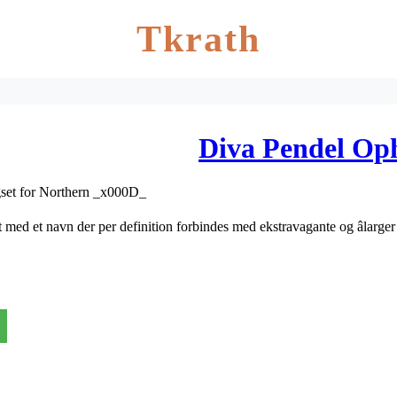
Tkrath
Diva Pendel Op
set for Northern _x000D_
ed et navn der per definition forbindes med ekstravagante og âlarger 