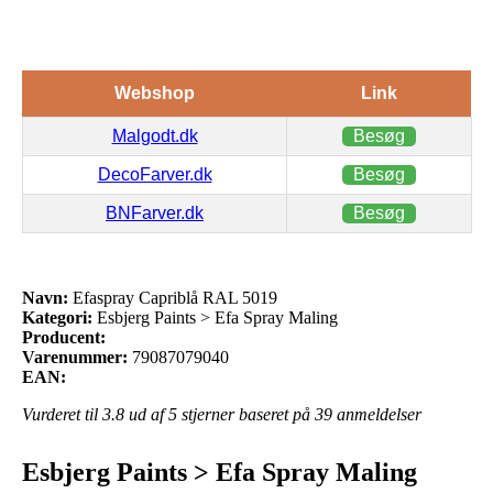
Webshop
Link
Malgodt.dk
Besøg
DecoFarver.dk
Besøg
BNFarver.dk
Besøg
Navn:
Efaspray Capriblå RAL 5019
Kategori:
Esbjerg Paints > Efa Spray Maling
Producent:
Varenummer:
79087079040
EAN:
Vurderet til
3.8
ud af 5 stjerner baseret på
39
anmeldelser
Esbjerg Paints > Efa Spray Maling