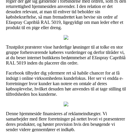
regler der gør sig gældende i forbindelse med ordren, som fx den
returrettighed hjemmesiden anvender. I den relation er det
desuden relevant, at man til enhver tid beholder sin
købsbekræftelse, så man fremadrettet kan bevise sin ordre af
Efaspray Capriblå RAL 5019, ligegyldigt om man leder efter et
produkt til en pige eller dreng.
Trustpilot præsterer visse hæderlige løsninger til at tolke en stor
gruppe forhenværende køberes vurderinger og derfor tilråder vi,
at du beser internet butikkens bedømmelser af Efaspray Capriblå
RAL 5019 inden du placerer din ordre.
Facebook tilbyder dig ydermere ret så habile chancer for at få
indsigt i online virksomhedens kundefokus. Her ser vi endda e-
forretninger hvor kunder kan notere en omtale af deres
købsoplevelse, hvilket desuden bør anvendes til at tage stilling til
tilfredsheden hos kunderne.
Denne hjemmeside finansieres af reklameindtægter. Vi
samarbejder med flere forretninger på nettet hvori vi præsenterer
deres produkter, og høster provision hvis den besøgende vi
sender videre gennemfører et indkøb.