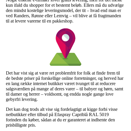
kun ifald du shopper for et bestemt beløb. Ellers må du udvælge
den mindst kostelige leveringsmodel, der tit – hvad end man er
ved Randers, Rønne eller Lemvig – vil blive at få fragtmanden
til at levere varerne til en pakkeshop.
Det har vist sig at være ret problemfrit for folk at finde frem til
de bedste priser på forskellige online forretninger, og herved har
en lang række internet butikker været tvunget til at reducere
salgsværdien på mange af deres varer – til babyer og børn, samt
til damer og herrer – voldsomt, og endda nogle gange love
gebyrfri levering.
Det kan dog trods alt vise sig fordelagtigt at kigge forbi visse
netbutikker efter tilbud på Efaspray Capriblå RAL 5019
forinden du køber, sådan at du er garanteret at indhente den
prisbilligste pris.