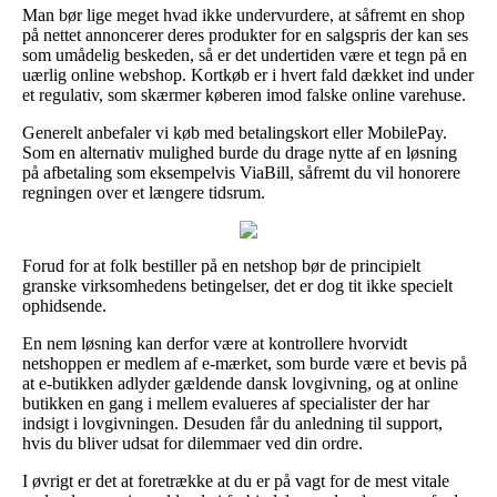
Man bør lige meget hvad ikke undervurdere, at såfremt en shop
på nettet annoncerer deres produkter for en salgspris der kan ses
som umådelig beskeden, så er det undertiden være et tegn på en
uærlig online webshop. Kortkøb er i hvert fald dækket ind under
et regulativ, som skærmer køberen imod falske online varehuse.
Generelt anbefaler vi køb med betalingskort eller MobilePay.
Som en alternativ mulighed burde du drage nytte af en løsning
på afbetaling som eksempelvis ViaBill, såfremt du vil honorere
regningen over et længere tidsrum.
Forud for at folk bestiller på en netshop bør de principielt
granske virksomhedens betingelser, det er dog tit ikke specielt
ophidsende.
En nem løsning kan derfor være at kontrollere hvorvidt
netshoppen er medlem af e-mærket, som burde være et bevis på
at e-butikken adlyder gældende dansk lovgivning, og at online
butikken en gang i mellem evalueres af specialister der har
indsigt i lovgivningen. Desuden får du anledning til support,
hvis du bliver udsat for dilemmaer ved din ordre.
I øvrigt er det at foretrække at du er på vagt for de mest vitale