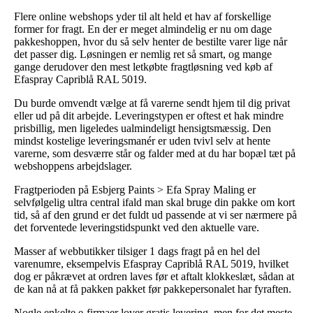
Flere online webshops yder til alt held et hav af forskellige
former for fragt. En der er meget almindelig er nu om dage
pakkeshoppen, hvor du så selv henter de bestilte varer lige når
det passer dig. Løsningen er nemlig ret så smart, og mange
gange derudover den mest letkøbte fragtløsning ved køb af
Efaspray Capriblå RAL 5019.
Du burde omvendt vælge at få varerne sendt hjem til dig privat
eller ud på dit arbejde. Leveringstypen er oftest et hak mindre
prisbillig, men ligeledes ualmindeligt hensigtsmæssig. Den
mindst kostelige leveringsmanér er uden tvivl selv at hente
varerne, som desværre står og falder med at du har bopæl tæt på
webshoppens arbejdslager.
Fragtperioden på Esbjerg Paints > Efa Spray Maling er
selvfølgelig ultra central ifald man skal bruge din pakke om kort
tid, så af den grund er det fuldt ud passende at vi ser nærmere på
det forventede leveringstidspunkt ved den aktuelle vare.
Masser af webbutikker tilsiger 1 dags fragt på en hel del
varenumre, eksempelvis Efaspray Capriblå RAL 5019, hvilket
dog er påkrævet at ordren laves før et aftalt klokkeslæt, sådan at
de kan nå at få pakken pakket før pakkepersonalet har fyraften.
Nogle enkelte e-firmaer lover gratis levering, men for det meste