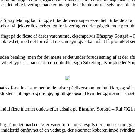
mest letkøbte leveringsmåde er unægtelig at hente ordren selv, men det 
a Spray Maling kan i nogle tilfælde være super essentiel i tilfælde af a
plads at vi tjekker tidshorisonten for levering ved det pågældende produkt
 fragt på de fleste af deres varenumre, eksempelvis Efaspray Sortgrå – R
 klokkeslæt, med det formål at de sandsynligvis kan nå at få produktet s
den betaling, men for det meste er det under forudsætning af at der aft
ilket typisk – uanset om du opholder sig i Silkeborg, Korsør eller Sorø 
tisk for alle at sammenholde priser på diverse online butikker, og så har
ukter – til piger og drenge, og tillige også til kvinder og mænd – drast
 indtil flere internet outlets efter udsalg på Efaspray Sortgrå – Ral 702
ing på nettet markedsfører varer for en udsalgspris der kan ses som græns
r imidlertid omfavnet af en vedtægt, der skærmer køberen imod svindle