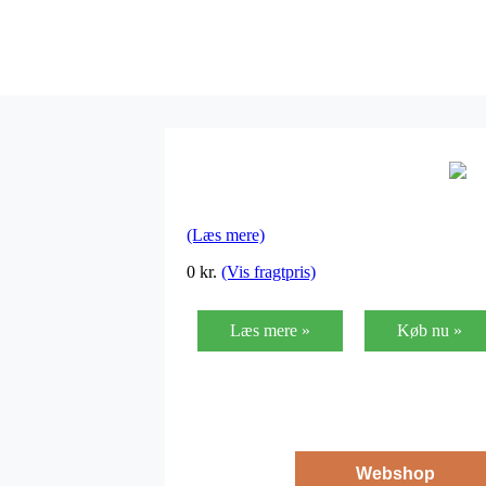
(Læs mere)
0
kr.
(Vis fragtpris)
Læs mere »
Køb nu »
Webshop