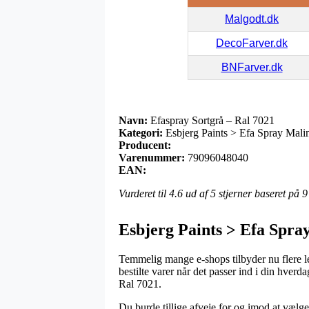
Malgodt.dk
DecoFarver.dk
BNFarver.dk
Navn:
Efaspray Sortgrå – Ral 7021
Kategori:
Esbjerg Paints > Efa Spray Mali
Producent:
Varenummer:
79096048040
EAN:
Vurderet til
4.6
ud af 5 stjerner baseret på
9
Esbjerg Paints > Efa Spra
Temmelig mange e-shops tilbyder nu flere le
bestilte varer når det passer ind i din hver
Ral 7021.
Du burde tillige afveje for og imod at vælge 