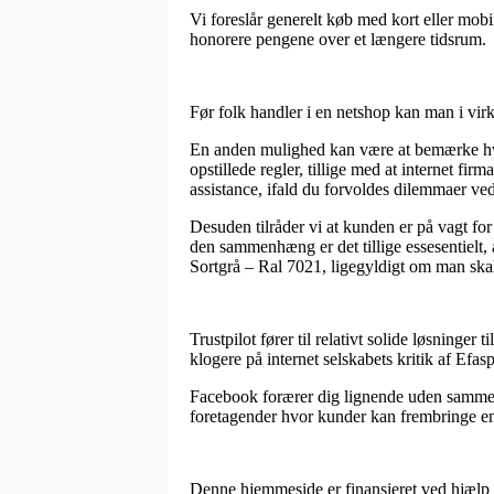
Vi foreslår generelt køb med kort eller mobil
honorere pengene over et længere tidsrum.
Før folk handler i en netshop kan man i vir
En anden mulighed kan være at bemærke hvorv
opstillede regler, tillige med at internet fi
assistance, ifald du forvoldes dilemmaer ved
Desuden tilråder vi at kunden er på vagt for
den sammenhæng er det tillige essesentielt, 
Sortgrå – Ral 7021, ligegyldigt om man skal 
Trustpilot fører til relativt solide løsning
klogere på internet selskabets kritik af Efas
Facebook forærer dig lignende uden sammenli
foretagender hvor kunder kan frembringe en 
Denne hjemmeside er finansieret ved hjælp 