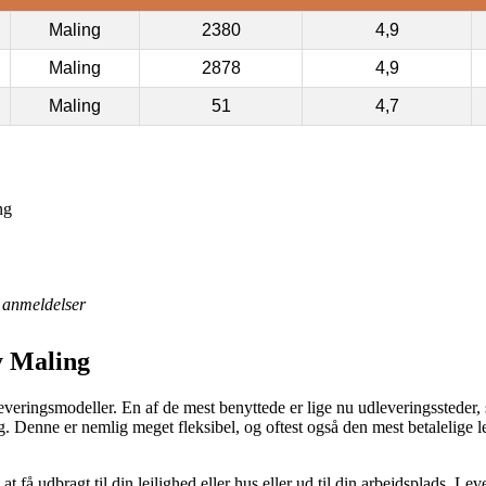
Maling
2380
4,9
Maling
2878
4,9
Maling
51
4,7
ng
anmeldelser
y Maling
veringsmodeller. En af de mest benyttede er lige nu udleveringssteder, 
dag. Denne er nemlig meget fleksibel, og oftest også den mest betalelig
at få udbragt til din lejlighed eller hus eller ud til din arbejdsplads. L