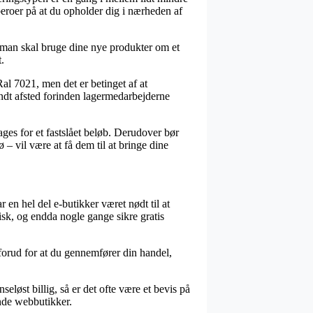
beroer på at du opholder dig i nærheden af
t man skal bruge dine nye produkter om et
.
al 7021, men det er betinget af at
endt afsted forinden lagermedarbejderne
ages for et fastslået beløb. Derudover bør
– vil være at få dem til at bringe dine
 en hel del e-butikker været nødt til at
isk, og endda nogle gange sikre gratis
1 forud for at du gennemfører din handel,
eløst billig, så er det ofte være et bevis på
nde webbutikker.