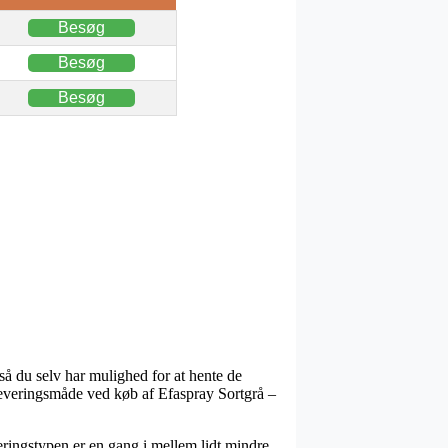
Besøg
Besøg
Besøg
så du selv har mulighed for at hente de
e leveringsmåde ved køb af Efaspray Sortgrå –
everingstypen er en gang i mellem lidt mindre