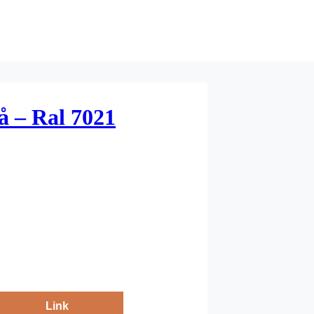
å – Ral 7021
Link