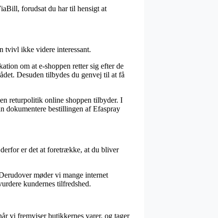
Bill, forudsat du har til hensigt at
tvivl ikke videre interessant.
ation om at e-shoppen retter sig efter de
rådet. Desuden tilbydes du genvej til at få
en returpolitik online shoppen tilbyder. I
kan dokumentere bestillingen af Efaspray
erfor er det at foretrække, at du bliver
. Derudover møder vi mange internet
vurdere kundernes tilfredshed.
r vi fremviser butikkernes varer, og tager