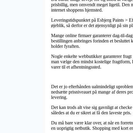
prisbillig, men omvendt meget ligetil. Den 
internet shoppens hjemsted.
Leveringstidspunktet på Esbjerg Paints > Ef
øjeblik, så derfor er det øjensynligt på sin 
Mange online firmaer garanterer dag-til-dag
bestillingen anbringes forinden et besluttet
holder fyraften.
Nogle enkelte webbutikker garanterer fragt u
man vælge den mindst kostelige fragtform, hv
varer til et afhentningssted.
Det er jo efterhånden ualmindeligt uproblema
nedsætte prisniveauet på mange af deres prod
levering.
Det kan trods alt vise sig gavnligt at checke
således at du er sikret at få den laveste pris.
Du må bare være klar over, at når en forretn
en uoprigtig netbutik. Shopping med kort e