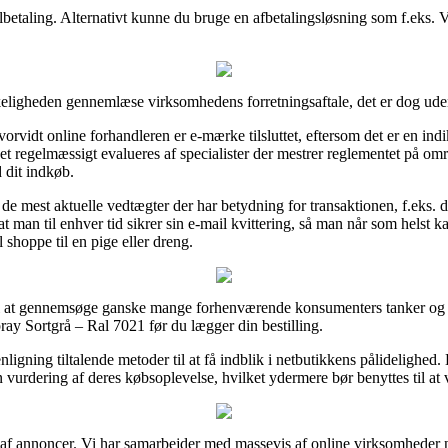
betaling. Alternativt kunne du bruge en afbetalingsløsning som f.eks. Via
keligheden gennemlæse virksomhedens forretningsaftale, det er dog uden 
idt online forhandleren er e-mærke tilsluttet, eftersom det er en indik
rmaet regelmæssigt evalueres af specialister der mestrer reglementet på om
 dit indkøb.
 de mest aktuelle vedtægter der har betydning for transaktionen, f.eks. d
at man til enhver tid sikrer sin e-mail kvittering, så man når som helst 
shoppe til en pige eller dreng.
er til at gennemsøge ganske mange forhenværende konsumenters tanker og d
pray Sortgrå – Ral 7021 før du lægger din bestilling.
gning tiltalende metoder til at få indblik i netbutikkens pålidelighed
vurdering af deres købsoplevelse, hvilket ydermere bør benyttes til at 
af annoncer. Vi har samarbejder med massevis af online virksomheder nå