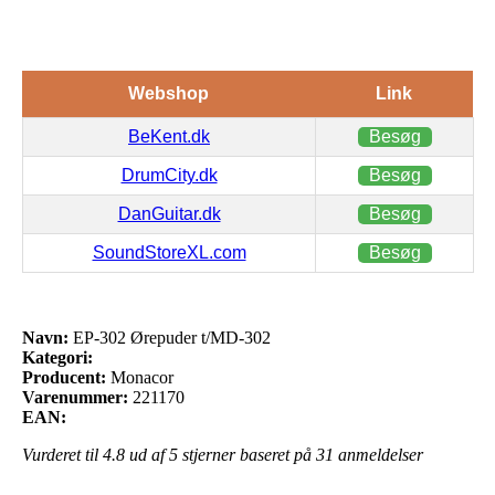
Webshop
Link
BeKent.dk
Besøg
DrumCity.dk
Besøg
DanGuitar.dk
Besøg
SoundStoreXL.com
Besøg
Navn:
EP-302 Ørepuder t/MD-302
Kategori:
Producent:
Monacor
Varenummer:
221170
EAN:
Vurderet til
4.8
ud af 5 stjerner baseret på
31
anmeldelser