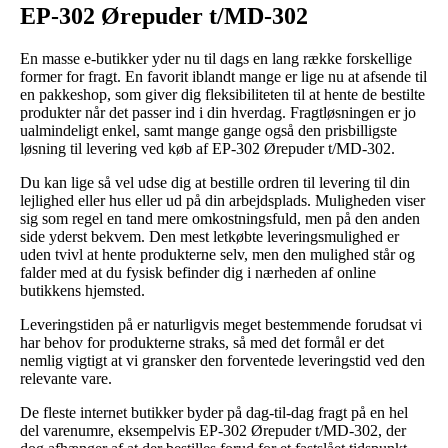
EP-302 Ørepuder t/MD-302
En masse e-butikker yder nu til dags en lang række forskellige
former for fragt. En favorit iblandt mange er lige nu at afsende til
en pakkeshop, som giver dig fleksibiliteten til at hente de bestilte
produkter når det passer ind i din hverdag. Fragtløsningen er jo
ualmindeligt enkel, samt mange gange også den prisbilligste
løsning til levering ved køb af EP-302 Ørepuder t/MD-302.
Du kan lige så vel udse dig at bestille ordren til levering til din
lejlighed eller hus eller ud på din arbejdsplads. Muligheden viser
sig som regel en tand mere omkostningsfuld, men på den anden
side yderst bekvem. Den mest letkøbte leveringsmulighed er
uden tvivl at hente produkterne selv, men den mulighed står og
falder med at du fysisk befinder dig i nærheden af online
butikkens hjemsted.
Leveringstiden på er naturligvis meget bestemmende forudsat vi
har behov for produkterne straks, så med det formål er det
nemlig vigtigt at vi gransker den forventede leveringstid ved den
relevante vare.
De fleste internet butikker byder på dag-til-dag fragt på en hel
del varenumre, eksempelvis EP-302 Ørepuder t/MD-302, der