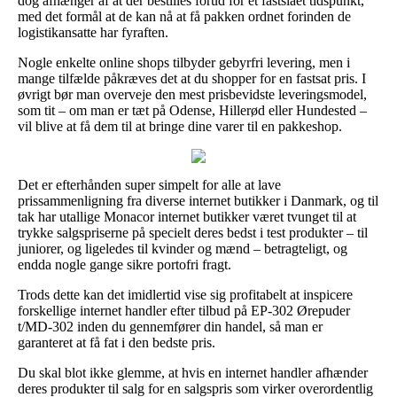
dog afhænger af at der bestilles forud for et fastslået tidspunkt,
med det formål at de kan nå at få pakken ordnet forinden de
logistikansatte har fyraften.
Nogle enkelte online shops tilbyder gebyrfri levering, men i
mange tilfælde påkræves det at du shopper for en fastsat pris. I
øvrigt bør man overveje den mest prisbevidste leveringsmodel,
som tit – om man er tæt på Odense, Hillerød eller Hundested –
vil blive at få dem til at bringe dine varer til en pakkeshop.
Det er efterhånden super simpelt for alle at lave
prissammenligning fra diverse internet butikker i Danmark, og til
tak har utallige Monacor internet butikker været tvunget til at
trykke salgspriserne på specielt deres bedst i test produkter – til
juniorer, og ligeledes til kvinder og mænd – betragteligt, og
endda nogle gange sikre portofri fragt.
Trods dette kan det imidlertid vise sig profitabelt at inspicere
forskellige internet handler efter tilbud på EP-302 Ørepuder
t/MD-302 inden du gennemfører din handel, så man er
garanteret at få fat i den bedste pris.
Du skal blot ikke glemme, at hvis en internet handler afhænder
deres produkter til salg for en salgspris som virker overordentlig