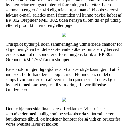
hvilken returneringsret internet forretningen benytter. I den
sammenhæng er det virkelig relevant, at man altid opbevarer sin
faktura e-mail, således man i fremtiden vil kunne påvise købet af
EP-302 Ørepuder t/MD-302, uden hensyn til om du er på udkig
efter et produkt til en dreng eller pige.
Trustpilot byder på uden sammenligning udmærkede chancer for
at gennemgå en hel del eksisterende køberes omtaler og herved
er det smart, at du sonderer e-forretningens kritik af EP-302
Ørepuder t/MD-302 før du shopper.
Facebook bringer dig også relativt anstændige løsninger til at få
indtryk af e-forhandlerens popularitet. Herinde ses en del e-
shops hvor kunder kan aflevere en bedømmelse af deres køb,
hvilket tilmed bør benyttes til vurdering af hvor tilfredse
kunderne er.
Denne hjemmeside finansieres af reklamer. Vi har faste
samarbejder med utallige online selskaber da vi introducerer
butikkernes tilbud, og indtjener honorar for så vidt en bruger fra
vores website laver et indkøb.