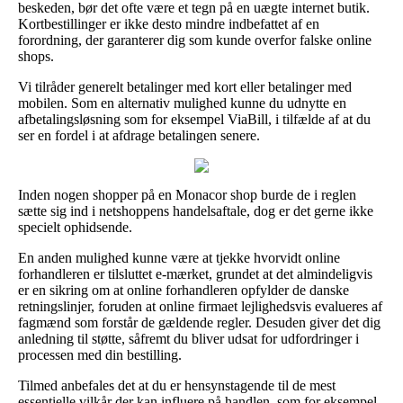
beskeden, bør det ofte være et tegn på en uægte internet butik.
Kortbestillinger er ikke desto mindre indbefattet af en
forordning, der garanterer dig som kunde overfor falske online
shops.
Vi tilråder generelt betalinger med kort eller betalinger med
mobilen. Som en alternativ mulighed kunne du udnytte en
afbetalingsløsning som for eksempel ViaBill, i tilfælde af at du
ser en fordel i at afdrage betalingen senere.
Inden nogen shopper på en Monacor shop burde de i reglen
sætte sig ind i netshoppens handelsaftale, dog er det gerne ikke
specielt ophidsende.
En anden mulighed kunne være at tjekke hvorvidt online
forhandleren er tilsluttet e-mærket, grundet at det almindeligvis
er en sikring om at online forhandleren opfylder de danske
retningslinjer, foruden at online firmaet lejlighedsvis evalueres af
fagmænd som forstår de gældende regler. Desuden giver det dig
anledning til støtte, såfremt du bliver udsat for udfordringer i
processen med din bestilling.
Tilmed anbefales det at du er hensynstagende til de mest
essentielle vilkår der kan influere på handlen, som for eksempel