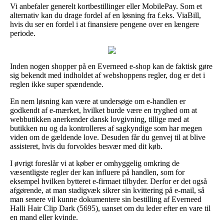
Vi anbefaler generelt kortbestillinger eller MobilePay. Som et
alternativ kan du drage fordel af en løsning fra f.eks. ViaBill,
hvis du ser en fordel i at finansiere pengene over en længere
periode.
Inden nogen shopper på en Everneed e-shop kan de faktisk gøre
sig bekendt med indholdet af webshoppens regler, dog er det i
reglen ikke super spændende.
En nem løsning kan være at undersøge om e-handlen er
godkendt af e-mærket, hvilket burde være en tryghed om at
webbutikken anerkender dansk lovgivning, tillige med at
butikken nu og da kontrolleres af sagkyndige som har megen
viden om de gældende love. Desuden får du genvej til at blive
assisteret, hvis du forvoldes besvær med dit køb.
I øvrigt foreslår vi at køber er omhyggelig omkring de
væsentligste regler der kan influere på handlen, som for
eksempel hvilken bytteret e-firmaet tilbyder. Derfor er det også
afgørende, at man stadigvæk sikrer sin kvittering på e-mail, så
man senere vil kunne dokumentere sin bestilling af Everneed
Halli Hair Clip Dark (5695), uanset om du leder efter en vare til
en mand eller kvinde.