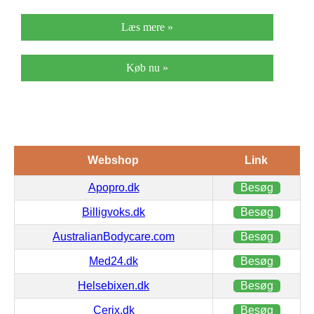
Læs mere »
Køb nu »
Webshop
Link
Apopro.dk
Besøg
Billigvoks.dk
Besøg
AustralianBodycare.com
Besøg
Med24.dk
Besøg
Helsebixen.dk
Besøg
Cerix.dk
Besøg