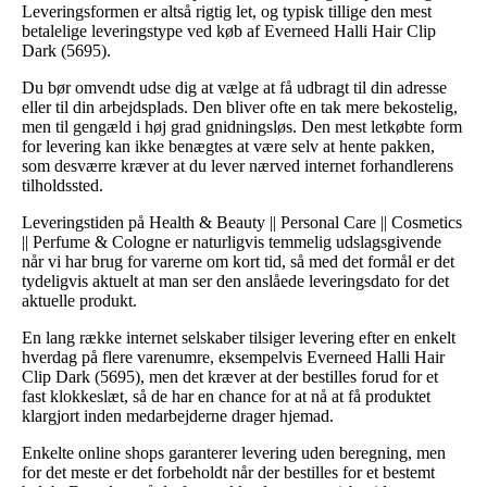
Leveringsformen er altså rigtig let, og typisk tillige den mest
betalelige leveringstype ved køb af Everneed Halli Hair Clip
Dark (5695).
Du bør omvendt udse dig at vælge at få udbragt til din adresse
eller til din arbejdsplads. Den bliver ofte en tak mere bekostelig,
men til gengæld i høj grad gnidningsløs. Den mest letkøbte form
for levering kan ikke benægtes at være selv at hente pakken,
som desværre kræver at du lever nærved internet forhandlerens
tilholdssted.
Leveringstiden på Health & Beauty || Personal Care || Cosmetics
|| Perfume & Cologne er naturligvis temmelig udslagsgivende
når vi har brug for varerne om kort tid, så med det formål er det
tydeligvis aktuelt at man ser den anslåede leveringsdato for det
aktuelle produkt.
En lang række internet selskaber tilsiger levering efter en enkelt
hverdag på flere varenumre, eksempelvis Everneed Halli Hair
Clip Dark (5695), men det kræver at der bestilles forud for et
fast klokkeslæt, så de har en chance for at nå at få produktet
klargjort inden medarbejderne drager hjemad.
Enkelte online shops garanterer levering uden beregning, men
for det meste er det forbeholdt når der bestilles for et bestemt