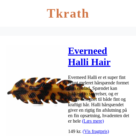
Tkrath
Everneed
Halli Hair
Clip Dark
Everneed Halli er et super fint
(5695)
brunt meleret hårspænde formet
som et blad. Spændet kan
lukkes i to størrelser, og er
derfor velegnet til både fint og
kraftigt hår. Halli hårspændet
giver en rigtig fin afslutning på
en fin opsætning, hvadenten det
er hele
(Læs mere)
149
kr.
(Vis fragtpris)