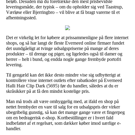
beløb. Desuden må du foretrække den mest prisbevidste
leveringsmåde, der typisk – om du opholder sig ved Taastrup,
Værløse eller Bjerringbro – vil blive at få bragt varerne til et
afhentningssted.
Det er virkelig let for købere at prissammenligne på flere internet
shops, og så har langt de fleste Everneed online firmaer fundet
det uundgåeligt at tvinge udsalgspriserne på mange af deres
produkter – til drenge og piger, og ligeledes også til damer og
herrer – helt i bund, og endda nogle gange frembyde portofri
levering.
Til gengæld kan det ikke desto mindre vise sig udbytterigt at
kontrollere visse internet outlets efter rabatkoder på Everneed
Halli Hair Clip Dark (5695) før du handler, således at du er
skråsikker på at få den mindst kostelige pris.
Man må trods alt være omhyggelig med, at ifald en shop på
nettet frembyder en vare til salg for en udsalgspris der virker
ubegribelig gunstig, så kan det mange gange være et fingerpeg
om en bedragerisk e-shop. Kortbestillinger er i hvert fald
indbefattet af et regelsæt, som dækker køber imod uærlige e-
handler.