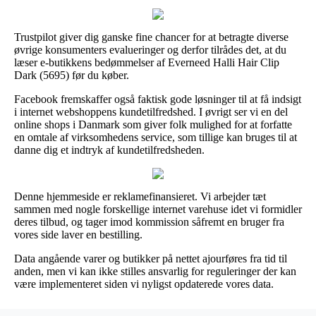
Trustpilot giver dig ganske fine chancer for at betragte diverse
øvrige konsumenters evalueringer og derfor tilrådes det, at du
læser e-butikkens bedømmelser af Everneed Halli Hair Clip
Dark (5695) før du køber.
Facebook fremskaffer også faktisk gode løsninger til at få indsigt
i internet webshoppens kundetilfredshed. I øvrigt ser vi en del
online shops i Danmark som giver folk mulighed for at forfatte
en omtale af virksomhedens service, som tillige kan bruges til at
danne dig et indtryk af kundetilfredsheden.
Denne hjemmeside er reklamefinansieret. Vi arbejder tæt
sammen med nogle forskellige internet varehuse idet vi formidler
deres tilbud, og tager imod kommission såfremt en bruger fra
vores side laver en bestilling.
Data angående varer og butikker på nettet ajourføres fra tid til
anden, men vi kan ikke stilles ansvarlig for reguleringer der kan
være implementeret siden vi nyligst opdaterede vores data.