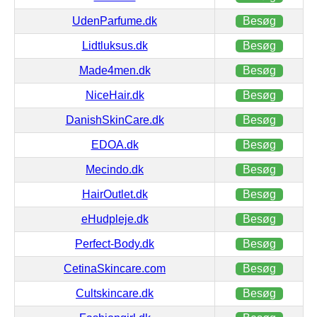
UdenParfume.dk
Besøg
Lidtluksus.dk
Besøg
Made4men.dk
Besøg
NiceHair.dk
Besøg
DanishSkinCare.dk
Besøg
EDOA.dk
Besøg
Mecindo.dk
Besøg
HairOutlet.dk
Besøg
eHudpleje.dk
Besøg
Perfect-Body.dk
Besøg
CetinaSkincare.com
Besøg
Cultskincare.dk
Besøg