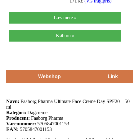
171
kr.
(Vis fragtpris)
Læs mere »
Køb nu »
Webshop
Link
Navn:
Faaborg Pharma Ultimate Face Creme Day SPF20 – 50
ml
Kategori:
Dagcreme
Producent:
Faaborg Pharma
Varenummer:
5705847001153
EAN:
5705847001153