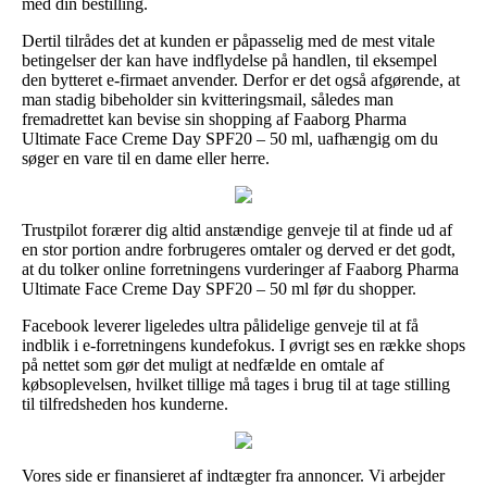
med din bestilling.
Dertil tilrådes det at kunden er påpasselig med de mest vitale
betingelser der kan have indflydelse på handlen, til eksempel
den bytteret e-firmaet anvender. Derfor er det også afgørende, at
man stadig bibeholder sin kvitteringsmail, således man
fremadrettet kan bevise sin shopping af Faaborg Pharma
Ultimate Face Creme Day SPF20 – 50 ml, uafhængig om du
søger en vare til en dame eller herre.
Trustpilot forærer dig altid anstændige genveje til at finde ud af
en stor portion andre forbrugeres omtaler og derved er det godt,
at du tolker online forretningens vurderinger af Faaborg Pharma
Ultimate Face Creme Day SPF20 – 50 ml før du shopper.
Facebook leverer ligeledes ultra pålidelige genveje til at få
indblik i e-forretningens kundefokus. I øvrigt ses en række shops
på nettet som gør det muligt at nedfælde en omtale af
købsoplevelsen, hvilket tillige må tages i brug til at tage stilling
til tilfredsheden hos kunderne.
Vores side er finansieret af indtægter fra annoncer. Vi arbejder