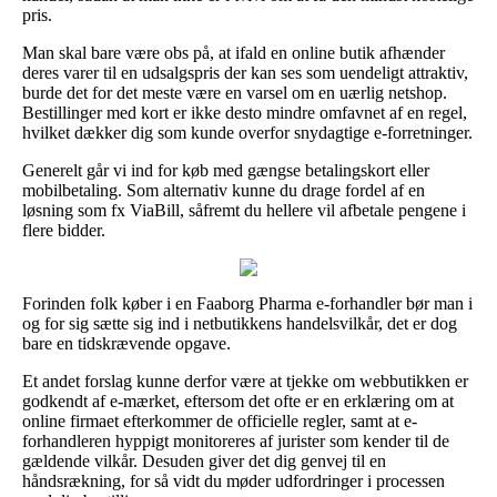
pris.
Man skal bare være obs på, at ifald en online butik afhænder
deres varer til en udsalgspris der kan ses som uendeligt attraktiv,
burde det for det meste være en varsel om en uærlig netshop.
Bestillinger med kort er ikke desto mindre omfavnet af en regel,
hvilket dækker dig som kunde overfor snydagtige e-forretninger.
Generelt går vi ind for køb med gængse betalingskort eller
mobilbetaling. Som alternativ kunne du drage fordel af en
løsning som fx ViaBill, såfremt du hellere vil afbetale pengene i
flere bidder.
Forinden folk køber i en Faaborg Pharma e-forhandler bør man i
og for sig sætte sig ind i netbutikkens handelsvilkår, det er dog
bare en tidskrævende opgave.
Et andet forslag kunne derfor være at tjekke om webbutikken er
godkendt af e-mærket, eftersom det ofte er en erklæring om at
online firmaet efterkommer de officielle regler, samt at e-
forhandleren hyppigt monitoreres af jurister som kender til de
gældende vilkår. Desuden giver det dig genvej til en
håndsrækning, for så vidt du møder udfordringer i processen