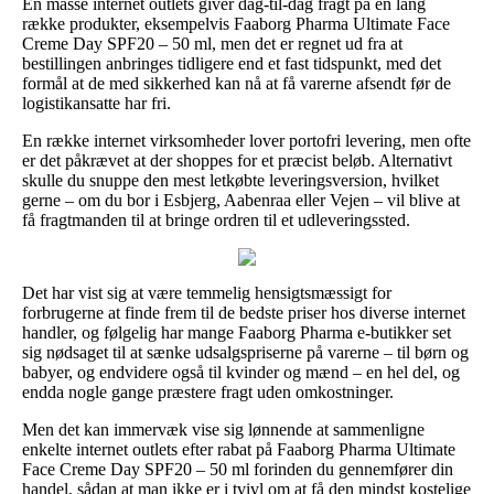
En masse internet outlets giver dag-til-dag fragt på en lang
række produkter, eksempelvis Faaborg Pharma Ultimate Face
Creme Day SPF20 – 50 ml, men det er regnet ud fra at
bestillingen anbringes tidligere end et fast tidspunkt, med det
formål at de med sikkerhed kan nå at få varerne afsendt før de
logistikansatte har fri.
En række internet virksomheder lover portofri levering, men ofte
er det påkrævet at der shoppes for et præcist beløb. Alternativt
skulle du snuppe den mest letkøbte leveringsversion, hvilket
gerne – om du bor i Esbjerg, Aabenraa eller Vejen – vil blive at
få fragtmanden til at bringe ordren til et udleveringssted.
Det har vist sig at være temmelig hensigtsmæssigt for
forbrugerne at finde frem til de bedste priser hos diverse internet
handler, og følgelig har mange Faaborg Pharma e-butikker set
sig nødsaget til at sænke udsalgspriserne på varerne – til børn og
babyer, og endvidere også til kvinder og mænd – en hel del, og
endda nogle gange præstere fragt uden omkostninger.
Men det kan immervæk vise sig lønnende at sammenligne
enkelte internet outlets efter rabat på Faaborg Pharma Ultimate
Face Creme Day SPF20 – 50 ml forinden du gennemfører din
handel, sådan at man ikke er i tvivl om at få den mindst kostelige