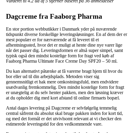
Vurderet til
4.2
ud af 5 stjerner baseret på
36
anmeldelser
Dagcreme fra Faaborg Pharma
En stor portion webbutikker i Danmark yder på nuværende
tidspunkt diverse forskellige leveringsløsninger. En af dem der er
mest populær er for nærværende at få leveret til et
afhentningssted, hvor det er muligt at hente dine nye varer lige
når det passer dig. Leveringsformen er altså super simpel, samt
typisk også den mindst kostelige form for fragt ved køb af
Faaborg Pharma Ultimate Face Creme Day SPF20 – 50 ml.
Du kan alternativt påtænke at få varerne bragt hjem til hvor du
bor eller ud til din arbejdsplads. Metoden viser sig
gennemsnitligt et hak mere omkostningsfuld, men endvidere
usædvanlig fremkommelig. Den mindst kostelige form for fragt
er unægtelig at du selv henter pakken, men den løsning kræver
at du opholder dig med kort afstand til online firmaets bopæl.
Antal dages levering på Dagcreme er selvfølgelig temmelig
central såfremt du absolut skal bruge pakken inden for kort tid,
og med det formål er det utvivlsomt relevant at vi checker den
estimerede leveringstid for den vedkommende vare.