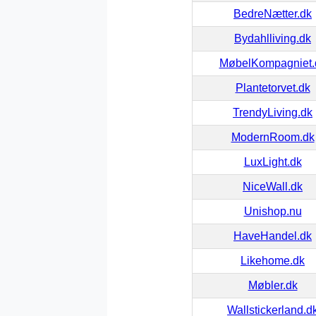
BedreNætter.dk
Bydahlliving.dk
MøbelKompagniet.
Plantetorvet.dk
TrendyLiving.dk
ModernRoom.dk
LuxLight.dk
NiceWall.dk
Unishop.nu
HaveHandel.dk
Likehome.dk
Møbler.dk
Wallstickerland.d