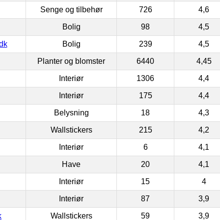
Senge og tilbehør
726
4,6
Bolig
98
4,5
dk
Bolig
239
4,5
Planter og blomster
6440
4,45
Interiør
1306
4,4
Interiør
175
4,4
Belysning
18
4,3
Wallstickers
215
4,2
Interiør
6
4,1
Have
20
4,1
Interiør
15
4
Interiør
87
3,9
k
Wallstickers
59
3,9