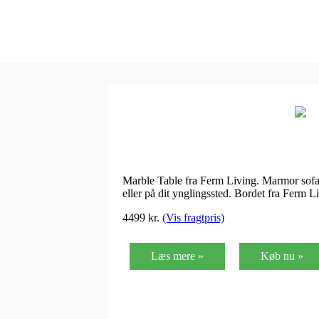
Marble Table fra Ferm Living. Marmor sofab
eller på dit ynglingssted. Bordet fra Ferm 
4499
kr.
(Vis fragtpris)
Læs mere »
Køb nu »