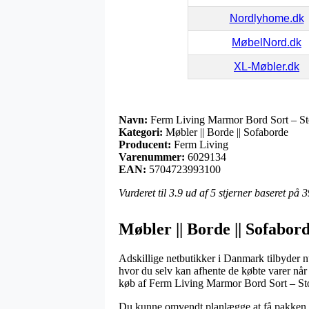
Nordlyhome.dk
MøbelNord.dk
XL-Møbler.dk
Navn:
Ferm Living Marmor Bord Sort – St
Kategori:
Møbler || Borde || Sofaborde
Producent:
Ferm Living
Varenummer:
6029134
EAN:
5704723993100
Vurderet til
3.9
ud af 5 stjerner baseret på
3
Møbler || Borde || Sofabor
Adskillige netbutikker i Danmark tilbyder n
hvor du selv kan afhente de købte varer når
køb af Ferm Living Marmor Bord Sort – Sto
Du kunne omvendt planlægge at få pakken brag