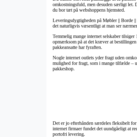
omkostningsfuld, men desuden særligt let. Den
du bor tæt på webshoppens hjemsted.
Leveringsdygtigheden på Møbler || Borde || S
det naturligvis væsentligt at man ser nærm
Temmelig mange internet selskaber tilsiger
opmærksom på at det kræver at bestillingen k
pakkeansatte har fyraften.
Nogle internet outlets yder fragt uden omkos
mulighed for fragt, som i mange tilfælde – 
pakkeshop.
Det er jo efterhånden særdeles fleksibelt fo
internet firmaer fundet det uundgåeligt at r
portofri levering.