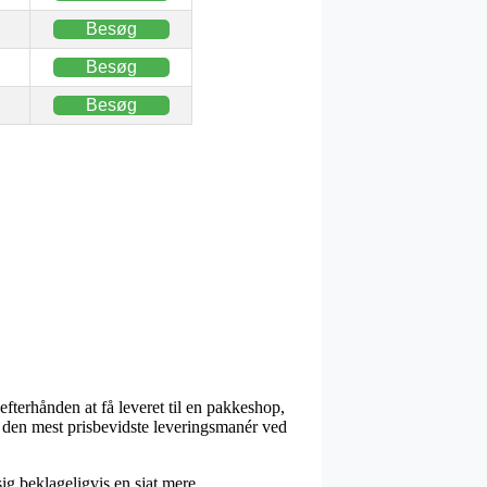
Besøg
Besøg
Besøg
fterhånden at få leveret til en pakkeshop,
s den mest prisbevidste leveringsmanér ved
ig beklageligvis en sjat mere