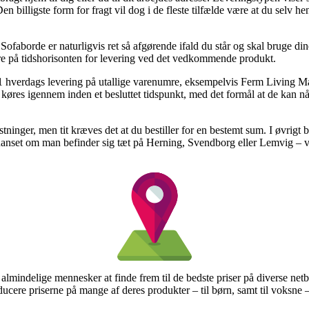
 billigste form for fragt vil dog i de fleste tilfælde være at du selv he
ofaborde er naturligvis ret så afgørende ifald du står og skal bruge din
ere på tidshorisonten for levering ved det vedkommende produkt.
 1 hverdags levering på utallige varenumre, eksempelvis Ferm Living 
øres igennem inden et besluttet tidspunkt, med det formål at de kan nå a
tninger, men tit kræves det at du bestiller for en bestemt sum. I øvrigt
uanset om man befinder sig tæt på Herning, Svendborg eller Lemvig – vil
r almindelige mennesker at finde frem til de bedste priser på diverse net
educere priserne på mange af deres produkter – til børn, samt til voksne