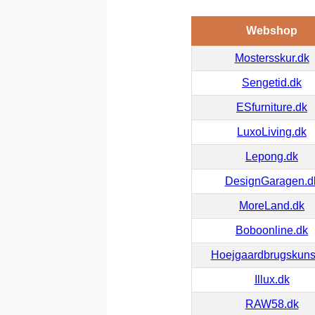
Webshop
Mostersskur.dk
Sengetid.dk
ESfurniture.dk
LuxoLiving.dk
Lepong.dk
DesignGaragen.d
MoreLand.dk
Boboonline.dk
Hoejgaardbrugskuns
Illux.dk
RAW58.dk