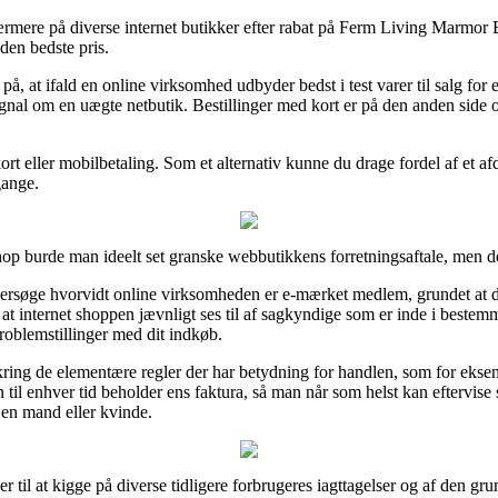
ærmere på diverse internet butikker efter rabat på Ferm Living Marmor
 den bedste pris.
t ifald en online virksomhed udbyder bedst i test varer til salg for en 
nal om en uægte netbutik. Bestillinger med kort er på den anden side oms
 kort eller mobilbetaling. Som et alternativ kunne du drage fordel af et af
gange.
 burde man ideelt set granske webbutikkens forretningsaftale, men det 
ersøge hvorvidt online virksomheden er e-mærket medlem, grundet at de
t internet shoppen jævnligt ses til af sagkyndige som er inde i bestem
problemstillinger med dit indkøb.
kring de elementære regler der har betydning for handlen, som for eksem
an til enhver tid beholder ens faktura, så man når som helst kan eftervi
l en mand eller kvinde.
r til at kigge på diverse tidligere forbrugeres iagttagelser og af den gru