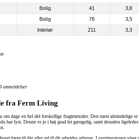
Bolig
41
3,8
Bolig
76
3,5
Interiør
211
3,3
or
9
anmeldelser
de fra Ferm Living
u om dage en hel del forskellige fragtmetoder. Den mest almindelige er e
 du har lyst. Denne er jo i høj grad let gængelig, samt desuden ligelede
r.
t hjem til dig eller ud til dit arbejdes adresse. Leveringstypen viser s