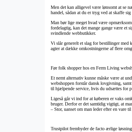
Men det kan alligevel være lønsomt at se n
handel, sådan at du er tryg ved at skaffe sig
Man bør lige meget hvad være opmærksom på, a
fordelagtig, kan det mange gange være et sig
svindlende webbutikker.
Vi slår generelt et slag for bestillinger med
agter at dække omkostningerne af flere om
Før folk shopper hos en Ferm Living webshop
Et nemt alternativ kunne måske være at und
webshoppen forstår dansk lovgivning, samt a
til hjælpende service, hvis du udsættes for 
Ligeså går vi ind for at køberen er vaks om
bruger. Derfor er det samtidig vigtigt, at m
– Stor, uanset om man leder efter en vare ti
Trustpilot frembyder de facto ærlige løsninge