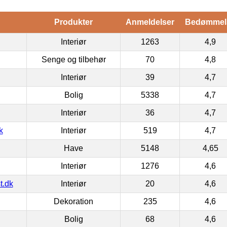
Produkter
Anmeldelser
Bedømmel
Interiør
1263
4,9
Senge og tilbehør
70
4,8
Interiør
39
4,7
Bolig
5338
4,7
Interiør
36
4,7
k
Interiør
519
4,7
Have
5148
4,65
Interiør
1276
4,6
t.dk
Interiør
20
4,6
Dekoration
235
4,6
Bolig
68
4,6