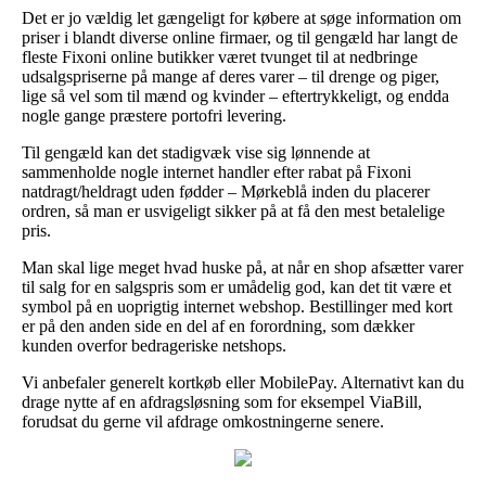
Det er jo vældig let gængeligt for købere at søge information om
priser i blandt diverse online firmaer, og til gengæld har langt de
fleste Fixoni online butikker været tvunget til at nedbringe
udsalgspriserne på mange af deres varer – til drenge og piger,
lige så vel som til mænd og kvinder – eftertrykkeligt, og endda
nogle gange præstere portofri levering.
Til gengæld kan det stadigvæk vise sig lønnende at
sammenholde nogle internet handler efter rabat på Fixoni
natdragt/heldragt uden fødder – Mørkeblå inden du placerer
ordren, så man er usvigeligt sikker på at få den mest betalelige
pris.
Man skal lige meget hvad huske på, at når en shop afsætter varer
til salg for en salgspris som er umådelig god, kan det tit være et
symbol på en uoprigtig internet webshop. Bestillinger med kort
er på den anden side en del af en forordning, som dækker
kunden overfor bedrageriske netshops.
Vi anbefaler generelt kortkøb eller MobilePay. Alternativt kan du
drage nytte af en afdragsløsning som for eksempel ViaBill,
forudsat du gerne vil afdrage omkostningerne senere.