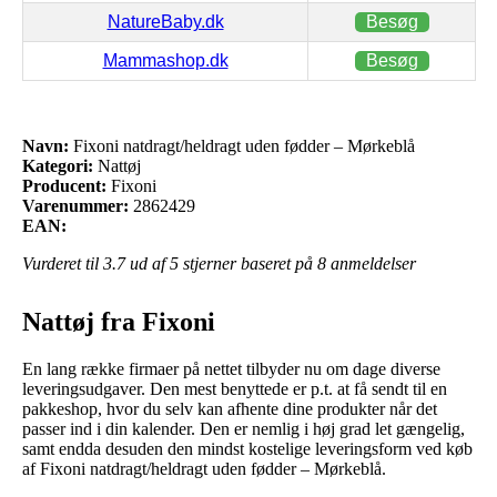
NatureBaby.dk
Besøg
Mammashop.dk
Besøg
Navn:
Fixoni natdragt/heldragt uden fødder – Mørkeblå
Kategori:
Nattøj
Producent:
Fixoni
Varenummer:
2862429
EAN:
Vurderet til
3.7
ud af 5 stjerner baseret på
8
anmeldelser
Nattøj fra Fixoni
En lang række firmaer på nettet tilbyder nu om dage diverse
leveringsudgaver. Den mest benyttede er p.t. at få sendt til en
pakkeshop, hvor du selv kan afhente dine produkter når det
passer ind i din kalender. Den er nemlig i høj grad let gængelig,
samt endda desuden den mindst kostelige leveringsform ved køb
af Fixoni natdragt/heldragt uden fødder – Mørkeblå.