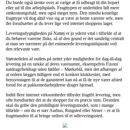
Du burde også tænke over at vælge at få udbragt til din bopæl
eller ud til din arbejdsplads. Fragttypen er undertiden lidt mere
omkostningsfuld, men også meget nem. Den mindst kostelige
fragttype vil dog altid vise sig at være at hente varerne selv, men
det forudsætter at du lever lige ved internet shoppens lager.
Leveringsdygtigheden på Nattøj er jo yderst vital i tilfælde af at
du behøver varerne fluks, så af den grund er det sandelig centralt
at man ser nærmere på det estimerede leveringstidspunkt ved
den relevante vare.
Størstedelen af outlets på nettet yder muligheden for dag-til-dag
levering på en række af deres varenumre, eksempelvis Fixoni
natdragt/heldragt uden fødder – Mørkeblå, men det afhænger af
at ordren lægges tidligere end et konkret klokkeslæt, med
hensynstagen til at de garanteret kan nå at få de nye varer afsted
forud for at pakkemedarbejderne drager hjemad.
Indtil flere internet virksomheder tilbyder fragtfri levering, men
ofte forudsætter det at du shopper for en præcis sum. Desuden
skal du gribe den prisbilligste leveringsmodel, som i mange
tilfælde – om du er nær Aarhus, Ringsted eller Struer – er at få
fragtmanden til at bringe ordren til et udleveringssted.