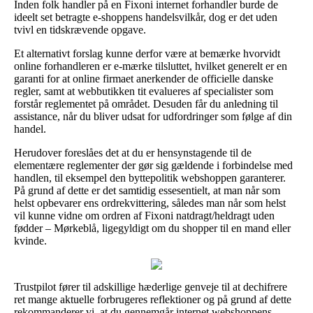
Inden folk handler på en Fixoni internet forhandler burde de
ideelt set betragte e-shoppens handelsvilkår, dog er det uden
tvivl en tidskrævende opgave.
Et alternativt forslag kunne derfor være at bemærke hvorvidt
online forhandleren er e-mærke tilsluttet, hvilket generelt er en
garanti for at online firmaet anerkender de officielle danske
regler, samt at webbutikken tit evalueres af specialister som
forstår reglementet på området. Desuden får du anledning til
assistance, når du bliver udsat for udfordringer som følge af din
handel.
Herudover foreslåes det at du er hensynstagende til de
elementære reglementer der gør sig gældende i forbindelse med
handlen, til eksempel den byttepolitik webshoppen garanterer.
På grund af dette er det samtidig essesentielt, at man når som
helst opbevarer ens ordrekvittering, således man når som helst
vil kunne vidne om ordren af Fixoni natdragt/heldragt uden
fødder – Mørkeblå, ligegyldigt om du shopper til en mand eller
kvinde.
Trustpilot fører til adskillige hæderlige genveje til at dechifrere
ret mange aktuelle forbrugeres reflektioner og på grund af dette
rekommanderer vi, at du gennemgår internet webshoppens