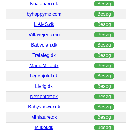
Koalabarn.dk
Besøg
byhappyme.com
Besøg
LIAMS.dk
Besøg
Villavejen.com
Besøg
Babyplan.dk
Besøg
Tralaleg.dk
Besøg
MamaMilla.dk
Besøg
Legehjulet.dk
Besøg
Livrig.dk
Besøg
Netcentret.dk
Besøg
Babyshower.dk
Besøg
Miniature.dk
Besøg
Milker.dk
Besøg