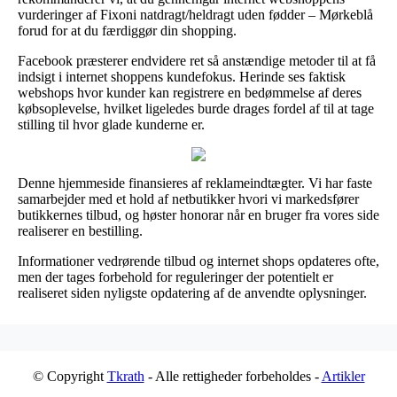
vurderinger af Fixoni natdragt/heldragt uden fødder – Mørkeblå
forud for at du færdiggør din shopping.
Facebook præsterer endvidere ret så anstændige metoder til at få
indsigt i internet shoppens kundefokus. Herinde ses faktisk
webshops hvor kunder kan registrere en bedømmelse af deres
købsoplevelse, hvilket ligeledes burde drages fordel af til at tage
stilling til hvor glade kunderne er.
Denne hjemmeside finansieres af reklameindtægter. Vi har faste
samarbejder med et hold af netbutikker hvori vi markedsfører
butikkernes tilbud, og høster honorar når en bruger fra vores side
realiserer en bestilling.
Informationer vedrørende tilbud og internet shops opdateres ofte,
men der tages forbehold for reguleringer der potentielt er
realiseret siden nyligste opdatering af de anvendte oplysninger.
© Copyright
Tkrath
- Alle rettigheder forbeholdes -
Artikler