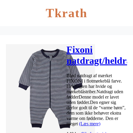
Tkrath
Fixoni
natdragt/heldra
uden fødder –
Blød natdragt af mærket
Mørkeblå
FIXONI i flotmørkeblå farve.
Heldragten har hvide og
mørkeblåstriber.Natdragt uden
fødderDenne model er lavet
uden fødder.Den egner sig
derfor godt til de “varme børn”,
dem som ikke behøver ekstra
varme om fødderne. Den er
meget
(Læs mere)