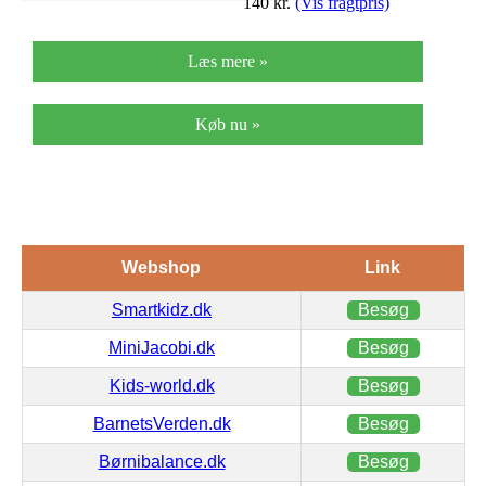
140
kr.
(Vis fragtpris)
Læs mere »
Køb nu »
Webshop
Link
Smartkidz.dk
Besøg
MiniJacobi.dk
Besøg
Kids-world.dk
Besøg
BarnetsVerden.dk
Besøg
Børnibalance.dk
Besøg