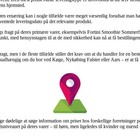
ens hjemsted.
n ernæring kan i nogle tilfælde være meget væsentlig forudsat man har 
orventede leveringsdato på det relevante produkt.
s fragt på deres primære varer, eksempelvis Fortini Smoothie Sommerfr
spunkt, med hensynstagen til at de med sikkerhed kan nå at få bestilling
ragt, men i de fleste tilfælde stiller det krav om at du handler for en b
 uafhængig om du bor ved Køge, Nykøbing Falster eller Aars – er at få fra
ige dødelige at søge information om priser hos forskellige forretninger på 
risniveauet på deres varer – til børn, men ligeledes til kvinder og mæ