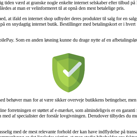
sig tiden værd at granske nogle enkelte internet selskaber efter tilbud 
åledes at man er velinformeret til at opnå den mest betalelige pris.
, at ifald en internet shop udbyder deres produkter til salg for en sa
 en snydagtig internet butik. Bestillinger med betalingskort er i hvert 
MobilePay. Som en anden løsning kunne du drage nytte af en afbetalingsløs
hed behøver man for at være sikker overveje butikkens betingelser, men 
line forretningen er støttet af e-mærket, som almindeligvis er en garanti f
lsyn med af specialister der forstår lovgivningen. Derudover tilbydes du m
asselig med de mest relevante forhold der kan have indflydelse på trans