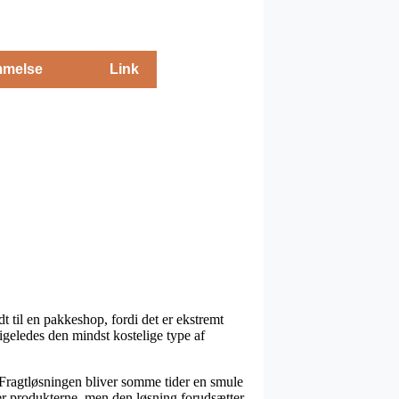
melse
Link
dt til en pakkeshop, fordi det er ekstremt
ligeledes den mindst kostelige type af
ds. Fragtløsningen bliver somme tider en smule
er produkterne, men den løsning forudsætter