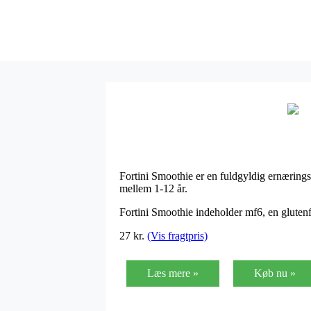
Fortini Smoothie er en fuldgyldig ernæringsd
mellem 1-12 år.
Fortini Smoothie indeholder mf6, en glutenf
27
kr.
(Vis fragtpris)
Læs mere »
Køb nu »