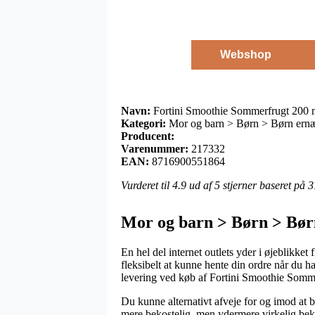
Webshop
Navn:
Fortini Smoothie Sommerfrugt 200 
Kategori:
Mor og barn > Børn > Børn ern
Producent:
Varenummer:
217332
EAN:
8716900551864
Vurderet til
4.9
ud af 5 stjerner baseret på
3
Mor og barn > Børn > Bør
En hel del internet outlets yder i øjeblikket
fleksibelt at kunne hente din ordre når du h
levering ved køb af Fortini Smoothie Somm
Du kunne alternativt afveje for og imod at be
mere bekostelig, men ydermere virkelig bek