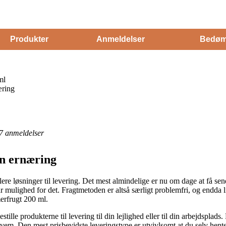
Produkter
Anmeldelser
Bedøm
ml
æring
7
anmeldelser
n ernæring
 flere løsninger til levering. Det mest almindelige er nu om dage at få sen
ar mulighed for det. Fragtmetoden er altså særligt problemfri, og endda 
erfrugt 200 ml.
stille produkterne til levering til din lejlighed eller til din arbejdspla
vem. Den mest prisbevidste leveringstype er utvivlsomt at du selv hent