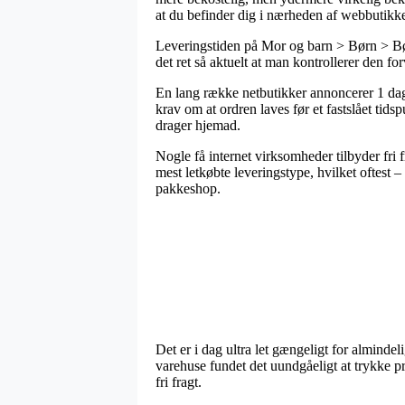
at du befinder dig i nærheden af webbutikk
Leveringstiden på Mor og barn > Børn > Bør
det ret så aktuelt at man kontrollerer den f
En lang række netbutikker annoncerer 1 dag
krav om at ordren laves før et fastslået tid
drager hjemad.
Nogle få internet virksomheder tilbyder fri f
mest letkøbte leveringstype, hvilket oftest –
pakkeshop.
Det er i dag ultra let gængeligt for almindel
varehuse fundet det uundgåeligt at trykke p
fri fragt.