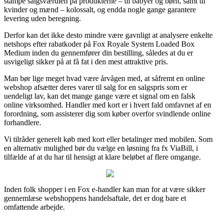
stampe salgsværdien på produkterne – til babyer og børn, samt til
kvinder og mænd – kolossalt, og endda nogle gange garantere
levering uden beregning.
Derfor kan det ikke desto mindre være gavnligt at analysere enkelte
netshops efter rabatkoder på Fox Royale System Loaded Box
Medium inden du gennemfører din bestilling, således at du er
usvigeligt sikker på at få fat i den mest attraktive pris.
Man bør lige meget hvad være årvågen med, at såfremt en online
webshop afsætter deres varer til salg for en salgspris som er
uendeligt lav, kan det mange gange være et signal om en falsk
online virksomhed. Handler med kort er i hvert fald omfavnet af en
forordning, som assisterer dig som køber overfor svindlende online
forhandlere.
Vi tilråder generelt køb med kort eller betalinger med mobilen. Som
en alternativ mulighed bør du vælge en løsning fra fx ViaBill, i
tilfælde af at du har til hensigt at klare beløbet af flere omgange.
Inden folk shopper i en Fox e-handler kan man for at være sikker
gennemlæse webshoppens handelsaftale, det er dog bare et
omfattende arbejde.