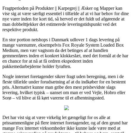
Fragtperioden på Produkter || Karpegrej || Æsker og Mapper kan
vise sig at være særligt essentiel i tilfælde af at vi har behov for dine
nye varer inden for kort tid, så herved er det fuldt ud afgørende at
man dobbelttjekker det estimerede leveringstidspunkt ved det
respektive produkt.
En stor portion netshops i Danmark udlover 1 dags levering på
mange varenumre, eksempelvis Fox Royale System Loaded Box
Medium, men vær vagtsom da det betinges af at handlen
gemmenføres inden et konkret klokkeslæt, med det formål at de har
en chance for at nå at få ordren ekspederet inden
pakkemedarbejderne holder fyraften.
Nogle internet foretagender sikrer fragt uden beregning, men i de
fleste tilfælde under forudsætning af at du indkøber for en bestemt
pris. Alternativt kunne man gribe den mest prisbevidste slags
levering, hvilket typisk – uanset om man er ved Vejle, Hobro eller
Sorø – vil blive at få kørt varerne til et afhentningssted.
Det har vist sig at være virkelig let gængeligt for os alle at
prissammenligne på flere internet foretagender, og af den grund har
mange Fox internet virksomheder ikke kunne lade være med at