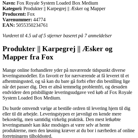
Navn:
Fox Royale System Loaded Box Medium
Kategori:
Produkter || Karpegrej || Æsker og Mapper
Producent:
Fox
Varenummer:
44774
EAN:
5055350234761
Vurderet til
4.5
ud af 5 stjerner baseret på
7
anmeldelser
Produkter || Karpegrej || Æsker og
Mapper fra Fox
Mange online forhandlere yder på nuværende tidspunkt diverse
leveringsmodeller. En favorit er for nærværende at få leveret til et
afhentningssted, og så kan du bare gå forbi efter din bestilling lige
når det passer dig. Den er altså temmelig problemfri, og desuden
endvidere den prisbilligste leveringsudgave ved køb af Fox Royale
System Loaded Box Medium.
Du burde omvendt vælge at bestille ordren til levering hjem til dig
eller til dit arbejde. Leveringstypen er jævnligt en kende mere
bekostelig, men samtidig virkelig praktisk. Den mest letkøbte
leveringsmanér kan ikke modsiges at være selv at hente
produkterne, men den løsning kræver at du bor i nærheden af online
forretningens tilholdssted.