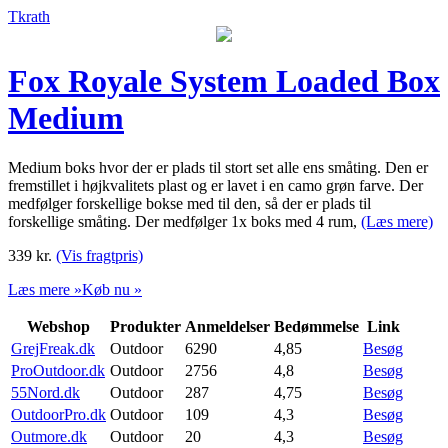
Tkrath
Fox Royale System Loaded Box
Medium
Medium boks hvor der er plads til stort set alle ens småting. Den er
fremstillet i højkvalitets plast og er lavet i en camo grøn farve. Der
medfølger forskellige bokse med til den, så der er plads til
forskellige småting. Der medfølger 1x boks med 4 rum,
(Læs mere)
339
kr.
(Vis fragtpris)
Læs mere »
Køb nu »
Webshop
Produkter
Anmeldelser
Bedømmelse
Link
GrejFreak.dk
Outdoor
6290
4,85
Besøg
ProOutdoor.dk
Outdoor
2756
4,8
Besøg
55Nord.dk
Outdoor
287
4,75
Besøg
OutdoorPro.dk
Outdoor
109
4,3
Besøg
Outmore.dk
Outdoor
20
4,3
Besøg