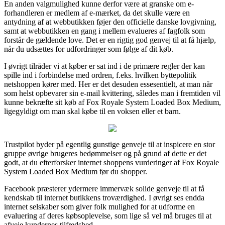
En anden valgmulighed kunne derfor være at granske om e-
forhandleren er medlem af e-mærket, da det skulle være en
antydning af at webbutikken føjer den officielle danske lovgivning,
samt at webbutikken en gang i mellem evalueres af fagfolk som
forstår de gældende love. Det er en rigtig god genvej til at få hjælp,
når du udsættes for udfordringer som følge af dit køb.
I øvrigt tilråder vi at køber er sat ind i de primære regler der kan
spille ind i forbindelse med ordren, f.eks. hvilken byttepolitik
netshoppen kører med. Her er det desuden essesentielt, at man når
som helst opbevarer sin e-mail kvittering, således man i fremtiden vil
kunne bekræfte sit køb af Fox Royale System Loaded Box Medium,
ligegyldigt om man skal købe til en voksen eller et barn.
Trustpilot byder på egentlig gunstige genveje til at inspicere en stor
gruppe øvrige brugeres bedømmelser og på grund af dette er det
godt, at du efterforsker internet shoppens vurderinger af Fox Royale
System Loaded Box Medium før du shopper.
Facebook præsterer ydermere immervæk solide genveje til at få
kendskab til internet butikkens troværdighed. I øvrigt ses endda
internet selskaber som giver folk mulighed for at udforme en
evaluering af deres købsoplevelse, som lige så vel må bruges til at
afveje kundernes tilfredshed.