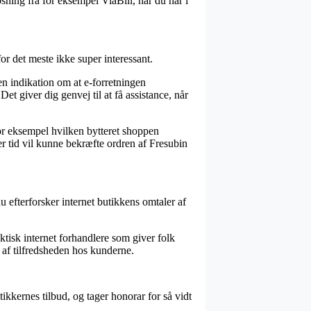
sning fra for eksempel ViaBill, når du har i
r det meste ikke super interessant.
n indikation om at e-forretningen
t giver dig genvej til at få assistance, når
or eksempel hvilken bytteret shoppen
er tid vil kunne bekræfte ordren af Fresubin
du efterforsker internet butikkens omtaler af
aktisk internet forhandlere som giver folk
 af tilfredsheden hos kunderne.
ikkernes tilbud, og tager honorar for så vidt