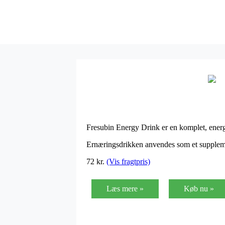
Fresubin Energy Drink er en komplet, energir
Ernæringsdrikken anvendes som et supplement 
72
kr.
(Vis fragtpris)
Læs mere »
Køb nu »