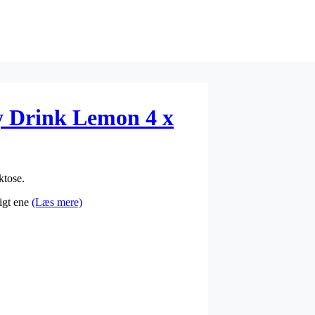
y Drink Lemon 4 x
ktose.
ligt ene
(Læs mere)