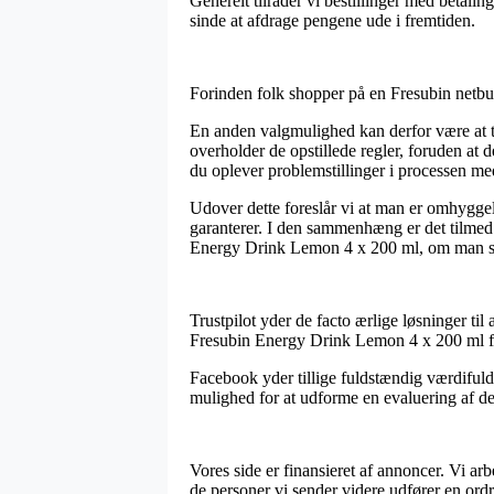
Generelt tilråder vi bestillinger med betali
sinde at afdrage pengene ude i fremtiden.
Forinden folk shopper på en Fresubin netbut
En anden valgmulighed kan derfor være at t
overholder de opstillede regler, foruden at 
du oplever problemstillinger i processen med
Udover dette foreslår vi at man er omhyggel
garanterer. I den sammenhæng er det tilmed r
Energy Drink Lemon 4 x 200 ml, om man søge
Trustpilot yder de facto ærlige løsninger til
Fresubin Energy Drink Lemon 4 x 200 ml f
Facebook yder tillige fuldstændig værdifulde
mulighed for at udforme en evaluering af de
Vores side er finansieret af annoncer. Vi ar
de personer vi sender videre udfører en ordr