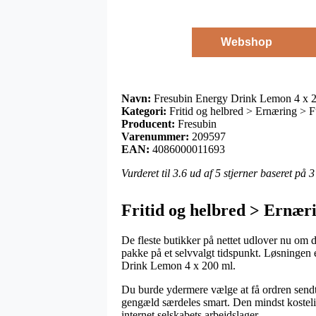
Webshop
Navn:
Fresubin Energy Drink Lemon 4 x 
Kategori:
Fritid og helbred > Ernæring > F
Producent:
Fresubin
Varenummer:
209597
EAN:
4086000011693
Vurderet til
3.6
ud af 5 stjerner baseret på
3
Fritid og helbred > Ernæri
De fleste butikker på nettet udlover nu om 
pakke på et selvvalgt tidspunkt. Løsningen 
Drink Lemon 4 x 200 ml.
Du burde ydermere vælge at få ordren sendt t
gengæld særdeles smart. Den mindst kostelig
internet selskabets arbejdslager.