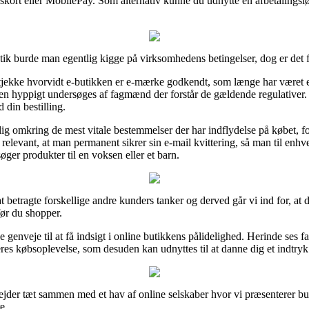
ngskort eller MobilePay. Som alternativ kunne du udnytte en afbetalingslø
ik burde man egentlig kigge på virksomhedens betingelser, dog er det fo
jekke hvorvidt e-butikken er e-mærke godkendt, som længe har været e
den hyppigt undersøges af fagmænd der forstår de gældende regulativer. De
 din bestilling.
ig omkring de mest vitale bestemmelser der har indflydelse på købet, f
elevant, at man permanent sikrer sin e-mail kvittering, så man til enhv
r produkter til en voksen eller et barn.
 at betragte forskellige andre kunders tanker og derved går vi ind for, at 
ør du shopper.
 genveje til at få indsigt i online butikkens pålidelighed. Herinde ses f
res købsoplevelse, som desuden kan udnyttes til at danne dig et indtryk
bejder tæt sammen med et hav af online selskaber hvor vi præsenterer but
e.