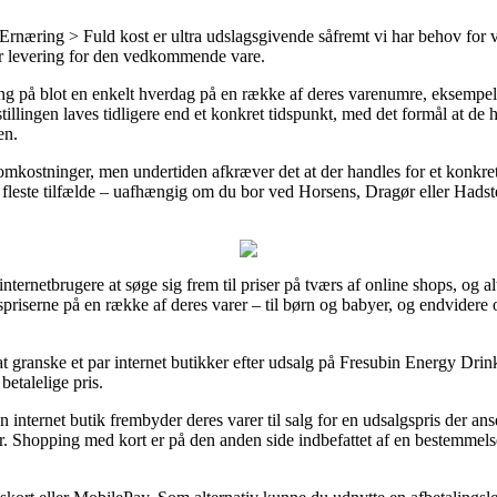
 Ernæring > Fuld kost er ultra udslagsgivende såfremt vi har behov for v
 for levering for den vedkommende vare.
vering på blot en enkelt hverdag på en række af deres varenumre, eksem
llingen laves tidligere end et konkret tidspunkt, med det formål at de ha
en.
 omkostninger, men undertiden afkræver det at der handles for et konkre
e fleste tilfælde – uafhængig om du bor ved Horsens, Dragør eller Hadsten 
internetbrugere at søge sig frem til priser på tværs af online shops, og al
priserne på en række af deres varer – til børn og babyer, og endvidere 
 at granske et par internet butikker efter udsalg på Fresubin Energy Dr
betalelige pris.
 internet butik frembyder deres varer til salg for en udsalgspris der ans
r. Shopping med kort er på den anden side indbefattet af en bestemmels