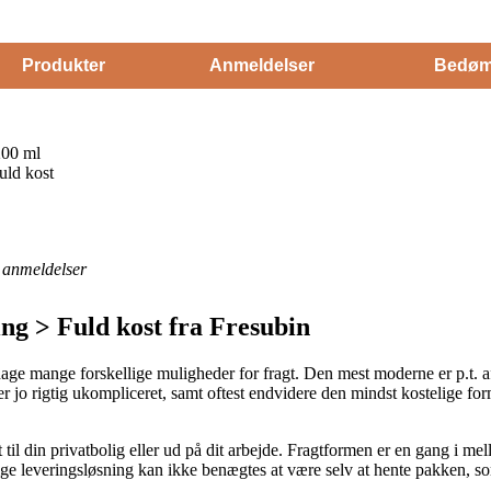
Produkter
Anmeldelser
Bedøm
200 ml
uld kost
anmeldelser
ng > Fuld kost fra Fresubin
dage mange forskellige muligheder for fragt. Den mest moderne er p.t. a
er jo rigtig ukompliceret, samt oftest endvidere den mindst kostelige f
il din privatbolig eller ud på dit arbejde. Fragtformen er en gang i mel
e leveringsløsning kan ikke benægtes at være selv at hente pakken, som