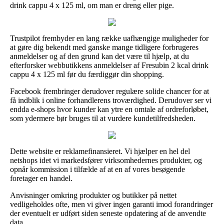
drink cappu 4 x 125 ml, om man er dreng eller pige.
Trustpilot frembyder en lang række uafhængige muligheder for
at gøre dig bekendt med ganske mange tidligere forbrugeres
anmeldelser og af den grund kan det være til hjælp, at du
efterforsker webbutikkens anmeldelser af Fresubin 2 kcal drink
cappu 4 x 125 ml før du færdiggør din shopping.
Facebook frembringer derudover regulære solide chancer for at
få indblik i online forhandlerens troværdighed. Derudover ser vi
endda e-shops hvor kunder kan ytre en omtale af ordreforløbet,
som ydermere bør bruges til at vurdere kundetilfredsheden.
Dette website er reklamefinansieret. Vi hjælper en hel del
netshops idet vi markedsfører virksomhedernes produkter, og
opnår kommission i tilfælde af at en af vores besøgende
foretager en handel.
Anvisninger omkring produkter og butikker på nettet
vedligeholdes ofte, men vi giver ingen garanti imod forandringer
der eventuelt er udført siden seneste opdatering af de anvendte
data.