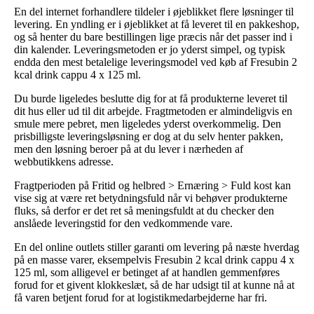
En del internet forhandlere tildeler i øjeblikket flere løsninger til
levering. En yndling er i øjeblikket at få leveret til en pakkeshop,
og så henter du bare bestillingen lige præcis når det passer ind i
din kalender. Leveringsmetoden er jo yderst simpel, og typisk
endda den mest betalelige leveringsmodel ved køb af Fresubin 2
kcal drink cappu 4 x 125 ml.
Du burde ligeledes beslutte dig for at få produkterne leveret til
dit hus eller ud til dit arbejde. Fragtmetoden er almindeligvis en
smule mere pebret, men ligeledes yderst overkommelig. Den
prisbilligste leveringsløsning er dog at du selv henter pakken,
men den løsning beroer på at du lever i nærheden af
webbutikkens adresse.
Fragtperioden på Fritid og helbred > Ernæring > Fuld kost kan
vise sig at være ret betydningsfuld når vi behøver produkterne
fluks, så derfor er det ret så meningsfuldt at du checker den
anslåede leveringstid for den vedkommende vare.
En del online outlets stiller garanti om levering på næste hverdag
på en masse varer, eksempelvis Fresubin 2 kcal drink cappu 4 x
125 ml, som alligevel er betinget af at handlen gemmenføres
forud for et givent klokkeslæt, så de har udsigt til at kunne nå at
få varen betjent forud for at logistikmedarbejderne har fri.