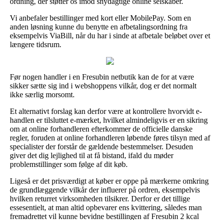
ordning, der støtter os imod snydagtige online selskaber.
Vi anbefaler bestillinger med kort eller MobilePay. Som en
anden løsning kunne du benytte en afbetalingsordning fra
eksempelvis ViaBill, når du har i sinde at afbetale beløbet over et
længere tidsrum.
Før nogen handler i en Fresubin netbutik kan de for at være
sikker sætte sig ind i webshoppens vilkår, dog er det normalt
ikke særlig morsomt.
Et alternativt forslag kan derfor være at kontrollere hvorvidt e-
handlen er tilsluttet e-mærket, hvilket almindeligvis er en sikring
om at online forhandleren efterkommer de officielle danske
regler, foruden at online forhandleren løbende føres tilsyn med af
specialister der forstår de gældende bestemmelser. Desuden
giver det dig lejlighed til at få bistand, ifald du møder
problemstillinger som følge af dit køb.
Ligeså er det prisværdigt at køber er oppe på mærkerne omkring
de grundlæggende vilkår der influerer på ordren, eksempelvis
hvilken returret virksomheden tilsikrer. Derfor er det tillige
essesentielt, at man altid opbevarer ens kvittering, således man
fremadrettet vil kunne bevidne bestillingen af Fresubin 2 kcal