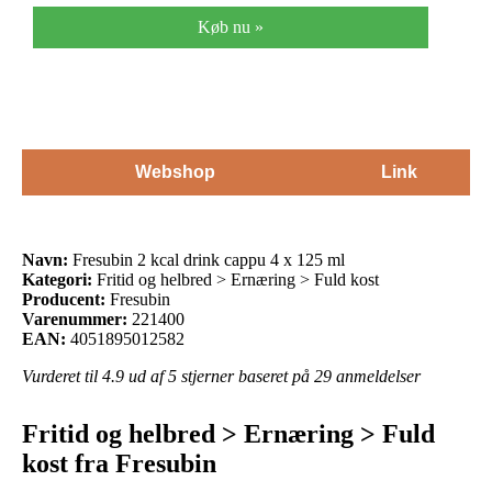
Køb nu »
Webshop
Link
Navn:
Fresubin 2 kcal drink cappu 4 x 125 ml
Kategori:
Fritid og helbred > Ernæring > Fuld kost
Producent:
Fresubin
Varenummer:
221400
EAN:
4051895012582
Vurderet til
4.9
ud af 5 stjerner baseret på
29
anmeldelser
Fritid og helbred > Ernæring > Fuld
kost fra Fresubin