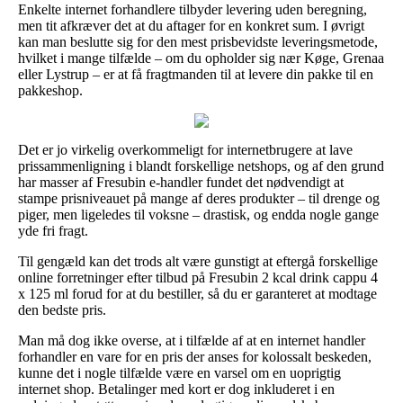
Enkelte internet forhandlere tilbyder levering uden beregning,
men tit afkræver det at du aftager for en konkret sum. I øvrigt
kan man beslutte sig for den mest prisbevidste leveringsmetode,
hvilket i mange tilfælde – om du opholder sig nær Køge, Grenaa
eller Lystrup – er at få fragtmanden til at levere din pakke til en
pakkeshop.
Det er jo virkelig overkommeligt for internetbrugere at lave
prissammenligning i blandt forskellige netshops, og af den grund
har masser af Fresubin e-handler fundet det nødvendigt at
stampe prisniveauet på mange af deres produkter – til drenge og
piger, men ligeledes til voksne – drastisk, og endda nogle gange
yde fri fragt.
Til gengæld kan det trods alt være gunstigt at eftergå forskellige
online forretninger efter tilbud på Fresubin 2 kcal drink cappu 4
x 125 ml forud for at du bestiller, så du er garanteret at modtage
den bedste pris.
Man må dog ikke overse, at i tilfælde af at en internet handler
forhandler en vare for en pris der anses for kolossalt beskeden,
kunne det i nogle tilfælde være en varsel om en uoprigtig
internet shop. Betalinger med kort er dog inkluderet i en