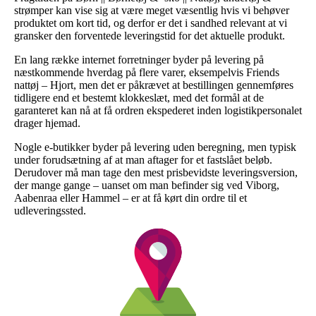
strømper kan vise sig at være meget væsentlig hvis vi behøver
produktet om kort tid, og derfor er det i sandhed relevant at vi
gransker den forventede leveringstid for det aktuelle produkt.
En lang række internet forretninger byder på levering på
næstkommende hverdag på flere varer, eksempelvis Friends
nattøj – Hjort, men det er påkrævet at bestillingen gennemføres
tidligere end et bestemt klokkeslæt, med det formål at de
garanteret kan nå at få ordren ekspederet inden logistikpersonalet
drager hjemad.
Nogle e-butikker byder på levering uden beregning, men typisk
under forudsætning af at man aftager for et fastslået beløb.
Derudover må man tage den mest prisbevidste leveringsversion,
der mange gange – uanset om man befinder sig ved Viborg,
Aabenraa eller Hammel – er at få kørt din ordre til et
udleveringssted.