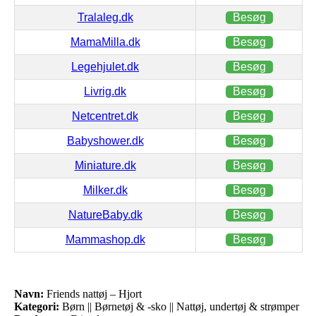
Tralaleg.dk
Besøg
MamaMilla.dk
Besøg
Legehjulet.dk
Besøg
Livrig.dk
Besøg
Netcentret.dk
Besøg
Babyshower.dk
Besøg
Miniature.dk
Besøg
Milker.dk
Besøg
NatureBaby.dk
Besøg
Mammashop.dk
Besøg
Navn:
Friends nattøj – Hjort
Kategori:
Børn || Børnetøj & -sko || Nattøj, undertøj & strømper