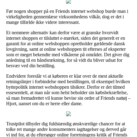
Før nogen shopper på en Friends internet webshop burde man i
virkeligheden gennemlæse virksomhedens vilkår, dog er det i
mange tilfælde ikke videre interessant.
Et nemmere alternativ kan derfor være at granske hvorvidt
internet shoppen er tilsluttet e-mærket, siden det generelt er en
garanti for at online webshoppen opretholder gældende dansk
lovgivning, samt at online webshoppen tit efterses af eksperter
som er meget bekendte med vilkårene på området. Det giver dig
anledning til en håndsrækning, for så vidt du bliver udsat for
besvær ved din bestilling.
Endvidere foreslår vi at køberen er klar over de mest aktuelle
retningslinjer i forbindelse med bestillingen, til eksempel hvilken
byttepolitik internet webshoppen tilsikrer. Derfor er det tilmed
essesentielt, at man når som helst beholder sin købsbekræftelse,
så man fremadrettet vil kunne bevise sin ordre af Friends nattøj –
Hjort, uanset om du er herre eller dame.
Trustpilot tilbyder dig fuldstændig ønskværdige chancer for at
tolke ret mange andre konsumenters iagttagelser og derved går
vi ind for, at du eftersøger online forretningens kritik af Friends