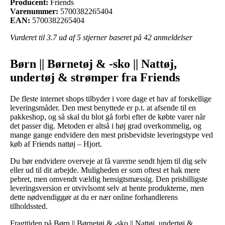
Producent:
Friends
Varenummer:
5700382265404
EAN:
5700382265404
Vurderet til
3.7
ud af 5 stjerner baseret på
42
anmeldelser
Børn || Børnetøj & -sko || Nattøj,
undertøj & strømper fra Friends
De fleste internet shops tilbyder i vore dage et hav af forskellige
leveringsmåder. Den mest benyttede er p.t. at afsende til en
pakkeshop, og så skal du blot gå forbi efter de købte varer når
det passer dig. Metoden er altså i høj grad overkommelig, og
mange gange endvidere den mest prisbevidste leveringstype ved
køb af Friends nattøj – Hjort.
Du bør endvidere overveje at få varerne sendt hjem til dig selv
eller ud til dit arbejde. Muligheden er som oftest et hak mere
pebret, men omvendt vældig hensigtsmæssig. Den prisbilligste
leveringsversion er utvivlsomt selv at hente produkterne, men
dette nødvendiggør at du er nær online forhandlerens
tilholdssted.
Fragttiden på Børn || Børnetøj & -sko || Nattøj, undertøj &