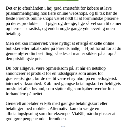
Det er jo efterhånden i høj grad smertefrit for købere at lave
prissammenligning hos flere online webshops, og til tak har de
fleste Friends online shops været nødt til at formindske priserne
på deres produkter – til piger og drenge, lige så vel som til damer
og herrer – drastisk, og endda nogle gange yde levering uden
betaling.
Men det kan immervæk være nyttigt at eftergå enkelte online
butikker efter rabatkoder på Friends nattøj – Hjort forud for at du
gennemfører din bestilling, således at man er sikker på at opnå
den prisbilligste pris.
Du bør alligevel være opmærksom på, at når en netshop
annoncerer et produkt for en udsalgspris som anses for
grænseløst god, burde det tit være et symbol på en bedragerisk
internet virksomhed. Køb med gængse betalingskort er heldigvis
omsluttet af et lovbud, som støtter dig som køber overfor fup
forhandlere på nettet.
Generelt anbefaler vi køb med gængse betalingskort eller
betalinger med mobilen. Alternativt kan du vælge en
afbetalingsløsning som for eksempel ViaBill, når du ønsker at
godtgøre pengene ude i fremtiden.