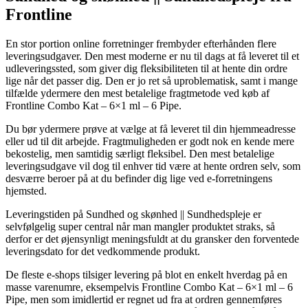
Frontline
En stor portion online forretninger frembyder efterhånden flere
leveringsudgaver. Den mest moderne er nu til dags at få leveret til et
udleveringssted, som giver dig fleksibiliteten til at hente din ordre
lige når det passer dig. Den er jo ret så uproblematisk, samt i mange
tilfælde ydermere den mest betalelige fragtmetode ved køb af
Frontline Combo Kat – 6×1 ml – 6 Pipe.
Du bør ydermere prøve at vælge at få leveret til din hjemmeadresse
eller ud til dit arbejde. Fragtmuligheden er godt nok en kende mere
bekostelig, men samtidig særligt fleksibel. Den mest betalelige
leveringsudgave vil dog til enhver tid være at hente ordren selv, som
desværre beroer på at du befinder dig lige ved e-forretningens
hjemsted.
Leveringstiden på Sundhed og skønhed || Sundhedspleje er
selvfølgelig super central når man mangler produktet straks, så
derfor er det øjensynligt meningsfuldt at du gransker den forventede
leveringsdato for det vedkommende produkt.
De fleste e-shops tilsiger levering på blot en enkelt hverdag på en
masse varenumre, eksempelvis Frontline Combo Kat – 6×1 ml – 6
Pipe, men som imidlertid er regnet ud fra at ordren gennemføres