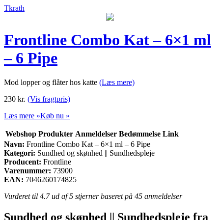
Tkrath
Frontline Combo Kat – 6×1 ml
– 6 Pipe
Mod lopper og flåter hos katte
(Læs mere)
230
kr.
(Vis fragtpris)
Læs mere »
Køb nu »
Webshop
Produkter
Anmeldelser
Bedømmelse
Link
Navn:
Frontline Combo Kat – 6×1 ml – 6 Pipe
Kategori:
Sundhed og skønhed || Sundhedspleje
Producent:
Frontline
Varenummer:
73900
EAN:
7046260174825
Vurderet til
4.7
ud af 5 stjerner baseret på
45
anmeldelser
Sundhed og skønhed || Sundhedspleje fra