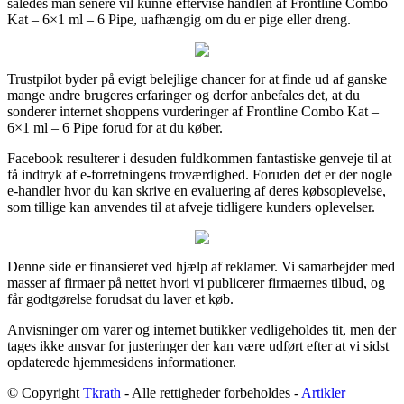
således man senere vil kunne eftervise handlen af Frontline Combo
Kat – 6×1 ml – 6 Pipe, uafhængig om du er pige eller dreng.
Trustpilot byder på evigt belejlige chancer for at finde ud af ganske
mange andre brugeres erfaringer og derfor anbefales det, at du
sonderer internet shoppens vurderinger af Frontline Combo Kat –
6×1 ml – 6 Pipe forud for at du køber.
Facebook resulterer i desuden fuldkommen fantastiske genveje til at
få indtryk af e-forretningens troværdighed. Foruden det er der nogle
e-handler hvor du kan skrive en evaluering af deres købsoplevelse,
som tillige kan anvendes til at afveje tidligere kunders oplevelser.
Denne side er finansieret ved hjælp af reklamer. Vi samarbejder med
masser af firmaer på nettet hvori vi publicerer firmaernes tilbud, og
får godtgørelse forudsat du laver et køb.
Anvisninger om varer og internet butikker vedligeholdes tit, men der
tages ikke ansvar for justeringer der kan være udført efter at vi sidst
opdaterede hjemmesidens informationer.
© Copyright
Tkrath
- Alle rettigheder forbeholdes -
Artikler