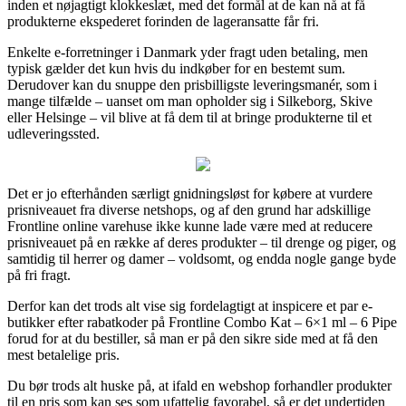
inden et nøjagtigt klokkeslæt, med det formål at de kan nå at få
produkterne ekspederet forinden de lageransatte får fri.
Enkelte e-forretninger i Danmark yder fragt uden betaling, men
typisk gælder det kun hvis du indkøber for en bestemt sum.
Derudover kan du snuppe den prisbilligste leveringsmanér, som i
mange tilfælde – uanset om man opholder sig i Silkeborg, Skive
eller Helsinge – vil blive at få dem til at bringe produkterne til et
udleveringssted.
Det er jo efterhånden særligt gnidningsløst for købere at vurdere
prisniveauet fra diverse netshops, og af den grund har adskillige
Frontline online varehuse ikke kunne lade være med at reducere
prisniveauet på en række af deres produkter – til drenge og piger, og
samtidig til herrer og damer – voldsomt, og endda nogle gange byde
på fri fragt.
Derfor kan det trods alt vise sig fordelagtigt at inspicere et par e-
butikker efter rabatkoder på Frontline Combo Kat – 6×1 ml – 6 Pipe
forud for at du bestiller, så man er på den sikre side med at få den
mest betalelige pris.
Du bør trods alt huske på, at ifald en webshop forhandler produkter
til en pris som kan ses som ufattelig favorabel, så er det undertiden