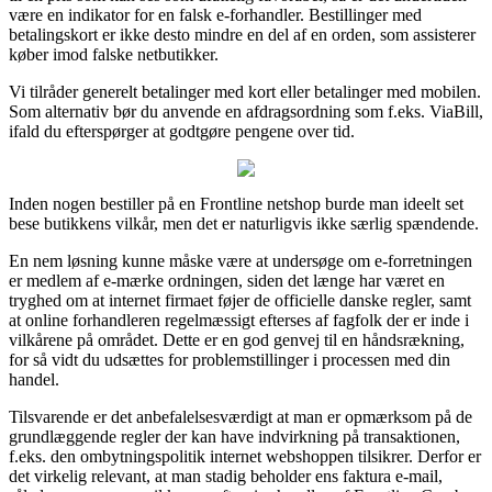
være en indikator for en falsk e-forhandler. Bestillinger med
betalingskort er ikke desto mindre en del af en orden, som assisterer
køber imod falske netbutikker.
Vi tilråder generelt betalinger med kort eller betalinger med mobilen.
Som alternativ bør du anvende en afdragsordning som f.eks. ViaBill,
ifald du efterspørger at godtgøre pengene over tid.
Inden nogen bestiller på en Frontline netshop burde man ideelt set
bese butikkens vilkår, men det er naturligvis ikke særlig spændende.
En nem løsning kunne måske være at undersøge om e-forretningen
er medlem af e-mærke ordningen, siden det længe har været en
tryghed om at internet firmaet føjer de officielle danske regler, samt
at online forhandleren regelmæssigt efterses af fagfolk der er inde i
vilkårene på området. Dette er en god genvej til en håndsrækning,
for så vidt du udsættes for problemstillinger i processen med din
handel.
Tilsvarende er det anbefalelsesværdigt at man er opmærksom på de
grundlæggende regler der kan have indvirkning på transaktionen,
f.eks. den ombytningspolitik internet webshoppen tilsikrer. Derfor er
det virkelig relevant, at man stadig beholder ens faktura e-mail,