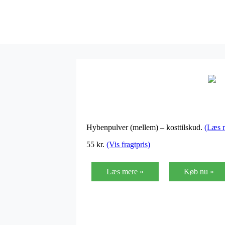
Hybenpulver (mellem) – kosttilskud.
(Læs 
55
kr.
(Vis fragtpris)
Læs mere »
Køb nu »