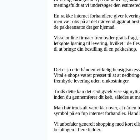
meningsfuldt at vi undersøger den estimered
En række internet forhandlere giver leveri
men vær obs på at det nødvendiggør at bestil
de pakkeansatte drager hjemad.
Visse online firmaer frembyder gratis fragt,
letkøbte løsning til levering, hvilket i de f
til at bringe din bestilling til en pakkeshop.
Det er jo efterhånden virkelig hensigtsmæssi
Vital e-shops været presset til at at nedbrin
frembyde levering uden omkostninger.
Trods dette kan det stadigvæk vise sig nytti
inden du gennemfører dit køb, således at man 
Man bør trods alt være klar over, at når en b
symbol på en fup internet forhandler. Handle
Vi anbefaler generelt shopping med kort eller
betalingen i flere bidder.