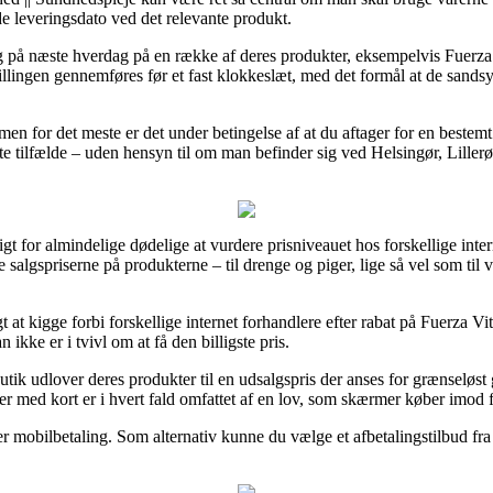
e leveringsdato ved det relevante produkt.
ng på næste hverdag på en række af deres produkter, eksempelvis Fuerz
lingen gennemføres før et fast klokkeslæt, med det formål at de sandsynl
 men for det meste er det under betingelse af at du aftager for en bestem
leste tilfælde – uden hensyn til om man befinder sig ved Helsingør, Liller
gt for almindelige dødelige at vurdere prisniveauet hos forskellige inte
ge salgspriserne på produkterne – til drenge og piger, lige så vel som ti
gt at kigge forbi forskellige internet forhandlere efter rabat på Fuerza
ikke er i tvivl om at få den billigste pris.
utik udlover deres produkter til en udsalgspris der anses for grænseløst 
r med kort er i hvert fald omfattet af en lov, som skærmer køber imod fa
 mobilbetaling. Som alternativ kunne du vælge et afbetalingstilbud fra f.