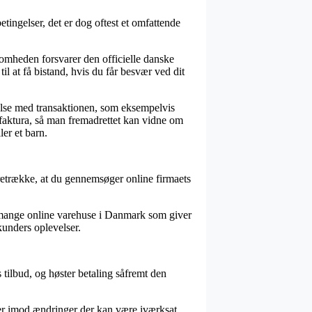
tingelser, det er dog oftest et omfattende
omheden forsvarer den officielle danske
il at få bistand, hvis du får besvær ved dit
else med transaktionen, som eksempelvis
s faktura, så man fremadrettet kan vidne om
er et barn.
foretrække, at du gennemsøger online firmaets
vi mange online varehuse i Danmark som giver
 kunders oplevelser.
tilbud, og høster betaling såfremt den
ier imod ændringer der kan være iværksat