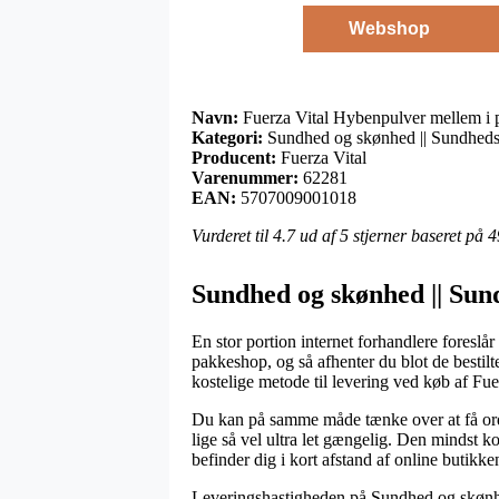
Webshop
Navn:
Fuerza Vital Hybenpulver mellem i 
Kategori:
Sundhed og skønhed || Sundheds
Producent:
Fuerza Vital
Varenummer:
62281
EAN:
5707009001018
Vurderet til
4.7
ud af 5 stjerner baseret på
4
Sundhed og skønhed || Sund
En stor portion internet forhandlere foreslå
pakkeshop, og så afhenter du blot de bestilt
kostelige metode til levering ved køb af F
Du kan på samme måde tænke over at få ordre
lige så vel ultra let gængelig. Den mindst k
befinder dig i kort afstand af online butikke
Leveringshastigheden på Sundhed og skønhed