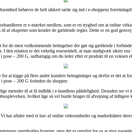
ksomhed behøver de helt sikkert sætte sig ind i e-shoppens forretningsbe
 forhandleren er e-mærket medlem, som er en tryghed om at online virks
 til af eksperter som kender de gældende regler. Dette er en god genvej t
agt for de mest vedkommende betingelser der gør sig gældende i forbind
. I den relation er det virkelig essesentielt, at man stadigvæk sikrer en
 pose – 200 G, uafhængig om du leder efter et produkt til en voksen ell
er for at kigge på flere andre kunders betragtninger og derfor er det at 
 i pose – 200 G forinden du shopper.
elige metoder til at få indblik i e-handlens pålidelighed. Desuden ser 
bsoplevelsen, hvilket lige så vel burde bruges til afvejning af tidligere
 Vi har aftaler med et hav af online virksomheder og markedsfører deres 
retninger opretholdes hyppigt, men det er umuligt for os at give garant