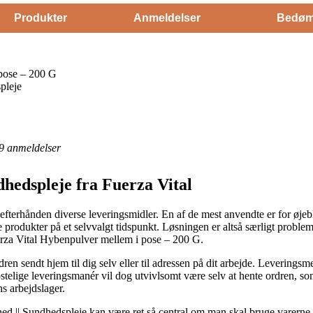
Produkter
Anmeldelser
Bedøm
pose – 200 G
pleje
9
anmeldelser
hedspleje fra Fuerza Vital
r efterhånden diverse leveringsmidler. En af de mest anvendte er for øjeb
e produkter på et selvvalgt tidspunkt. Løsningen er altså særligt probl
uerza Vital Hybenpulver mellem i pose – 200 G.
n sendt hjem til dig selv eller til adressen på dit arbejde. Leveringsm
ostelige leveringsmanér vil dog utvivlsomt være selv at hente ordren, so
ns arbejdslager.
 || Sundhedspleje kan være ret så central om man skal bruge varerne st