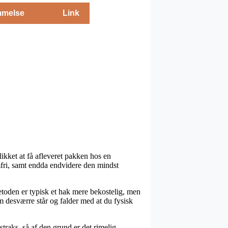
melse
Link
likket at få afleveret pakken hos en
emfri, samt endda endvidere den mindst
etoden er typisk et hak mere bekostelig, men
m desværre står og falder med at du fysisk
raks, så af den grund er det rimelig