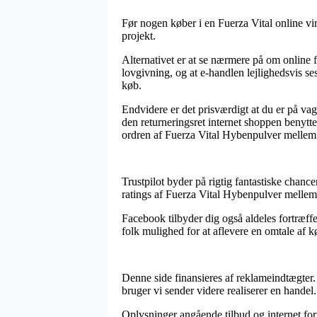
Før nogen køber i en Fuerza Vital online vir
projekt.
Alternativet er at se nærmere på om online
lovgivning, og at e-handlen lejlighedsvis ses
køb.
Endvidere er det prisværdigt at du er på v
den returneringsret internet shoppen benytter
ordren af Fuerza Vital Hybenpulver mellem i
Trustpilot byder på rigtig fantastiske chanc
ratings af Fuerza Vital Hybenpulver mellem
Facebook tilbyder dig også aldeles fortræff
folk mulighed for at aflevere en omtale af kø
Denne side finansieres af reklameindtægter.
bruger vi sender videre realiserer en handel.
Oplysninger angående tilbud og internet for