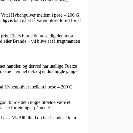
a Vital Hybenpulver mellem i pose – 200 G,
igvis kan nå at få varen fikset forud for at
t pris. Ellers burde du udse dig den mest
ød eller Brande – vil blive at få fragtmanden
rnet handler, og derved har utallige Fuerza
l voksne – en hel del, og endda nogle gange
 Vital Hybenpulver mellem i pose – 200 G
god, burde det i nogle tilfælde være et
lske forretninger på nettet.
eks. ViaBill, ifald du har i sinde at klare