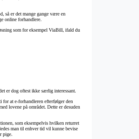
god, så er det mange gange være en
ge online forhandlere.
løsning som for eksempel ViaBill, ifald du
t er dog oftest ikke særlig interessant.
for at e-forhandleren efterfølger den
e med lovene på området. Dette er desuden
tionen, som eksempelvis hvilken returret
åledes man til enhver tid vil kunne bevise
r pige.