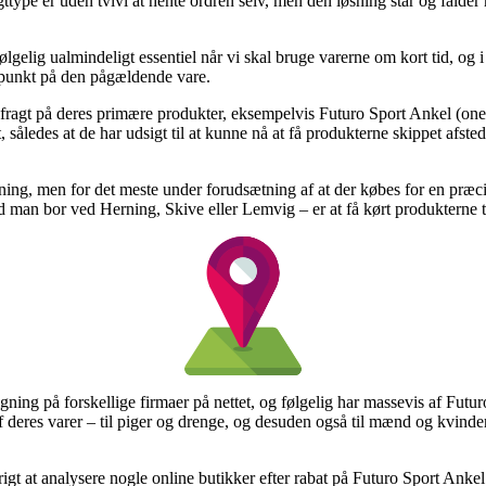
type er uden tvivl at hente ordren selv, men den løsning står og falder 
lgelig ualmindeligt essentiel når vi skal bruge varerne om kort tid, og 
spunkt på den pågældende vare.
 fragt på deres primære produkter, eksempelvis Futuro Sport Ankel (one s
nkt, således at de har udsigt til at kunne nå at få produkterne skippet afs
gning, men for det meste under forudsætning af at der købes for en pr
nd man bor ved Herning, Skive eller Lemvig – er at få kørt produkterne 
igning på forskellige firmaer på nettet, og følgelig har massevis af Futu
f deres varer – til piger og drenge, og desuden også til mænd og kvind
gt at analysere nogle online butikker efter rabat på Futuro Sport Ankel (