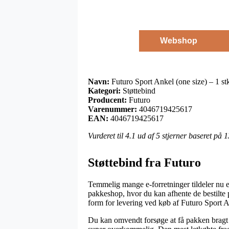
Webshop
Navn:
Futuro Sport Ankel (one size) – 1 st
Kategori:
Støttebind
Producent:
Futuro
Varenummer:
4046719425617
EAN:
4046719425617
Vurderet til
4.1
ud af 5 stjerner baseret på
1
Støttebind fra Futuro
Temmelig mange e-forretninger tildeler nu en
pakkeshop, hvor du kan afhente de bestilte 
form for levering ved køb af Futuro Sport An
Du kan omvendt forsøge at få pakken bragt ti