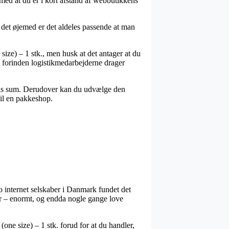
med at du er i kort afstand af webbutikkens
i det øjemed er det aldeles passende at man
ize) – 1 stk., men husk at det antager at du
ted forinden logistikmedarbejderne drager
æcis sum. Derudover kan du udvælge den
til en pakkeshop.
ro internet selskaber i Danmark fundet det
er – enormt, og endda nogle gange love
one size) – 1 stk. forud for at du handler,