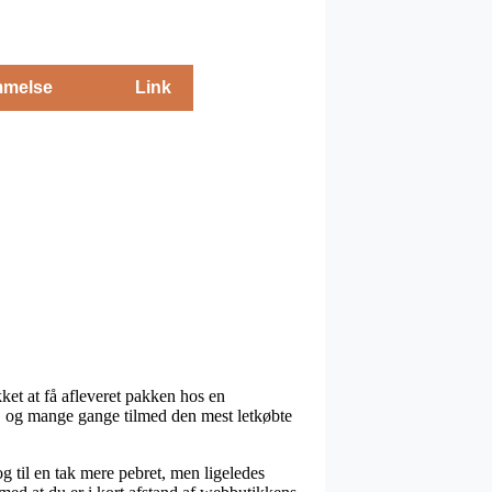
melse
Link
kket at få afleveret pakken hos en
t, og mange gange tilmed den mest letkøbte
og til en tak mere pebret, men ligeledes