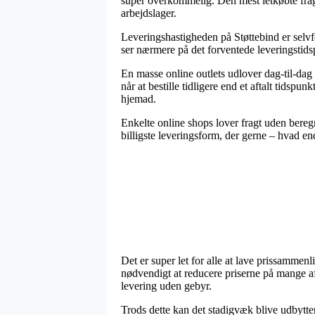
super overkommelig. Den mest letkøbte fragt
arbejdslager.
Leveringshastigheden på Støttebind er selvfø
ser nærmere på det forventede leveringstid
En masse online outlets udlover dag-til-dag
når at bestille tidligere end et aftalt tidspu
hjemad.
Enkelte online shops lover fragt uden bere
billigste leveringsform, der gerne – hvad e
Det er super let for alle at lave prissammenl
nødvendigt at reducere priserne på mange a
levering uden gebyr.
Trods dette kan det stadigvæk blive udbytteri