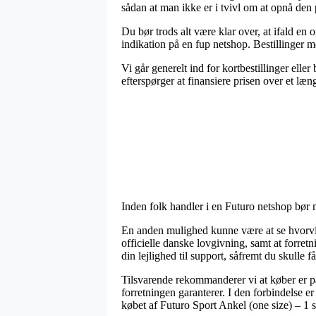
sådan at man ikke er i tvivl om at opnå den pr
Du bør trods alt være klar over, at ifald e
indikation på en fup netshop. Bestillinger m
Vi går generelt ind for kortbestillinger ell
efterspørger at finansiere prisen over et læn
Inden folk handler i en Futuro netshop bør m
En anden mulighed kunne være at se hvorvid
officielle danske lovgivning, samt at forre
din lejlighed til support, såfremt du skulle 
Tilsvarende rekommanderer vi at køber er på
forretningen garanterer. I den forbindelse er
købet af Futuro Sport Ankel (one size) – 1 s