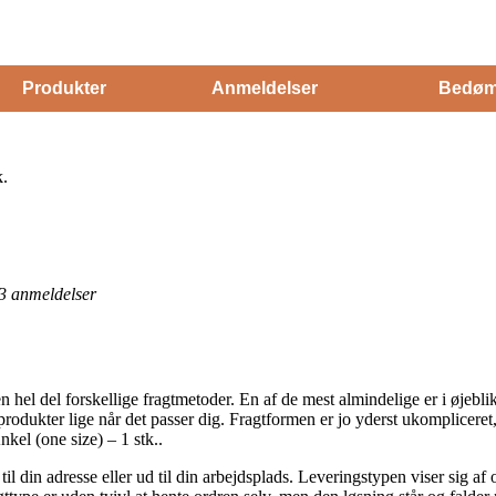
Produkter
Anmeldelser
Bedøm
k.
3
anmeldelser
 hel del forskellige fragtmetoder. En af de mest almindelige er i øjebli
produkter lige når det passer dig. Fragtformen er jo yderst ukomplicere
kel (one size) – 1 stk..
l din adresse eller ud til din arbejdsplads. Leveringstypen viser sig af 