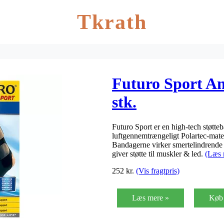
Tkrath
Futuro Sport Ank
stk.
Futuro Sport er en high-tech støtteb
luftgennemtrængeligt Polartec-mate
Bandagerne virker smertelindrende 
giver støtte til muskler & led.
(Læs 
252
kr.
(Vis fragtpris)
Læs mere »
Køb 