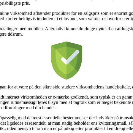
isbilligste pris.
n online virksomhed afhænder produkter for en salgspris som er enormt 
ed kort er heldigvis inkluderet i et lovbud, som værner os overfor uærli
er betalinger med mobilen. Alternativt kunne du drage nytte af en afdrags
gere tidsrum.
an for at være på den sikre side studere virksomhedens handelsaftale, de
t internet virksomheden er e-mærke godkendt, som typisk er en garanti 
tningen rutinemæssigt føres tilsyn med af fagfolk som er meget bekendt
få udfordringer med din handel.
passelig med de mest essentielle bestemmelser der indvirker på transak
 det ligeledes essesentielt, at man stadig beholder ens kvitteringsmail, s
tk., uden hensyn til om man er på udkig efter produkter til en dreng elle