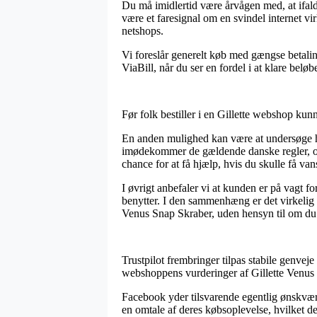
Du må imidlertid være årvågen med, at ifald 
være et faresignal om en svindel internet v
netshops.
Vi foreslår generelt køb med gængse betalin
ViaBill, når du ser en fordel i at klare beløbe
Før folk bestiller i en Gillette webshop kun
En anden mulighed kan være at undersøge hvo
imødekommer de gældende danske regler, og 
chance for at få hjælp, hvis du skulle få va
I øvrigt anbefaler vi at kunden er på vagt f
benytter. I den sammenhæng er det virkelig e
Venus Snap Skraber, uden hensyn til om du s
Trustpilot frembringer tilpas stabile genveje 
webshoppens vurderinger af Gillette Venus S
Facebook yder tilsvarende egentlig ønskvær
en omtale af deres købsoplevelse, hvilket de