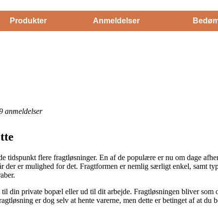
Produkter
Anmeldelser
Bedøm
9
anmeldelser
tte
 tidspunkt flere fragtløsninger. En af de populære er nu om dage afhent
 når der er mulighed for det. Fragtformen er nemlig særligt enkel, samt t
aber.
 til din private bopæl eller ud til dit arbejde. Fragtløsningen bliver so
ragtløsning er dog selv at hente varerne, men dette er betinget af at du 