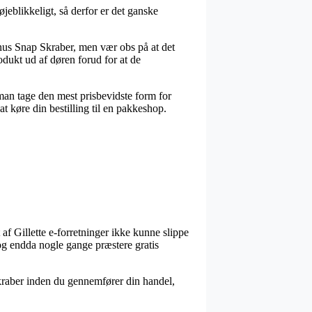
jeblikkeligt, så derfor er det ganske
enus Snap Skraber, men vær obs på at det
odukt ud af døren forud for at de
 man tage den mest prisbevidste form for
t køre din bestilling til en pakkeshop.
t af Gillette e-forretninger ikke kunne slippe
 og endda nogle gange præstere gratis
 Skraber inden du gennemfører din handel,