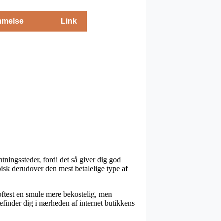
melse
Link
ningssteder, fordi det så giver dig god
ypisk derudover den mest betalelige type af
m oftest en smule mere bekostelig, men
befinder dig i nærheden af internet butikkens