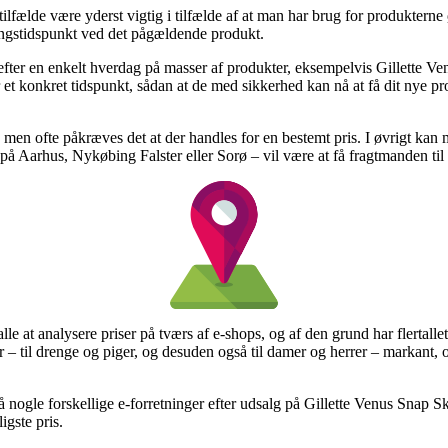
ilfælde være yderst vigtig i tilfælde af at man har brug for produkterne ø
ringstidspunkt ved det pågældende produkt.
efter en enkelt hverdag på masser af produkter, eksempelvis Gillette V
r et konkret tidspunkt, sådan at de med sikkerhed kan nå at få dit nye pr
, men ofte påkræves det at der handles for en bestemt pris. I øvrigt kan
 på Aarhus, Nykøbing Falster eller Sorø – vil være at få fragtmanden til a
alle at analysere priser på tværs af e-shops, og af den grund har flertalle
r – til drenge og piger, og desuden også til damer og herrer – markant,
gå nogle forskellige e-forretninger efter udsalg på Gillette Venus Snap
igste pris.