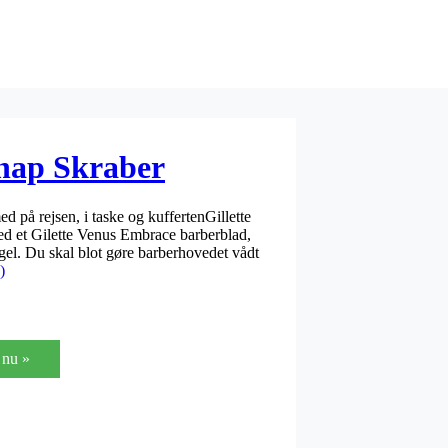
Snap Skraber
ed på rejsen, i taske og kuffertenGillette
med et Gilette Venus Embrace barberblad,
gel. Du skal blot gøre barberhovedet vådt
)
nu »