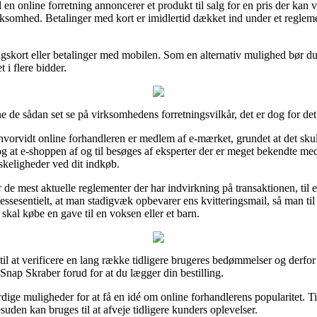
en online forretning annoncerer et produkt til salg for en pris der kan 
irksomhed. Betalinger med kort er imidlertid dækket ind under et regl
gskort eller betalinger med mobilen. Som en alternativ mulighed bør du 
t i flere bidder.
ne de sådan set se på virksomhedens forretningsvilkår, det er dog for det
rvidt online forhandleren er medlem af e-mærket, grundet at det skulle
at e-shoppen af og til besøges af eksperter der er meget bekendte me
nskeligheder ved dit indkøb.
or de mest aktuelle reglementer der har indvirkning på transaktionen, til
ssesentielt, at man stadigvæk opbevarer ens kvitteringsmail, så man til 
kal købe en gave til en voksen eller et barn.
til at verificere en lang række tidligere brugeres bedømmelser og derfor s
nap Skraber forud for at du lægger din bestilling.
dige muligheder for at få en idé om online forhandlerens popularitet. 
suden kan bruges til at afveje tidligere kunders oplevelser.