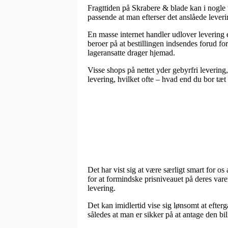
Fragttiden på Skrabere & blade kan i nogle t
passende at man efterser det anslåede leve
En masse internet handler udlover levering 
beroer på at bestillingen indsendes forud fo
lageransatte drager hjemad.
Visse shops på nettet yder gebyrfri levering
levering, hvilket ofte – hvad end du bor tæt
Det har vist sig at være særligt smart for os 
for at formindske prisniveauet på deres vare
levering.
Det kan imidlertid vise sig lønsomt at efter
således at man er sikker på at antage den bill