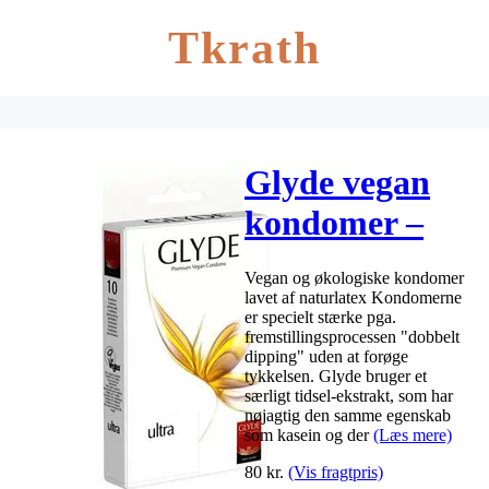
Tkrath
Glyde vegan
kondomer –
naturgummi –
Vegan og økologiske kondomer
ultra
lavet af naturlatex Kondomerne
er specielt stærke pga.
fremstillingsprocessen "dobbelt
dipping" uden at forøge
tykkelsen. Glyde bruger et
særligt tidsel-ekstrakt, som har
nøjagtig den samme egenskab
som kasein og der
(Læs mere)
80
kr.
(Vis fragtpris)