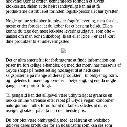
nødvendiggør at ordren gennemføres forinden et givent
klokkeslæt, sådan at de højst sandsynligt kan nå at få
produkterne distribueret forinden logistikpersonalet har fyraften.
Nogle online selskaber frembyder fragtfri levering, men for det
meste er det forudsat at du køber for et bestemt beløb. Ellers
kunne du tage den mest letkøbte leveringsudgave, som ofte –
uanset om man bor i Silkeborg, Ikast eller Ribe – er at få kørt
dine produkter til et udleveringssted.
Det er ultra smertefrit for forbrugerne at finde information om
priser fra forskellige e-handler, og med det motiv har massevis af
Glyde shops på nettet set sig nødsaget til at nedskære
salgspriserne på mange af deres produkter – til babyer og børn,
og ligeledes til mænd og kvinder – betydeligt, og endda nogle
gange sikre portofri fragt.
Til gengæld kan det alligevel være udbytterigt at granske en
række online varehuse efter rabat på Glyde vegan kondomer –
naturgummi – ultra forud for at du køber, således at du er
usvigeligt sikker på at få fat i den bedste pris.
Du bør blot være omhyggelig med, at såfremt en webshop
udlover deres produkter for en udsalgspris som kan ses som