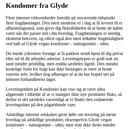
Kondomer fra Glyde
Flere internet virksomheder foreslår på nuværende tidspunkt
flere fragtløsninger. Den mest moderne er i dag at få leveret til et
afhentningssted, som giver dig fleksibiliteten til at hente de købte
varer når det passer ind i din hverdag. Fragtløsningen er nemlig
ekstremt bekvem, og oftest også den mest letkøbte fragtmulighed
ved køb af Glyde vegan kondomer – naturgummi – ultra.
Du burde ydermere forsøge at få pakken sendt hjem til dig privat
eller ud til dit arbejdes adresse. Leveringstypen er godt nok en
tand mindre prisbillig, men endda særdeles ligetil. Den mindst
kostelige form for fragt kan ikke benægtes at være at hente
varerne selv, hvilket dog afhænger af at du har bopæl tæt på
internet forhandlerens lager.
Leveringstiden på Kondomer kan vise sig at være ultra
afgørende i tilfælde af at vi mangler dine nye produkter fluks, så
derfor er det særdeles væsentligt at vi finder den estimerede
leveringsdato på den pågældende vare.
Adskillige internet selskaber giver løfte om levering på næste
hverdag på adskillige produkter, eksempelvis Glyde vegan
kondomer – naturgummi – ultra, men som ikke desto mindre