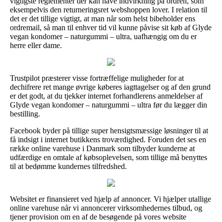
vigtigste reglementer der kan have indvirkning på ordren, som
eksempelvis den returneringsret webshoppen lover. I relation til
det er det tillige vigtigt, at man når som helst bibeholder ens
ordremail, så man til enhver tid vil kunne påvise sit køb af Glyde
vegan kondomer – naturgummi – ultra, uafhængig om du er
herre eller dame.
Trustpilot præsterer visse fortræffelige muligheder for at
dechifrere ret mange øvrige køberes iagttagelser og af den grund
er det godt, at du tjekker internet forhandlerens anmeldelser af
Glyde vegan kondomer – naturgummi – ultra før du lægger din
bestilling.
Facebook byder på tillige super hensigtsmæssige løsninger til at
få indsigt i internet butikkens troværdighed. Foruden det ses en
række online varehuse i Danmark som tilbyder kunderne at
udfærdige en omtale af købsoplevelsen, som tillige må benyttes
til at bedømme kundernes tilfredshed.
Websitet er finansieret ved hjælp af annoncer. Vi hjælper utallige
online varehuse når vi annoncerer virksomhedernes tilbud, og
tjener provision om en af de besøgende på vores website