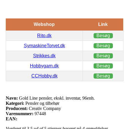
Webshop
Link
Rito.dk
Besøg
SymaskineTorvet.dk
Besøg
Strikkes.dk
Besøg
Hobbygarn.dk
Besøg
CCHobby.dk
Besøg
Navn:
Gold Line pensler, ekskl. inventar, 96enh.
Kategori:
Pensler og tilbehør
Producent:
Creativ Company
Varenummer:
97448
EAN:
Vurderet til
3.5
ud af 5 stjerner baseret på
4
anmeldelser