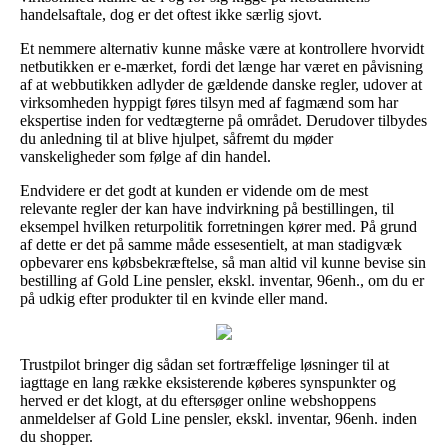
handelsaftale, dog er det oftest ikke særlig sjovt.
Et nemmere alternativ kunne måske være at kontrollere hvorvidt
netbutikken er e-mærket, fordi det længe har været en påvisning
af at webbutikken adlyder de gældende danske regler, udover at
virksomheden hyppigt føres tilsyn med af fagmænd som har
ekspertise inden for vedtægterne på området. Derudover tilbydes
du anledning til at blive hjulpet, såfremt du møder
vanskeligheder som følge af din handel.
Endvidere er det godt at kunden er vidende om de mest
relevante regler der kan have indvirkning på bestillingen, til
eksempel hvilken returpolitik forretningen kører med. På grund
af dette er det på samme måde essesentielt, at man stadigvæk
opbevarer ens købsbekræftelse, så man altid vil kunne bevise sin
bestilling af Gold Line pensler, ekskl. inventar, 96enh., om du er
på udkig efter produkter til en kvinde eller mand.
Trustpilot bringer dig sådan set fortræffelige løsninger til at
iagttage en lang række eksisterende køberes synspunkter og
herved er det klogt, at du eftersøger online webshoppens
anmeldelser af Gold Line pensler, ekskl. inventar, 96enh. inden
du shopper.