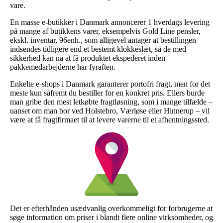
vare.
En masse e-butikker i Danmark annoncerer 1 hverdags levering
på mange af butikkens varer, eksempelvis Gold Line pensler,
ekskl. inventar, 96enh., som alligevel antager at bestillingen
indsendes tidligere end et bestemt klokkeslæt, så de med
sikkerhed kan nå at få produktet ekspederet inden
pakkemedarbejderne har fyraften.
Enkelte e-shops i Danmark garanterer portofri fragt, men for det
meste kun såfremt du bestiller for en konkret pris. Ellers burde
man gribe den mest letkøbte fragtløsning, som i mange tilfælde –
uanset om man bor ved Holstebro, Værløse eller Hinnerup – vil
være at få fragtfirmaet til at levere varerne til et afhentningssted.
Det er efterhånden usædvanlig overkommeligt for forbrugerne at
søge information om priser i blandt flere online virksomheder, og