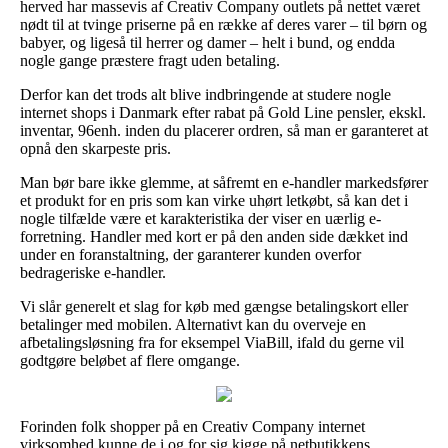
herved har massevis af Creativ Company outlets på nettet været
nødt til at tvinge priserne på en række af deres varer – til børn og
babyer, og ligeså til herrer og damer – helt i bund, og endda
nogle gange præstere fragt uden betaling.
Derfor kan det trods alt blive indbringende at studere nogle
internet shops i Danmark efter rabat på Gold Line pensler, ekskl.
inventar, 96enh. inden du placerer ordren, så man er garanteret at
opnå den skarpeste pris.
Man bør bare ikke glemme, at såfremt en e-handler markedsfører
et produkt for en pris som kan virke uhørt letkøbt, så kan det i
nogle tilfælde være et karakteristika der viser en uærlig e-
forretning. Handler med kort er på den anden side dækket ind
under en foranstaltning, der garanterer kunden overfor
bedrageriske e-handler.
Vi slår generelt et slag for køb med gængse betalingskort eller
betalinger med mobilen. Alternativt kan du overveje en
afbetalingsløsning fra for eksempel ViaBill, ifald du gerne vil
godtgøre beløbet af flere omgange.
Forinden folk shopper på en Creativ Company internet
virksomhed kunne de i og for sig kigge på netbutikkens