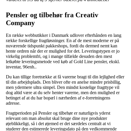
Pensler og tilbehør fra Creativ
Company
En række webbutikker i Danmark udlover efterhånden en lang
række forskellige fragtløsninger. En af de mest moderne er på
nuværende tidspunkt pakkeshops, fordi du dermed nemt kan
hente ordren når der er mulighed for det. Leveringstypen er jo
virkelig problemfri, og i mange tilfælde desuden den mest
letkøbte leveringsmetode ved køb af Gold Line pensler, ekskl.
inventar, 96enh..
Du kan tillige foretrække at få varerne bragt til din lejlighed eller
til din arbejdsplads. Den bliver ofte en anelse mindre prisbillig,
men ydermere ultra simpel. Den mindst kostelige fragttype vil
dog altid være at du selv henter varerne, men den mulighed er
betinget af at du har bopæl i nærheden af e-forretningens
adresse.
Fragtperioden på Pensler og tilbehør er naturligvis yderst
relevant om man absolut skal bruge dine nye produkter
øjeblikkeligt, så i det øjemed er det særdeles centralt at vi
studerer den estimerede leveringsdato på den vedkommende