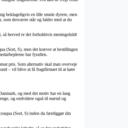
 sig beklageligvis en lille smule dyrere, men
en, som desværre står og falder med at du
d, så herved er det forholdsvis meningsfuldt
a (Sort, S), men det kræver at bestillingen
kmedarbejderne har fyraften.
stsat pris. Som alternativ skal man overveje
d – vil blive at få fragtfirmaet til at køre
r i Danmark, og med det motiv har en lang
drenge, og endvidere også til mænd og
aceaqua (Sort, S) inden du færdiggør din