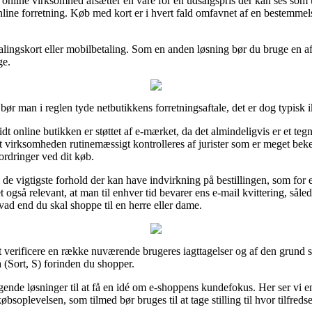
 online virksomhed afsætter en vare for en udsalgspris der kan ses som 
online forretning. Køb med kort er i hvert fald omfavnet af en bestemmel
alingskort eller mobilbetaling. Som en anden løsning bør du bruge en a
ge.
 bør man i reglen tyde netbutikkens forretningsaftale, det er dog typisk 
idt online butikken er støttet af e-mærket, da det almindeligvis er et 
rnet virksomheden rutinemæssigt kontrolleres af jurister som er meget b
fordringer ved dit køb.
 i de vigtigste forhold der kan have indvirkning på bestillingen, som for
et også relevant, at man til enhver tid bevarer ens e-mail kvittering, sål
ad end du skal shoppe til en herre eller dame.
l at verificere en række nuværende brugeres iagttagelser og af den grund sl
 (Sort, S) forinden du shopper.
gende løsninger til at få en idé om e-shoppens kundefokus. Her ser vi 
øbsoplevelsen, som tilmed bør bruges til at tage stilling til hvor tilfreds