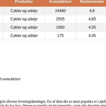
Produkter
Anmeldelser
Bedømmelse
Cykler og udstyr
24460
4,8
Cykler og udstyr
2505
4,65
Cykler og udstyr
1560
4,55
Cykler og udstyr
175
4,05
9
anmeldelser
igvis diverse leveringsløsninger. En af dem der er mest populær er i øjeb
år du har lyst. Denne er nemlig ret let gængelig, samt ofte desuden den