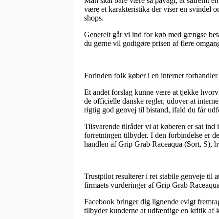
Man skal bare være så påvagt, at såfremt en
være et karakteristika der viser en svindel 
shops.
Generelt går vi ind for køb med gængse bet
du gerne vil godtgøre prisen af flere omgan
Forinden folk køber i en internet forhandler
Et andet forslag kunne være at tjekke hvorv
de officielle danske regler, udover at inte
rigtig god genvej til bistand, ifald du får ud
Tilsvarende tilråder vi at køberen er sat ind
forretningen tilbyder. I den forbindelse er d
handlen af Grip Grab Raceaqua (Sort, S), hv
Trustpilot resulterer i ret stabile genveje ti
firmaets vurderinger af Grip Grab Raceaqua
Facebook bringer dig lignende evigt fremra
tilbyder kunderne at udfærdige en kritik af k