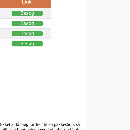
Link
Besøg
Besøg
Besøg
Besøg
likket at få bragt ordren til en pakkeshop, så
 billigste fragtmetode ved køb af Grip Grab