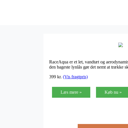
RaceAqua er et let, vandtæt og aerodynamis
den bageste lynlås gør det nemt at trække s
399
kr.
(Vis fragtpris)
Læs mere »
Køb nu »