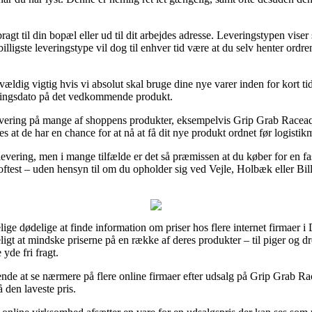
agt til din bopæl eller ud til dit arbejdes adresse. Leveringstypen viser
illigste leveringstype vil dog til enhver tid være at du selv henter ordr
vældig vigtig hvis vi absolut skal bruge dine nye varer inden for kort ti
ringsdato på det vedkommende produkt.
levering på mange af shoppens produkter, eksempelvis Grip Grab Raceaqu
es at de har en chance for at nå at få dit nye produkt ordnet før logisti
levering, men i mange tilfælde er det så præmissen at du køber for en fa
 oftest – uden hensyn til om du opholder sig ved Vejle, Holbæk eller Billun
ndelige dødelige at finde information om priser hos flere internet firmae
ligt at mindske priserne på en række af deres produkter – til piger og 
yde fri fragt.
ende at se nærmere på flere online firmaer efter udsalg på Grip Grab R
 den laveste pris.