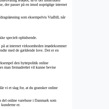
usædvanlig letkøbt, så er det undertiden
se, der passer på en imod uoprigtige internet
fdragsløsning som eksempelvis ViaBill, når
ikke specielt ophidsende.
tegn på at internet virksomheden imødekommer
ekendte med de gældende love. Det er en
 eksempel den byttepolitik online
edes man fremadrettet vil kunne bevise
år vi et slag for, at du gransker online
en del online varehuse i Danmark som
e kunderne er.