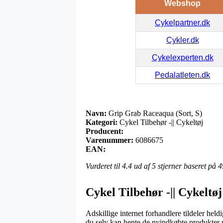
Webshop
Cykelpartner.dk
Cykler.dk
Cykelexperten.dk
Pedalatleten.dk
Navn:
Grip Grab Raceaqua (Sort, S)
Kategori:
Cykel Tilbehør -|| Cykeltøj
Producent:
Varenummer:
6086675
EAN:
Vurderet til
4.4
ud af 5 stjerner baseret på
4
Cykel Tilbehør -|| Cykeltøj
Adskillige internet forhandlere tildeler held
du selv kan hente de nyindkøbte produkter n