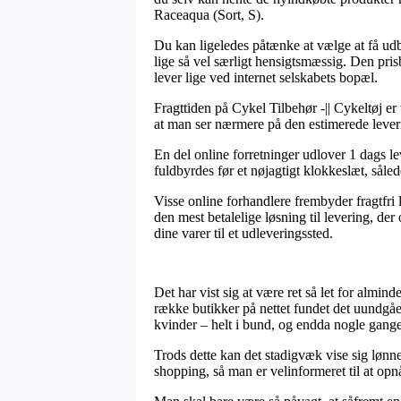
Raceaqua (Sort, S).
Du kan ligeledes påtænke at vælge at få udbr
lige så vel særligt hensigtsmæssig. Den prisb
lever lige ved internet selskabets bopæl.
Fragttiden på Cykel Tilbehør -|| Cykeltøj er 
at man ser nærmere på den estimerede leve
En del online forretninger udlover 1 dags 
fuldbyrdes før et nøjagtigt klokkeslæt, såled
Visse online forhandlere frembyder fragtfri 
den mest betalelige løsning til levering, der
dine varer til et udleveringssted.
Det har vist sig at være ret så let for almi
række butikker på nettet fundet det uundgåe
kvinder – helt i bund, og endda nogle gange 
Trods dette kan det stadigvæk vise sig lønn
shopping, så man er velinformeret til at opnå