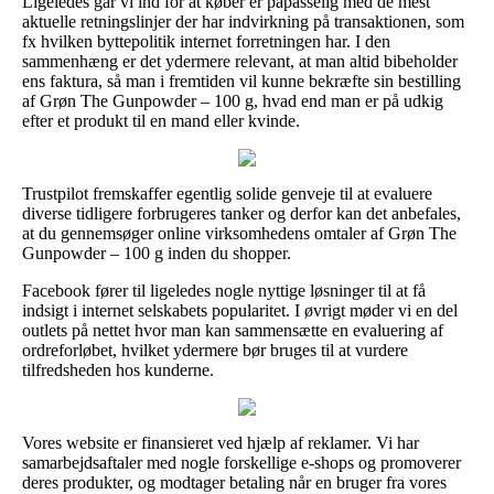
Ligeledes går vi ind for at køber er påpasselig med de mest
aktuelle retningslinjer der har indvirkning på transaktionen, som
fx hvilken byttepolitik internet forretningen har. I den
sammenhæng er det ydermere relevant, at man altid bibeholder
ens faktura, så man i fremtiden vil kunne bekræfte sin bestilling
af Grøn The Gunpowder – 100 g, hvad end man er på udkig
efter et produkt til en mand eller kvinde.
Trustpilot fremskaffer egentlig solide genveje til at evaluere
diverse tidligere forbrugeres tanker og derfor kan det anbefales,
at du gennemsøger online virksomhedens omtaler af Grøn The
Gunpowder – 100 g inden du shopper.
Facebook fører til ligeledes nogle nyttige løsninger til at få
indsigt i internet selskabets popularitet. I øvrigt møder vi en del
outlets på nettet hvor man kan sammensætte en evaluering af
ordreforløbet, hvilket ydermere bør bruges til at vurdere
tilfredsheden hos kunderne.
Vores website er finansieret ved hjælp af reklamer. Vi har
samarbejdsaftaler med nogle forskellige e-shops og promoverer
deres produkter, og modtager betaling når en bruger fra vores