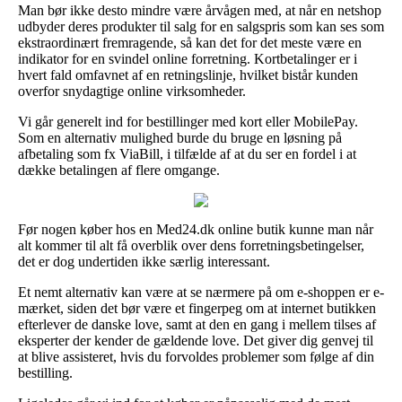
Man bør ikke desto mindre være årvågen med, at når en netshop
udbyder deres produkter til salg for en salgspris som kan ses som
ekstraordinært fremragende, så kan det for det meste være en
indikator for en svindel online forretning. Kortbetalinger er i
hvert fald omfavnet af en retningslinje, hvilket bistår kunden
overfor snydagtige online virksomheder.
Vi går generelt ind for bestillinger med kort eller MobilePay.
Som en alternativ mulighed burde du bruge en løsning på
afbetaling som fx ViaBill, i tilfælde af at du ser en fordel i at
dække betalingen af flere omgange.
Før nogen køber hos en Med24.dk online butik kunne man når
alt kommer til alt få overblik over dens forretningsbetingelser,
det er dog undertiden ikke særlig interessant.
Et nemt alternativ kan være at se nærmere på om e-shoppen er e-
mærket, siden det bør være et fingerpeg om at internet butikken
efterlever de danske love, samt at den en gang i mellem tilses af
eksperter der kender de gældende love. Det giver dig genvej til
at blive assisteret, hvis du forvoldes problemer som følge af din
bestilling.