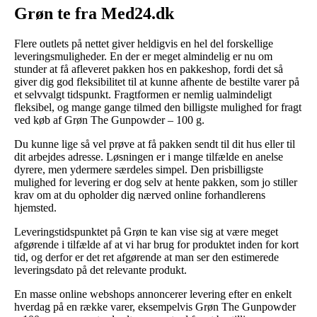
Grøn te fra Med24.dk
Flere outlets på nettet giver heldigvis en hel del forskellige
leveringsmuligheder. En der er meget almindelig er nu om
stunder at få afleveret pakken hos en pakkeshop, fordi det så
giver dig god fleksibilitet til at kunne afhente de bestilte varer på
et selvvalgt tidspunkt. Fragtformen er nemlig ualmindeligt
fleksibel, og mange gange tilmed den billigste mulighed for fragt
ved køb af Grøn The Gunpowder – 100 g.
Du kunne lige så vel prøve at få pakken sendt til dit hus eller til
dit arbejdes adresse. Løsningen er i mange tilfælde en anelse
dyrere, men ydermere særdeles simpel. Den prisbilligste
mulighed for levering er dog selv at hente pakken, som jo stiller
krav om at du opholder dig nærved online forhandlerens
hjemsted.
Leveringstidspunktet på Grøn te kan vise sig at være meget
afgørende i tilfælde af at vi har brug for produktet inden for kort
tid, og derfor er det ret afgørende at man ser den estimerede
leveringsdato på det relevante produkt.
En masse online webshops annoncerer levering efter en enkelt
hverdag på en række varer, eksempelvis Grøn The Gunpowder