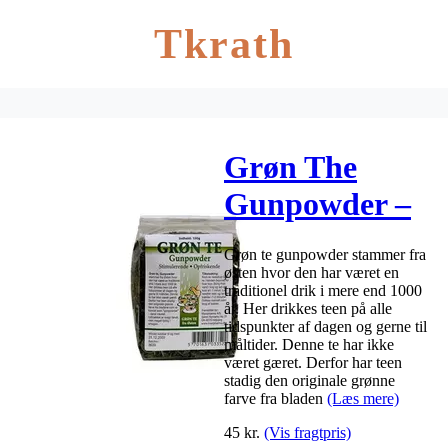
Tkrath
Grøn The
Gunpowder –
100 g
Grøn te gunpowder stammer fra
østen hvor den har været en
traditionel drik i mere end 1000
år. Her drikkes teen på alle
tidspunkter af dagen og gerne til
måltider. Denne te har ikke
været gæret. Derfor har teen
stadig den originale grønne
farve fra bladen
(Læs mere)
45
kr.
(Vis fragtpris)