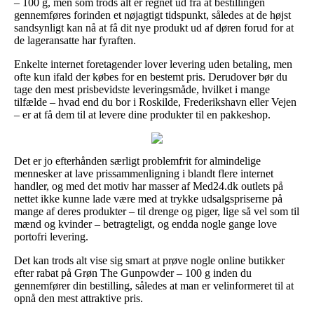
– 100 g, men som trods alt er regnet ud fra at bestillingen
gennemføres forinden et nøjagtigt tidspunkt, således at de højst
sandsynligt kan nå at få dit nye produkt ud af døren forud for at
de lageransatte har fyraften.
Enkelte internet foretagender lover levering uden betaling, men
ofte kun ifald der købes for en bestemt pris. Derudover bør du
tage den mest prisbevidste leveringsmåde, hvilket i mange
tilfælde – hvad end du bor i Roskilde, Frederikshavn eller Vejen
– er at få dem til at levere dine produkter til en pakkeshop.
Det er jo efterhånden særligt problemfrit for almindelige
mennesker at lave prissammenligning i blandt flere internet
handler, og med det motiv har masser af Med24.dk outlets på
nettet ikke kunne lade være med at trykke udsalgspriserne på
mange af deres produkter – til drenge og piger, lige så vel som til
mænd og kvinder – betragteligt, og endda nogle gange love
portofri levering.
Det kan trods alt vise sig smart at prøve nogle online butikker
efter rabat på Grøn The Gunpowder – 100 g inden du
gennemfører din bestilling, således at man er velinformeret til at
opnå den mest attraktive pris.