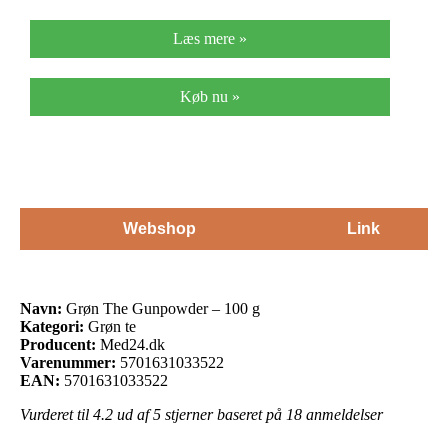
Læs mere »
Køb nu »
Webshop
Link
Navn:
Grøn The Gunpowder – 100 g
Kategori:
Grøn te
Producent:
Med24.dk
Varenummer:
5701631033522
EAN:
5701631033522
Vurderet til
4.2
ud af 5 stjerner baseret på
18
anmeldelser