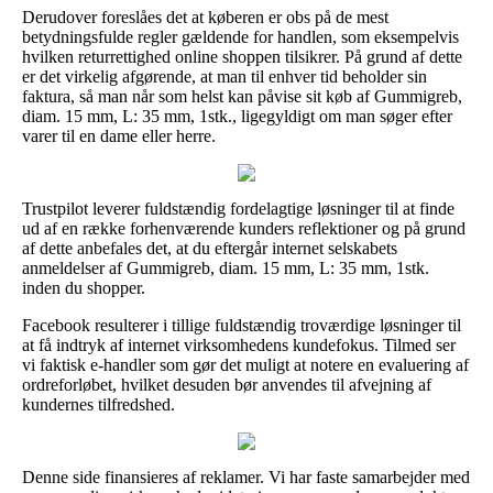
Derudover foreslåes det at køberen er obs på de mest
betydningsfulde regler gældende for handlen, som eksempelvis
hvilken returrettighed online shoppen tilsikrer. På grund af dette
er det virkelig afgørende, at man til enhver tid beholder sin
faktura, så man når som helst kan påvise sit køb af Gummigreb,
diam. 15 mm, L: 35 mm, 1stk., ligegyldigt om man søger efter
varer til en dame eller herre.
Trustpilot leverer fuldstændig fordelagtige løsninger til at finde
ud af en række forhenværende kunders reflektioner og på grund
af dette anbefales det, at du eftergår internet selskabets
anmeldelser af Gummigreb, diam. 15 mm, L: 35 mm, 1stk.
inden du shopper.
Facebook resulterer i tillige fuldstændig troværdige løsninger til
at få indtryk af internet virksomhedens kundefokus. Tilmed ser
vi faktisk e-handler som gør det muligt at notere en evaluering af
ordreforløbet, hvilket desuden bør anvendes til afvejning af
kundernes tilfredshed.
Denne side finansieres af reklamer. Vi har faste samarbejder med