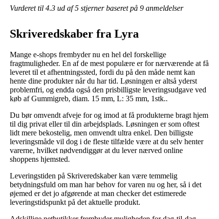
Vurderet til
4.3
ud af 5 stjerner baseret på
9
anmeldelser
Skriveredskaber fra Lyra
Mange e-shops frembyder nu en hel del forskellige
fragtmuligheder. En af de mest populære er for nærværende at få
leveret til et afhentningssted, fordi du på den måde nemt kan
hente dine produkter når du har tid. Løsningen er altså yderst
problemfri, og endda også den prisbilligste leveringsudgave ved
køb af Gummigreb, diam. 15 mm, L: 35 mm, 1stk..
Du bør omvendt afveje for og imod at få produkterne bragt hjem
til dig privat eller til din arbejdsplads. Løsningen er som oftest
lidt mere bekostelig, men omvendt ultra enkel. Den billigste
leveringsmåde vil dog i de fleste tilfælde være at du selv henter
varerne, hvilket nødvendiggør at du lever nærved online
shoppens hjemsted.
Leveringstiden på Skriveredskaber kan være temmelig
betydningsfuld om man har behov for varen nu og her, så i det
øjemed er det jo afgørende at man checker det estimerede
leveringstidspunkt på det aktuelle produkt.
Adskillige netbutikker frembyder muligheden for dag-til-dag