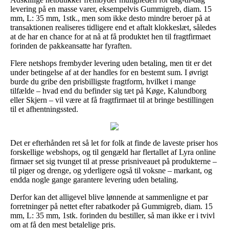
levering på en masse varer, eksempelvis Gummigreb, diam. 15
mm, L: 35 mm, 1stk., men som ikke desto mindre beroer på at
transaktionen realiseres tidligere end et aftalt klokkeslæt, således
at de har en chance for at nå at få produktet hen til fragtfirmaet
forinden de pakkeansatte har fyraften.
Flere netshops frembyder levering uden betaling, men tit er det
under betingelse af at der handles for en bestemt sum. I øvrigt
burde du gribe den prisbilligste fragtform, hvilket i mange
tilfælde – hvad end du befinder sig tæt på Køge, Kalundborg
eller Skjern – vil være at få fragtfirmaet til at bringe bestillingen
til et afhentningssted.
Det er efterhånden ret så let for folk at finde de laveste priser hos
forskellige webshops, og til gengæld har flertallet af Lyra online
firmaer set sig tvunget til at presse prisniveauet på produkterne –
til piger og drenge, og yderligere også til voksne – markant, og
endda nogle gange garantere levering uden betaling.
Derfor kan det alligevel blive lønnende at sammenligne et par
forretninger på nettet efter rabatkoder på Gummigreb, diam. 15
mm, L: 35 mm, 1stk. forinden du bestiller, så man ikke er i tvivl
om at få den mest betalelige pris.