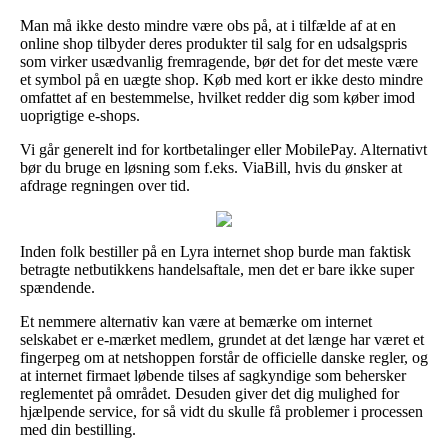
Man må ikke desto mindre være obs på, at i tilfælde af at en
online shop tilbyder deres produkter til salg for en udsalgspris
som virker usædvanlig fremragende, bør det for det meste være
et symbol på en uægte shop. Køb med kort er ikke desto mindre
omfattet af en bestemmelse, hvilket redder dig som køber imod
uoprigtige e-shops.
Vi går generelt ind for kortbetalinger eller MobilePay. Alternativt
bør du bruge en løsning som f.eks. ViaBill, hvis du ønsker at
afdrage regningen over tid.
Inden folk bestiller på en Lyra internet shop burde man faktisk
betragte netbutikkens handelsaftale, men det er bare ikke super
spændende.
Et nemmere alternativ kan være at bemærke om internet
selskabet er e-mærket medlem, grundet at det længe har været et
fingerpeg om at netshoppen forstår de officielle danske regler, og
at internet firmaet løbende tilses af sagkyndige som behersker
reglementet på området. Desuden giver det dig mulighed for
hjælpende service, for så vidt du skulle få problemer i processen
med din bestilling.