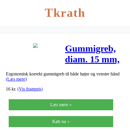
Tkrath
Gummigreb,
diam. 15 mm,
L: 35 mm,
Ergonomisk korrekt gummigreb til både højre og venstre hånd
1stk.
(Læs mere)
16
kr.
(Vis fragtpris)
Læs mere »
Køb nu »