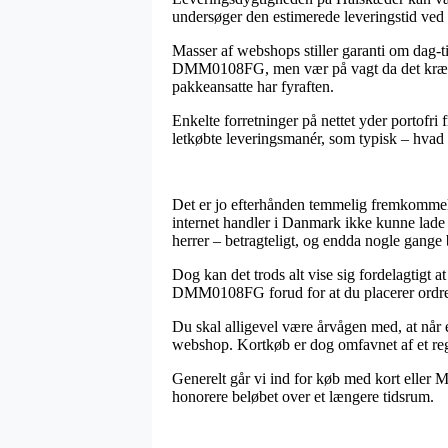
undersøger den estimerede leveringstid ved 
Masser af webshops stiller garanti om dag
DMM0108FG, men vær på vagt da det kræver at
pakkeansatte har fyraften.
Enkelte forretninger på nettet yder portofri
letkøbte leveringsmanér, som typisk – hvad 
Det er jo efterhånden temmelig fremkommeli
internet handler i Danmark ikke kunne lade 
herrer – betragteligt, og endda nogle gange
Dog kan det trods alt vise sig fordelagtigt
DMM0108FG forud for at du placerer ordren, 
Du skal alligevel være årvågen med, at når e
webshop. Kortkøb er dog omfavnet af et regu
Generelt går vi ind for køb med kort eller M
honorere beløbet over et længere tidsrum.