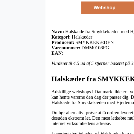
Webshop
Navn:
Halskæde fra Smykkekæden med 
Kategori:
Halskæder
Producent:
SMYKKEKÆDEN
Varenummer:
DMM0108FG
EAN:
Vurderet til
4.5
ud af 5 stjerner baseret på
3
Halskæder fra SMYKK
Adskillige webshops i Danmark tildeler i vo
kan hente varerne den dag der passer dig. D
Halskæde fra Smykkekæden med Hjerte
Du bør alternativt prøve at få ordren leveret
desuden ekstremt let. Den mest letkøbte muli
internet virksomhedens adresse.
Leveringsdygtigheden på Halskæder kan være