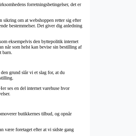
rksomhedens forretningsbetingelser, det er
n sikring om at webshoppen retter sig efter
dende bestemmelser. Det giver dig anledning
 som eksempelvis den byttepolitik internet
n når som helst kan bevise sin bestilling af
 barn.
en grund slår vi et slag for, at du
illing.
 Her ses en del internet varehuse hvor
elser.
romoverer butikkernes tilbud, og opnår
n være foretaget efter at vi sidste gang