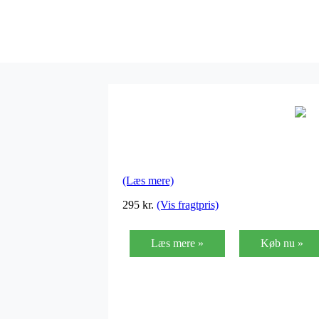
(Læs mere)
295
kr.
(Vis fragtpris)
Læs mere »
Køb nu »