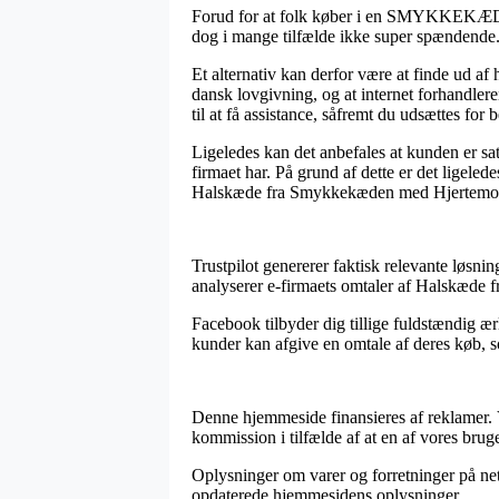
Forud for at folk køber i en SMYKKEKÆDEN o
dog i mange tilfælde ikke super spændende
Et alternativ kan derfor være at finde ud af
dansk lovgivning, og at internet forhandler
til at få assistance, såfremt du udsættes for
Ligeledes kan det anbefales at kunden er sat
firmaet har. På grund af dette er det ligele
Halskæde fra Smykkekæden med Hjertemotiv
Trustpilot genererer faktisk relevante løsnin
analyserer e-firmaets omtaler af Halskæd
Facebook tilbyder dig tillige fuldstændig ær
kunder kan afgive en omtale af deres køb, 
Denne hjemmeside finansieres af reklamer. V
kommission i tilfælde af at en af vores brug
Oplysninger om varer og forretninger på nett
opdaterede hjemmesidens oplysninger.