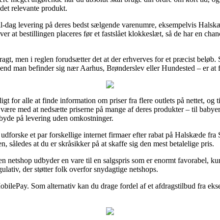
det relevante produkt.
-til-dag levering på deres bedst sælgende varenumre, eksempelvis Ha
 bestillingen placeres før et fastslået klokkeslæt, så de har en chance
 fragt, men i reglen forudsætter det at der erhverves for et præcist beløb
end man befinder sig nær Aarhus, Brønderslev eller Hundested – er at få
gt for alle at finde information om priser fra flere outlets på nette
være med at nedsætte priserne på mange af deres produkter – til babyer
 byde på levering uden omkostninger.
 at udforske et par forskellige internet firmaer efter rabat på Halskæde
således at du er skråsikker på at skaffe sig den mest betalelige pris.
n netshop udbyder en vare til en salgspris som er enormt favorabel, kun
lativ, der støtter folk overfor snydagtige netshops.
obilePay. Som alternativ kan du drage fordel af et afdragstilbud fra ekse