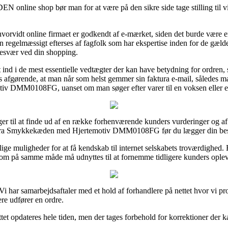
nline shop bør man for at være på den sikre side tage stilling til vi
.
 hvorvidt online firmaet er godkendt af e-mærket, siden det burde være e
en regelmæssigt efterses af fagfolk som har ekspertise inden for de gæl
 besvær ved din shopping.
 ind i de mest essentielle vedtægter der kan have betydning for ordren,
des afgørende, at man når som helst gemmer sin faktura e-mail, således ma
 DMM0108FG, uanset om man søger efter varer til en voksen eller et
ger til at finde ud af en række forhenværende kunders vurderinger og af d
e fra Smykkekæden med Hjertemotiv DMM0108FG før du lægger din best
lige muligheder for at få kendskab til internet selskabets troværdighed.
som på samme måde må udnyttes til at fornemme tidligere kunders oplev
i har samarbejdsaftaler med et hold af forhandlere på nettet hvor vi p
ere udfører en ordre.
et opdateres hele tiden, men der tages forbehold for korrektioner der ka