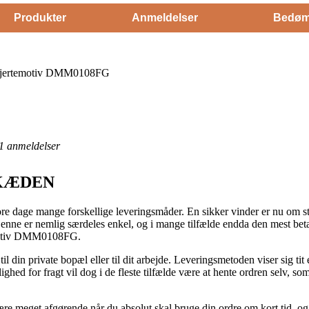
Produkter
Anmeldelser
Bedøm
Hjertemotiv DMM0108FG
1
anmeldelser
EKÆDEN
re dage mange forskellige leveringsmåder. En sikker vinder er nu om st
enne er nemlig særdeles enkel, og i mange tilfælde endda den mest beta
motiv DMM0108FG.
 til din private bopæl eller til dit arbejde. Leveringsmetoden viser sig 
ghed for fragt vil dog i de fleste tilfælde være at hente ordren selv, so
 meget afgørende når du absolut skal bruge din ordre om kort tid, og h