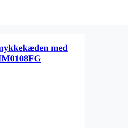
Smykkekæden med
DMM0108FG