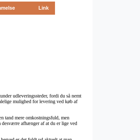
melse
Link
under udleveringssteder, fordi du så nemt
lelige mulighed for levering ved køb af
tit en tand mere omkostningsfuld, men
m desværre afhænger af at du er lige ved
erved er det fuldt ud aktuelt at man