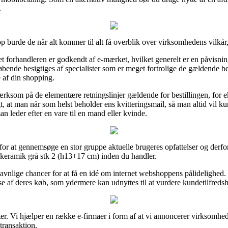
.
urde de når alt kommer til alt få overblik over virksomhedens vilkår, d
t forhandleren er godkendt af e-mærket, hvilket generelt er en påvisning 
bende besigtiges af specialister som er meget fortrolige de gældende be
 af din shopping.
pmærksom på de elementære retningslinjer gældende for bestillingen, for 
igt, at man når som helst beholder ens kvitteringsmail, så man altid vil
 leder efter en vare til en mand eller kvinde.
 for at gennemsøge en stor gruppe aktuelle brugeres opfattelser og derfor
e keramik grå stk 2 (h13+17 cm) inden du handler.
lige chancer for at få en idé om internet webshoppens pålidelighed. 
af deres køb, som ydermere kan udnyttes til at vurdere kundetilfreds
er. Vi hjælper en række e-firmaer i form af at vi annoncerer virksomhe
transaktion.