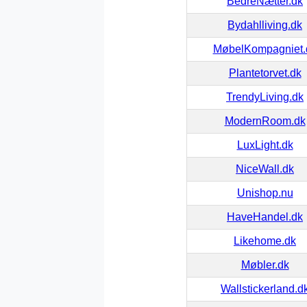
BedreNætter.dk
Bydahlliving.dk
MøbelKompagniet.
Plantetorvet.dk
TrendyLiving.dk
ModernRoom.dk
LuxLight.dk
NiceWall.dk
Unishop.nu
HaveHandel.dk
Likehome.dk
Møbler.dk
Wallstickerland.d