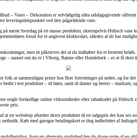
bud – Vaser – Dekoration er selvfølgelig ultra udslagsgivende såfremt 
lerer leveringstidspunktet ved den pågældende vare.
ng på næste hverdag på en masse produkter, eksempelvis Hübsch vase 
gemmenføres forud for et angivent klokkeslæt, således at de har mulighed
omkostninger, men tit påkræves det at du indkøber for et bestemt beløb.
e – uanset om du er i Viborg, Rønne eller Humlebæk – er at få dem til at
or folk at sammenligne priser hos flere forretninger på nettet, og for de
res bedst i test produkter – til børn, samt til damer og herrer – markant
erse nogle forskellige online virksomheder efter rabatkoder på Hübsch 
veste pris.
af at en webshop afsætter deres produkter til en salgspris der kan ses
sk netbutik. Køb med gængse betalingskort er dog indbefattet af Indsige
r mobilbetaling. Som en alternativ mulighed bør du drage nytte af en af