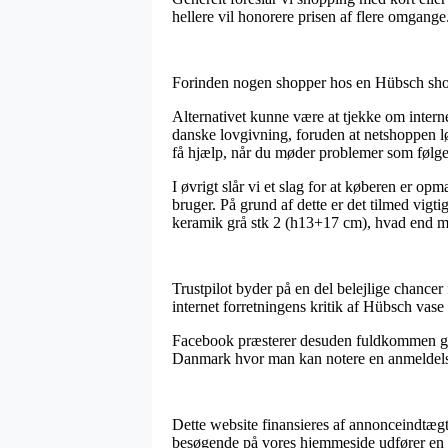
hellere vil honorere prisen af flere omgange
Forinden nogen shopper hos en Hübsch shop b
Alternativet kunne være at tjekke om interne
danske lovgivning, foruden at netshoppen lø
få hjælp, når du møder problemer som følge
I øvrigt slår vi et slag for at køberen er o
bruger. På grund af dette er det tilmed vigt
keramik grå stk 2 (h13+17 cm), hvad end man
Trustpilot byder på en del belejlige chancer
internet forretningens kritik af Hübsch vas
Facebook præsterer desuden fuldkommen gavn
Danmark hvor man kan notere en anmeldelse 
Dette website finansieres af annonceindtægt
besøgende på vores hjemmeside udfører en 