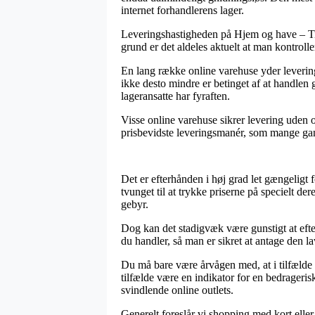
internet forhandlerens lager.
Leveringshastigheden på Hjem og have – Til
grund er det aldeles aktuelt at man kontrol
En lang række online varehuse yder leveri
ikke desto mindre er betinget af at handlen 
lageransatte har fyraften.
Visse online varehuse sikrer levering uden 
prisbevidste leveringsmanér, som mange gang
Det er efterhånden i høj grad let gængeligt f
tvunget til at trykke priserne på specielt de
gebyr.
Dog kan det stadigvæk være gunstigt at eft
du handler, så man er sikret at antage den la
Du må bare være årvågen med, at i tilfælde 
tilfælde være en indikator for en bedrageri
svindlende online outlets.
Generelt foreslår vi shopping med kort elle