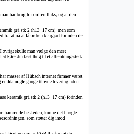
man har brug for ordren fluks, og af den
keramik grå stk 2 (h13+17 cm), men som
 for at nå at få ordren klargjort forinden de
 I øvrigt skulle man vælge den mest
 køre din bestilling til et afhentningssted.
t har masser af Hübsch internet firmaer været
, og endda nogle gange tilbyde levering uden
vase keramik grå stk 2 (h13+17 cm) forinden
 som hamrende beskeden, kunne det i nogle
lsesordningen, som støtter dig imod
dragsløsning som fx ViaBill, såfremt du