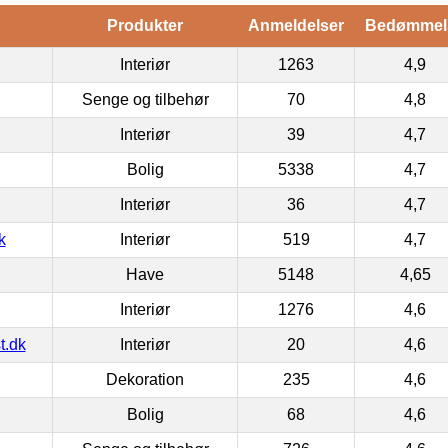
Produkter
Anmeldelser
Bedømmel
Interiør
1263
4,9
Senge og tilbehør
70
4,8
Interiør
39
4,7
Bolig
5338
4,7
Interiør
36
4,7
k
Interiør
519
4,7
Have
5148
4,65
Interiør
1276
4,6
t.dk
Interiør
20
4,6
Dekoration
235
4,6
Bolig
68
4,6