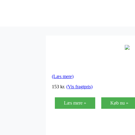
(Læs mere)
153
kr.
(Vis fragtpris)
Læs mere »
Køb nu »