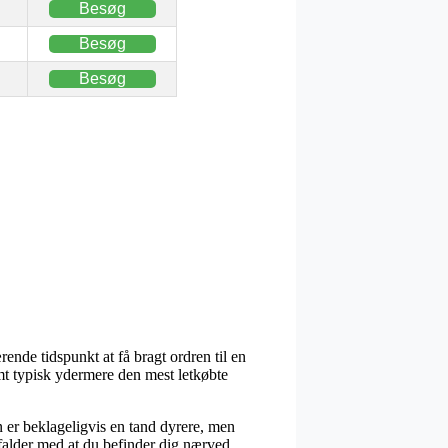
Besøg
Besøg
Besøg
nde tidspunkt at få bragt ordren til en
mt typisk ydermere den mest letkøbte
n er beklageligvis en tand dyrere, men
 falder med at du befinder dig nærved