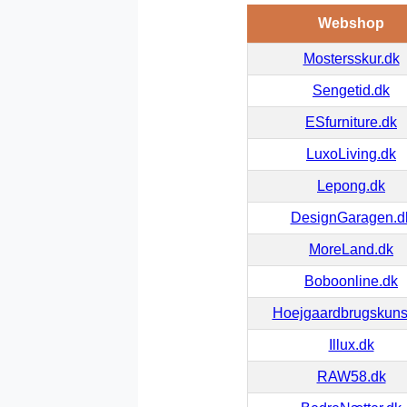
Webshop
Mostersskur.dk
Sengetid.dk
ESfurniture.dk
LuxoLiving.dk
Lepong.dk
DesignGaragen.d
MoreLand.dk
Boboonline.dk
Hoejgaardbrugskuns
Illux.dk
RAW58.dk