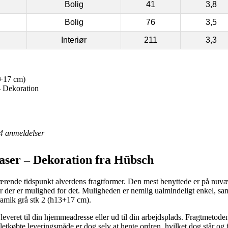
Bolig
41
3,8
Bolig
76
3,5
Interiør
211
3,3
3+17 cm)
– Dekoration
4
anmeldelser
aser – Dekoration fra Hübsch
ærende tidspunkt alverdens fragtformer. Den mest benyttede er på nuvære
r der er mulighed for det. Muligheden er nemlig ualmindeligt enkel, sa
amik grå stk 2 (h13+17 cm).
everet til din hjemmeadresse eller ud til din arbejdsplads. Fragtmetode
etkøbte leveringsmåde er dog selv at hente ordren, hvilket dog står og