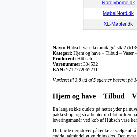
Nordlyhome.dk
MøbelNord.dk
XL-Møbler.dk
Navn:
Hübsch vase keramik grå stk 2 (h1
Kategori:
Hjem og have – Tilbud – Vaser 
Producent:
Hübsch
Varenummer:
304532
EAN:
5712772065211
Vurderet til
3.8
ud af 5 stjerner baseret på
1
Hjem og have – Tilbud – V
En lang række outlets på nettet yder på nuv
pakkeshop, og så afhenter du blot ordren nå
leveringsmanér ved køb af Hübsch vase ker
Du burde derudover påtænke at vælge at få l
endda ualmindeligt gnidningsløs. Den mest l