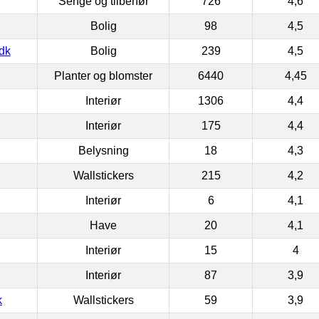
Senge og tilbehør
726
4,6
Bolig
98
4,5
dk
Bolig
239
4,5
Planter og blomster
6440
4,45
Interiør
1306
4,4
Interiør
175
4,4
Belysning
18
4,3
Wallstickers
215
4,2
Interiør
6
4,1
Have
20
4,1
Interiør
15
4
Interiør
87
3,9
k
Wallstickers
59
3,9