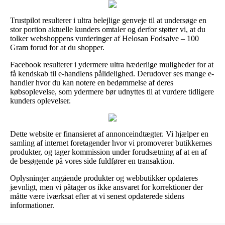
Trustpilot resulterer i ultra belejlige genveje til at undersøge en
stor portion aktuelle kunders omtaler og derfor støtter vi, at du
tolker webshoppens vurderinger af Helosan Fodsalve – 100
Gram forud for at du shopper.
Facebook resulterer i ydermere ultra hæderlige muligheder for at
få kendskab til e-handlens pålidelighed. Derudover ses mange e-
handler hvor du kan notere en bedømmelse af deres
købsoplevelse, som ydermere bør udnyttes til at vurdere tidligere
kunders oplevelser.
Dette website er finansieret af annonceindtægter. Vi hjælper en
samling af internet foretagender hvor vi promoverer butikkernes
produkter, og tager kommission under forudsætning af at en af
de besøgende på vores side fuldfører en transaktion.
Oplysninger angående produkter og webbutikker opdateres
jævnligt, men vi påtager os ikke ansvaret for korrektioner der
måtte være iværksat efter at vi senest opdaterede sidens
informationer.