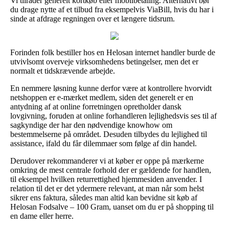
Vi tilråder generelt kortkøb eller mobilbetaling. Alternativt bør
du drage nytte af et tilbud fra eksempelvis ViaBill, hvis du har i
sinde at afdrage regningen over et længere tidsrum.
Forinden folk bestiller hos en Helosan internet handler burde de
utvivlsomt overveje virksomhedens betingelser, men det er
normalt et tidskrævende arbejde.
En nemmere løsning kunne derfor være at kontrollere hvorvidt
netshoppen er e-mærket medlem, siden det generelt er en
antydning af at online forretningen opretholder dansk
lovgivning, foruden at online forhandleren lejlighedsvis ses til af
sagkyndige der har den nødvendige knowhow om
bestemmelserne på området. Desuden tilbydes du lejlighed til
assistance, ifald du får dilemmaer som følge af din handel.
Derudover rekommanderer vi at køber er oppe på mærkerne
omkring de mest centrale forhold der er gældende for handlen,
til eksempel hvilken returrettighed hjemmesiden anvender. I
relation til det er det ydermere relevant, at man når som helst
sikrer ens faktura, således man altid kan bevidne sit køb af
Helosan Fodsalve – 100 Gram, uanset om du er på shopping til
en dame eller herre.