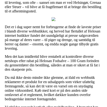
til levering, som ofte – uanset om man er ved Helsingør, Grenaa
eller Struer – vil blive at få fragtfirmaet til at bringe din bestilling
til et afhentningssted.
Det er i dag super nemt for forbrugerne at finde de laveste priser
i blandt diverse webbutikker, og herved har flertallet af Helosan
internet butikker fundet det uundgåeligt at presse salgsværdien
på mange af deres varer – til piger og drenge, og samtidig til
herrer og damer – enormt, og endda nogle gange tilbyde gratis
levering.
Men det kan imidlertid blive rentabelt at kontrollere diverse
netshops efter rabat på Helosan Fodsalve – 100 Gram forinden
du gennemfører din bestilling, således at man er sikret at få fat i
den skarpeste pris.
Du må ikke desto mindre ikke glemme, at ifald en webbutik
reklamerer et produkt for en udsalgspris som virker ufattelig
fremragende, så kan det tit være en varsel om en snydagtig
online virksomhed. Køb med kort er på den anden side
omfavnet af et reglement, hvilket dækker kunden overfor
bedrageriske internet foretagender.