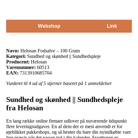
Webshop
Link
Navn:
Helosan Fodsalve – 100 Gram
Kategori:
Sundhed og skønhed || Sundhedspleje
Producent:
Helosan
Varenummer:
60513
EAN:
7313910685704
Vurderet til
4
ud af 5 stjerner baseret på
1
anmeldelser
Sundhed og skønhed || Sundhedspleje
fra Helosan
En lang række online firmaer udlover på nuværende tidspunkt
flere leveringsudgaver. En af dem der er mest anvendt er for
øjeblikket pakkeshops, og så henter du bare din nyindkøbte vare
lige præcis når det passer ind i din kalender. Fragttypen er