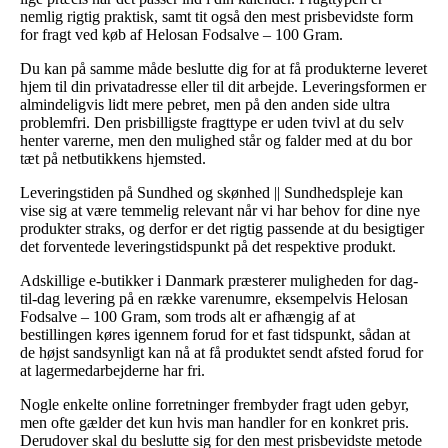
nemlig rigtig praktisk, samt tit også den mest prisbevidste form
for fragt ved køb af Helosan Fodsalve – 100 Gram.
Du kan på samme måde beslutte dig for at få produkterne leveret
hjem til din privatadresse eller til dit arbejde. Leveringsformen er
almindeligvis lidt mere pebret, men på den anden side ultra
problemfri. Den prisbilligste fragttype er uden tvivl at du selv
henter varerne, men den mulighed står og falder med at du bor
tæt på netbutikkens hjemsted.
Leveringstiden på Sundhed og skønhed || Sundhedspleje kan
vise sig at være temmelig relevant når vi har behov for dine nye
produkter straks, og derfor er det rigtig passende at du besigtiger
det forventede leveringstidspunkt på det respektive produkt.
Adskillige e-butikker i Danmark præsterer muligheden for dag-
til-dag levering på en række varenumre, eksempelvis Helosan
Fodsalve – 100 Gram, som trods alt er afhængig af at
bestillingen køres igennem forud for et fast tidspunkt, sådan at
de højst sandsynligt kan nå at få produktet sendt afsted forud for
at lagermedarbejderne har fri.
Nogle enkelte online forretninger frembyder fragt uden gebyr,
men ofte gælder det kun hvis man handler for en konkret pris.
Derudover skal du beslutte sig for den mest prisbevidste metode