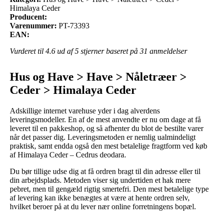
Himalaya Ceder
Producent:
Varenummer:
PT-73393
EAN:
Vurderet til
4.6
ud af 5 stjerner baseret på
31
anmeldelser
Hus og Have > Have > Nåletræer >
Ceder > Himalaya Ceder
Adskillige internet varehuse yder i dag alverdens
leveringsmodeller. En af de mest anvendte er nu om dage at få
leveret til en pakkeshop, og så afhenter du blot de bestilte varer
når det passer dig. Leveringsmetoden er nemlig ualmindeligt
praktisk, samt endda også den mest betalelige fragtform ved køb
af Himalaya Ceder – Cedrus deodara.
Du bør tillige udse dig at få ordren bragt til din adresse eller til
din arbejdsplads. Metoden viser sig undertiden et hak mere
pebret, men til gengæld rigtig smertefri. Den mest betalelige type
af levering kan ikke benægtes at være at hente ordren selv,
hvilket beroer på at du lever nær online forretningens bopæl.