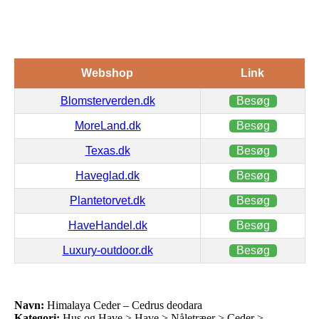
Webshop
Link
Blomsterverden.dk
Besøg
MoreLand.dk
Besøg
Texas.dk
Besøg
Haveglad.dk
Besøg
Plantetorvet.dk
Besøg
HaveHandel.dk
Besøg
Luxury-outdoor.dk
Besøg
Navn:
Himalaya Ceder – Cedrus deodara
Kategori:
Hus og Have > Have > Nåletræer > Ceder >