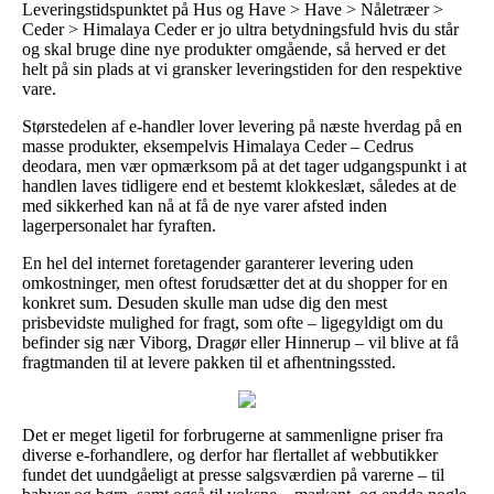
Leveringstidspunktet på Hus og Have > Have > Nåletræer >
Ceder > Himalaya Ceder er jo ultra betydningsfuld hvis du står
og skal bruge dine nye produkter omgående, så herved er det
helt på sin plads at vi gransker leveringstiden for den respektive
vare.
Størstedelen af e-handler lover levering på næste hverdag på en
masse produkter, eksempelvis Himalaya Ceder – Cedrus
deodara, men vær opmærksom på at det tager udgangspunkt i at
handlen laves tidligere end et bestemt klokkeslæt, således at de
med sikkerhed kan nå at få de nye varer afsted inden
lagerpersonalet har fyraften.
En hel del internet foretagender garanterer levering uden
omkostninger, men oftest forudsætter det at du shopper for en
konkret sum. Desuden skulle man udse dig den mest
prisbevidste mulighed for fragt, som ofte – ligegyldigt om du
befinder sig nær Viborg, Dragør eller Hinnerup – vil blive at få
fragtmanden til at levere pakken til et afhentningssted.
Det er meget ligetil for forbrugerne at sammenligne priser fra
diverse e-forhandlere, og derfor har flertallet af webbutikker
fundet det uundgåeligt at presse salgsværdien på varerne – til