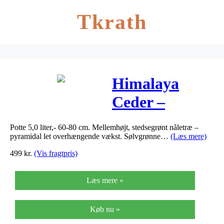
Tkrath
Himalaya
Ceder –
Cedrus
Potte 5,0 liter,- 60-80 cm. Mellemhøjt, stedsegrønt nåletræ –
deodara
pyramidal let overhængende vækst. Sølvgrønne…
(Læs mere)
499
kr.
(Vis fragtpris)
Læs mere »
Køb nu »