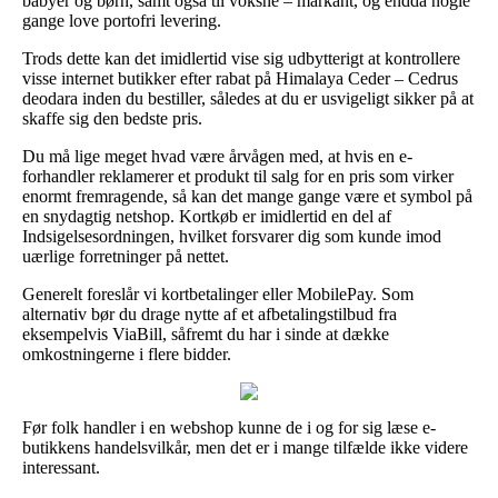
babyer og børn, samt også til voksne – markant, og endda nogle
gange love portofri levering.
Trods dette kan det imidlertid vise sig udbytterigt at kontrollere
visse internet butikker efter rabat på Himalaya Ceder – Cedrus
deodara inden du bestiller, således at du er usvigeligt sikker på at
skaffe sig den bedste pris.
Du må lige meget hvad være årvågen med, at hvis en e-
forhandler reklamerer et produkt til salg for en pris som virker
enormt fremragende, så kan det mange gange være et symbol på
en snydagtig netshop. Kortkøb er imidlertid en del af
Indsigelsesordningen, hvilket forsvarer dig som kunde imod
uærlige forretninger på nettet.
Generelt foreslår vi kortbetalinger eller MobilePay. Som
alternativ bør du drage nytte af et afbetalingstilbud fra
eksempelvis ViaBill, såfremt du har i sinde at dække
omkostningerne i flere bidder.
Før folk handler i en webshop kunne de i og for sig læse e-
butikkens handelsvilkår, men det er i mange tilfælde ikke videre
interessant.