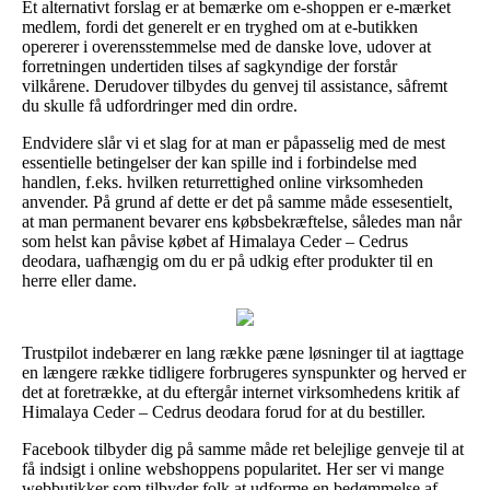
Et alternativt forslag er at bemærke om e-shoppen er e-mærket
medlem, fordi det generelt er en tryghed om at e-butikken
opererer i overensstemmelse med de danske love, udover at
forretningen undertiden tilses af sagkyndige der forstår
vilkårene. Derudover tilbydes du genvej til assistance, såfremt
du skulle få udfordringer med din ordre.
Endvidere slår vi et slag for at man er påpasselig med de mest
essentielle betingelser der kan spille ind i forbindelse med
handlen, f.eks. hvilken returrettighed online virksomheden
anvender. På grund af dette er det på samme måde essesentielt,
at man permanent bevarer ens købsbekræftelse, således man når
som helst kan påvise købet af Himalaya Ceder – Cedrus
deodara, uafhængig om du er på udkig efter produkter til en
herre eller dame.
Trustpilot indebærer en lang række pæne løsninger til at iagttage
en længere række tidligere forbrugeres synspunkter og herved er
det at foretrække, at du eftergår internet virksomhedens kritik af
Himalaya Ceder – Cedrus deodara forud for at du bestiller.
Facebook tilbyder dig på samme måde ret belejlige genveje til at
få indsigt i online webshoppens popularitet. Her ser vi mange
webbutikker som tilbyder folk at udforme en bedømmelse af