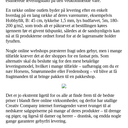
estimerede leveringsdato på den vedkommende vare.
En række online outlets byder på levering efter en enkelt
hverdag på en lang række af deres varenumre, eksempelvis
Hobbyfilt, B: 45 cm, tykkelse 1,5 mm, lys hudfarvet, 5m, 180-
200 g/m2, som trods alt er påkrævet at bestillingen køres
igennem før et givent tidspunkt, således at de sandsynligvis kan
nå at få produkterne ordnet forud for at de lageransatte holder
fyraften.
Nogle online webshops præsterer fragt uden gebyr, men i mange
tilfælde kræver det at der shoppes for en fastsat pris. Som
alternativ skal du beslutte sig for den mest betalelige
leveringsmodel, hvilket i mange tilfælde – uafhængig om du er
nær Horsens, Smørumnedre eller Fredensborg – vil blive at få
fragtmanden til at bringe pakken til en pakkeshop.
Det er jo ekstremt ligetil for os alle at finde frem til de bedste
priser i blandt flere online virksomheder, og derfor har utallige
Creativ Company internet foretagender været tvunget til at
nedskære salgspriserne på mange af deres produkter – til drenge
og piger, og ligeså til damer og herrer – drastisk, og endda nogle
gange garantere gebyrfri levering.