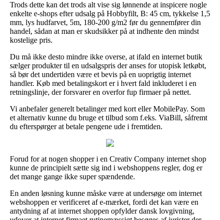
Trods dette kan det trods alt vise sig lønnende at inspicere nogle
enkelte e-shops efter udsalg på Hobbyfilt, B: 45 cm, tykkelse 1,5
mm, lys hudfarvet, 5m, 180-200 g/m2 før du gennemfører din
handel, sådan at man er skudsikker på at indhente den mindst
kostelige pris.
Du må ikke desto mindre ikke overse, at ifald en internet butik
sælger produkter til en udsalgspris der anses for utopisk letkøbt,
så bør det undertiden være et bevis på en uoprigtig internet
handler. Køb med betalingskort er i hvert fald inkluderet i en
retningslinje, der forsvarer en overfor fup firmaer på nettet.
Vi anbefaler generelt betalinger med kort eller MobilePay. Som
et alternativ kunne du bruge et tilbud som f.eks. ViaBill, såfremt
du efterspørger at betale pengene ude i fremtiden.
Forud for at nogen shopper i en Creativ Company internet shop
kunne de principielt sætte sig ind i webshoppens regler, dog er
det mange gange ikke super spændende.
En anden løsning kunne måske være at undersøge om internet
webshoppen er verificeret af e-mærket, fordi det kan være en
antydning af at internet shoppen opfylder dansk lovgivning,
udover at internet firmaet rutinemæssigt besøges af jurister der