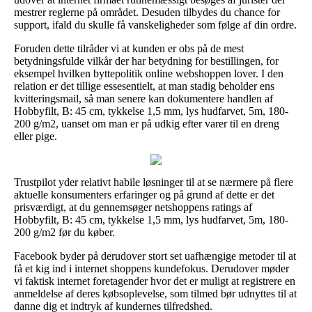
mestrer reglerne på området. Desuden tilbydes du chance for
support, ifald du skulle få vanskeligheder som følge af din ordre.
Foruden dette tilråder vi at kunden er obs på de mest
betydningsfulde vilkår der har betydning for bestillingen, for
eksempel hvilken byttepolitik online webshoppen lover. I den
relation er det tillige essesentielt, at man stadig beholder ens
kvitteringsmail, så man senere kan dokumentere handlen af
Hobbyfilt, B: 45 cm, tykkelse 1,5 mm, lys hudfarvet, 5m, 180-
200 g/m2, uanset om man er på udkig efter varer til en dreng
eller pige.
Trustpilot yder relativt habile løsninger til at se nærmere på flere
aktuelle konsumenters erfaringer og på grund af dette er det
prisværdigt, at du gennemsøger netshoppens ratings af
Hobbyfilt, B: 45 cm, tykkelse 1,5 mm, lys hudfarvet, 5m, 180-
200 g/m2 før du køber.
Facebook byder på derudover stort set uafhængige metoder til at
få et kig ind i internet shoppens kundefokus. Derudover møder
vi faktisk internet foretagender hvor det er muligt at registrere en
anmeldelse af deres købsoplevelse, som tilmed bør udnyttes til at
danne dig et indtryk af kundernes tilfredshed.