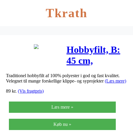
Tkrath
Hobbyfilt, B:
45 cm,
tykkelse 1,5
Traditionel hobbyfilt af 100% polyester i god og fast kvalitet.
mm, lys
Velegnet til mange forskellige klippe- og syprojekter
(Læs mere)
hudfarvet, 5m,
89
kr.
(Vis fragtpris)
180-200 g/m2
Læs mere »
Køb nu »