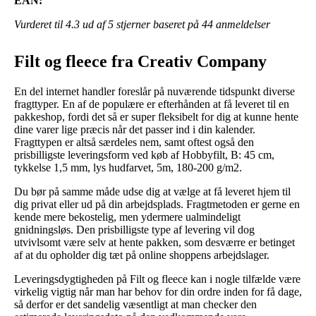
EAN:
Vurderet til
4.3
ud af 5 stjerner baseret på
44
anmeldelser
Filt og fleece fra Creativ Company
En del internet handler foreslår på nuværende tidspunkt diverse
fragttyper. En af de populære er efterhånden at få leveret til en
pakkeshop, fordi det så er super fleksibelt for dig at kunne hente
dine varer lige præcis når det passer ind i din kalender.
Fragttypen er altså særdeles nem, samt oftest også den
prisbilligste leveringsform ved køb af Hobbyfilt, B: 45 cm,
tykkelse 1,5 mm, lys hudfarvet, 5m, 180-200 g/m2.
Du bør på samme måde udse dig at vælge at få leveret hjem til
dig privat eller ud på din arbejdsplads. Fragtmetoden er gerne en
kende mere bekostelig, men ydermere ualmindeligt
gnidningsløs. Den prisbilligste type af levering vil dog
utvivlsomt være selv at hente pakken, som desværre er betinget
af at du opholder dig tæt på online shoppens arbejdslager.
Leveringsdygtigheden på Filt og fleece kan i nogle tilfælde være
virkelig vigtig når man har behov for din ordre inden for få dage,
så derfor er det sandelig væsentligt at man checker den