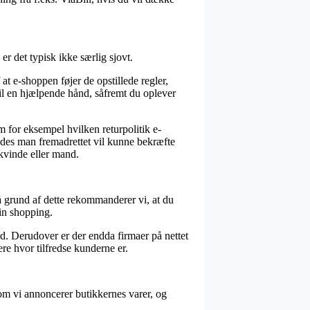
r det typisk ikke særlig sjovt.
t e-shoppen føjer de opstillede regler,
 til en hjælpende hånd, såfremt du oplever
m for eksempel hvilken returpolitik e-
ledes man fremadrettet vil kunne bekræfte
 kvinde eller mand.
 på grund af dette rekommanderer vi, at du
in shopping.
d. Derudover er der endda firmaer på nettet
e hvor tilfredse kunderne er.
som vi annoncerer butikkernes varer, og