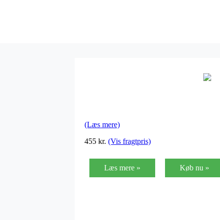
(Læs mere)
455
kr.
(Vis fragtpris)
Læs mere »
Køb nu »