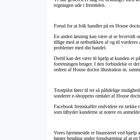
regningen ude i fremtiden.
Forud for at folk handler på en House doctor
En anden løsning kan være at se hvorvidt on
tillige med at netbutikken af og til vurderes
problemer med din handel.
Dertil kan det være til hjælp at kunden er p
forretningen bruger. I den forbindelse er de
ordren af House doctor illustration m. ramm
Trustpilot fører til ret så pålidelige muligh
sonderer e-shoppens omtaler af House docto
Facebook fremskaffer endvidere en række rel
som tilbyder kunderne at notere en anmeldel
Vores hjemmeside er finansieret ved hjælp a
høster betaling under forudsætning af at en 