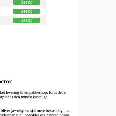
Besøg
Besøg
Besøg
octor
t levering til en pakkeshop, fordi det er
 ligeledes den mindst kostelige
 bliver jævnligt en sjat mere bekostelig, men
orudsætter at du opholder dig nærved online