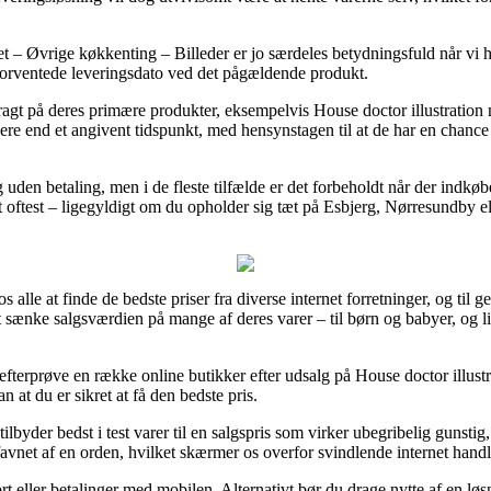
 Øvrige køkkenting – Billeder er jo særdeles betydningsfuld når vi ha
 forventede leveringsdato ved det pågældende produkt.
 fragt på deres primære produkter, eksempelvis House doctor illustratio
gere end et angivent tidspunkt, med hensynstagen til at de har en chance f
ng uden betaling, men i de fleste tilfælde er det forbeholdt når der indkø
t oftest – ligegyldigt om du opholder sig tæt på Esbjerg, Nørresundby ell
 alle at finde de bedste priser fra diverse internet forretninger, og til 
at sænke salgsværdien på mange af deres varer – til børn og babyer, og l
efterprøve en række online butikker efter udsalg på House doctor illus
 at du er sikret at få den bedste pris.
lbyder bedst i test varer til en salgspris som virker ubegribelig gunstig
avnet af en orden, hvilket skærmer os overfor svindlende internet handl
ort eller betalinger med mobilen. Alternativt bør du drage nytte af en løs