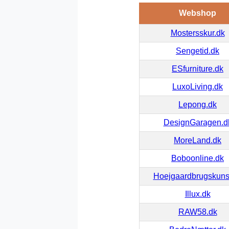
Webshop
Mostersskur.dk
Sengetid.dk
ESfurniture.dk
LuxoLiving.dk
Lepong.dk
DesignGaragen.d
MoreLand.dk
Boboonline.dk
Hoejgaardbrugskuns
Illux.dk
RAW58.dk