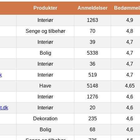
Produkter
Anmeldelser
Bedømmel
Interiør
1263
4,9
Senge og tilbehør
70
4,8
Interiør
39
4,7
Bolig
5338
4,7
Interiør
36
4,7
k
Interiør
519
4,7
Have
5148
4,65
Interiør
1276
4,6
t.dk
Interiør
20
4,6
Dekoration
235
4,6
Bolig
68
4,6