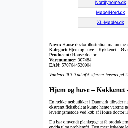
Nordlyhome.dk
MøbelNord.dk
XL-Møbler.dk
Navn:
House doctor illustration m. ramme 
Kategori:
Hjem og have – Køkkenet – Øvri
Producent:
House doctor
Varenummer:
307484
EAN:
5707644530904
Vurderet til
3.9
ud af 5 stjerner baseret på
2
Hjem og have – Køkkenet –
En række netbutikker i Danmark tilbyder nu 
ekstremt fleksibelt at kunne hente varerne nå
leveringsmetode ved køb af House doctor il
Du bør omvendt planlægge at få produkterne l
endda ultra problemfri. Den mest letkøbte l