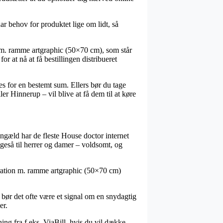
r behov for produktet lige om lidt, så
n m. ramme artgraphic (50×70 cm), som står
or at nå at få bestillingen distribueret
bes for en bestemt sum. Ellers bør du tage
er Hinnerup – vil blive at få dem til at køre
gengæld har de fleste House doctor internet
igeså til herrer og damer – voldsomt, og
tration m. ramme artgraphic (50×70 cm)
, bør det ofte være et signal om en snydagtig
er.
ning fra f.eks. ViaBill, hvis du vil dække