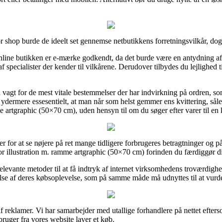
 shop burde de ideelt set gennemse netbutikkens forretningsvilkår, dog e
line butikken er e-mærke godkendt, da det burde være en antydning af a
 af specialister der kender til vilkårene. Derudover tilbydes du lejlighed
å vagt for de mest vitale bestemmelser der har indvirkning på ordren, so
t ydermere essesentielt, at man når som helst gemmer ens kvittering, så
e artgraphic (50×70 cm), uden hensyn til om du søger efter varer til en
eder for at se nøjere på ret mange tidligere forbrugeres betragtninger og
r illustration m. ramme artgraphic (50×70 cm) forinden du færdiggør d
evante metoder til at få indtryk af internet virksomhedens troværdighe
se af deres købsoplevelse, som på samme måde må udnyttes til at vurder
f reklamer. Vi har samarbejder med utallige forhandlere på nettet efter
bruger fra vores website laver et køb.