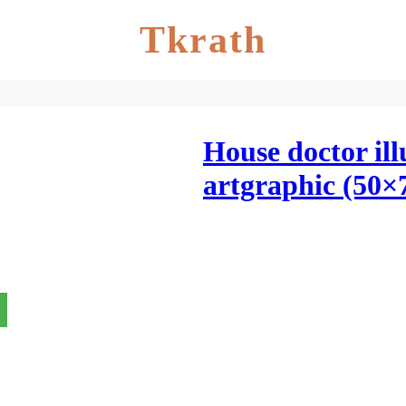
Tkrath
House doctor il
artgraphic (50×