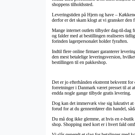
shoppens tilholdssted.
Leveringstiden på Hjem og have – Køkkenet –
derfor er det skam klogt at vi gransker den
Mange internet outlets tilbyder dag-til-dag
og falder med at bestillingen realiseres tidli
forinden lagerpersonalet holder fyraften.
Indtil flere online firmaer garanterer leveri
den mest betalelige leveringsversion, hvilke
bestillingen til en pakkeshop.
Det er jo efterhånden ekstremt bekvemt for os
forretninger i Danmark været presset til at 
endda nogle gange tilbyde gratis levering.
Dog kan det immervæk vise sig lukrativt at 
forud for at du gennemfører din handel, sådan
Du må dog ikke glemme, at hvis en e-butik ti
shop. Shopping med kort er i hvert fald omf
Vi slår generelt et slag for betalinger med k