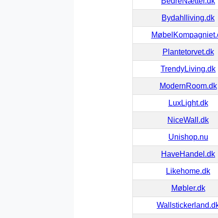
BedreNætter.dk
Bydahlliving.dk
MøbelKompagniet.
Plantetorvet.dk
TrendyLiving.dk
ModernRoom.dk
LuxLight.dk
NiceWall.dk
Unishop.nu
HaveHandel.dk
Likehome.dk
Møbler.dk
Wallstickerland.d