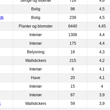
Senge og tilbehør
726
4,6
Bolig
98
4,5
dk
Bolig
239
4,5
Planter og blomster
6440
4,45
Interiør
1306
4,4
Interiør
175
4,4
Belysning
18
4,3
Wallstickers
215
4,2
Interiør
6
4,1
Have
20
4,1
Interiør
15
4
Interiør
87
3,9
k
Wallstickers
59
3,9