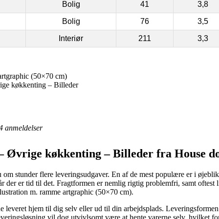
Bolig
41
3,8
Bolig
76
3,5
Interiør
211
3,3
artgraphic (50×70 cm)
ge køkkenting – Billeder
4
anmeldelser
 Øvrige køkkenting – Billeder fra House d
om stunder flere leveringsudgaver. En af de mest populære er i øjeblikke
r der er tid til det. Fragtformen er nemlig rigtig problemfri, samt oftest
lustration m. ramme artgraphic (50×70 cm).
everet hjem til dig selv eller ud til din arbejdsplads. Leveringsformen
everingsløsning vil dog utvivlsomt være at hente varerne selv, hvilket f