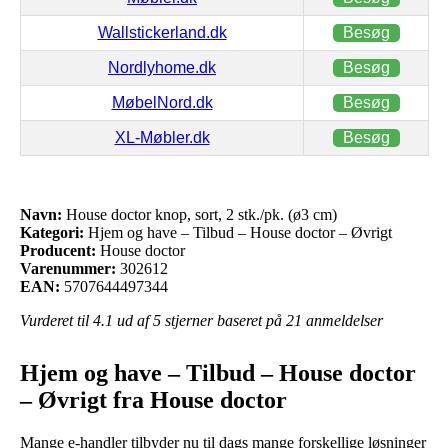
Wallstickerland.dk
Besøg
Nordlyhome.dk
Besøg
MøbelNord.dk
Besøg
XL-Møbler.dk
Besøg
Navn:
House doctor knop, sort, 2 stk./pk. (ø3 cm)
Kategori:
Hjem og have – Tilbud – House doctor – Øvrigt
Producent:
House doctor
Varenummer:
302612
EAN:
5707644497344
Vurderet til
4.1
ud af 5 stjerner baseret på
21
anmeldelser
Hjem og have – Tilbud – House doctor
– Øvrigt fra House doctor
Mange e-handler tilbyder nu til dags mange forskellige løsninger