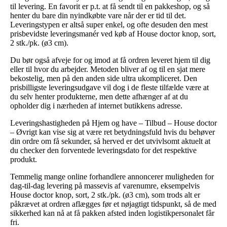
til levering. En favorit er p.t. at få sendt til en pakkeshop, og så
henter du bare din nyindkøbte vare når der er tid til det.
Leveringstypen er altså super enkel, og ofte desuden den mest
prisbevidste leveringsmanér ved køb af House doctor knop, sort,
2 stk./pk. (ø3 cm).
Du bør også afveje for og imod at få ordren leveret hjem til dig
eller til hvor du arbejder. Metoden bliver af og til en sjat mere
bekostelig, men på den anden side ultra ukompliceret. Den
prisbilligste leveringsudgave vil dog i de fleste tilfælde være at
du selv henter produkterne, men dette afhænger af at du
opholder dig i nærheden af internet butikkens adresse.
Leveringshastigheden på Hjem og have – Tilbud – House doctor
– Øvrigt kan vise sig at være ret betydningsfuld hvis du behøver
din ordre om få sekunder, så herved er det utvivlsomt aktuelt at
du checker den forventede leveringsdato for det respektive
produkt.
Temmelig mange online forhandlere annoncerer muligheden for
dag-til-dag levering på massevis af varenumre, eksempelvis
House doctor knop, sort, 2 stk./pk. (ø3 cm), som trods alt er
påkrævet at ordren aflægges før et nøjagtigt tidspunkt, så de med
sikkerhed kan nå at få pakken afsted inden logistikpersonalet får
fri.