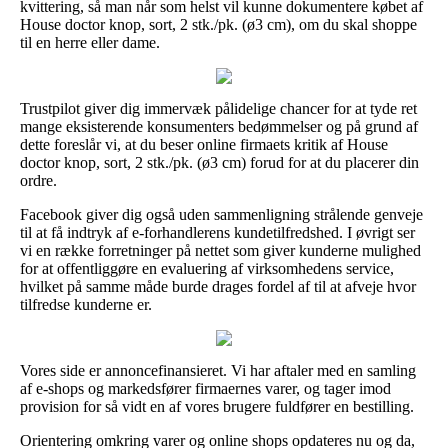
kvittering, så man når som helst vil kunne dokumentere købet af
House doctor knop, sort, 2 stk./pk. (ø3 cm), om du skal shoppe
til en herre eller dame.
Trustpilot giver dig immervæk pålidelige chancer for at tyde ret
mange eksisterende konsumenters bedømmelser og på grund af
dette foreslår vi, at du beser online firmaets kritik af House
doctor knop, sort, 2 stk./pk. (ø3 cm) forud for at du placerer din
ordre.
Facebook giver dig også uden sammenligning strålende genveje
til at få indtryk af e-forhandlerens kundetilfredshed. I øvrigt ser
vi en række forretninger på nettet som giver kunderne mulighed
for at offentliggøre en evaluering af virksomhedens service,
hvilket på samme måde burde drages fordel af til at afveje hvor
tilfredse kunderne er.
Vores side er annoncefinansieret. Vi har aftaler med en samling
af e-shops og markedsfører firmaernes varer, og tager imod
provision for så vidt en af vores brugere fuldfører en bestilling.
Orientering omkring varer og online shops opdateres nu og da,