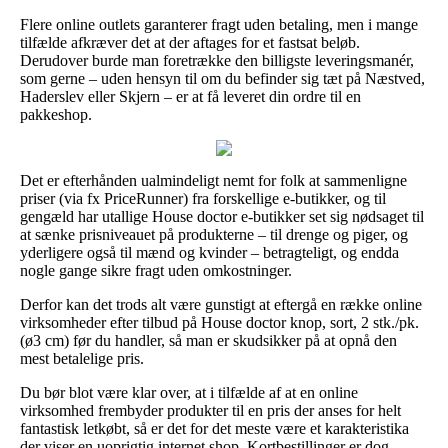
Flere online outlets garanterer fragt uden betaling, men i mange
tilfælde afkræver det at der aftages for et fastsat beløb.
Derudover burde man foretrække den billigste leveringsmanér,
som gerne – uden hensyn til om du befinder sig tæt på Næstved,
Haderslev eller Skjern – er at få leveret din ordre til en
pakkeshop.
Det er efterhånden ualmindeligt nemt for folk at sammenligne
priser (via fx PriceRunner) fra forskellige e-butikker, og til
gengæld har utallige House doctor e-butikker set sig nødsaget til
at sænke prisniveauet på produkterne – til drenge og piger, og
yderligere også til mænd og kvinder – betragteligt, og endda
nogle gange sikre fragt uden omkostninger.
Derfor kan det trods alt være gunstigt at eftergå en række online
virksomheder efter tilbud på House doctor knop, sort, 2 stk./pk.
(ø3 cm) før du handler, så man er skudsikker på at opnå den
mest betalelige pris.
Du bør blot være klar over, at i tilfælde af at en online
virksomhed frembyder produkter til en pris der anses for helt
fantastisk letkøbt, så er det for det meste være et karakteristika
der viser en uoprigtig internet shop. Kortbestillinger er dog