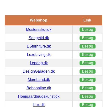
Webshop
Link
Mostersskur.dk
Besøg
Sengetid.dk
Besøg
ESfurniture.dk
Besøg
LuxoLiving.dk
Besøg
Lepong.dk
Besøg
DesignGaragen.dk
Besøg
MoreLand.dk
Besøg
Boboonline.dk
Besøg
Hoejgaardbrugskunst.dk
Besøg
Illux.dk
Besøg