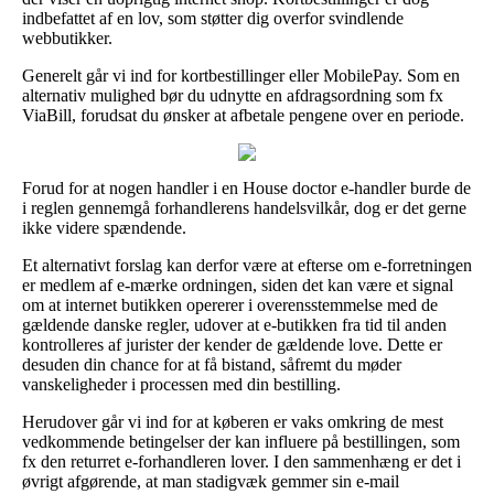
indbefattet af en lov, som støtter dig overfor svindlende
webbutikker.
Generelt går vi ind for kortbestillinger eller MobilePay. Som en
alternativ mulighed bør du udnytte en afdragsordning som fx
ViaBill, forudsat du ønsker at afbetale pengene over en periode.
Forud for at nogen handler i en House doctor e-handler burde de
i reglen gennemgå forhandlerens handelsvilkår, dog er det gerne
ikke videre spændende.
Et alternativt forslag kan derfor være at efterse om e-forretningen
er medlem af e-mærke ordningen, siden det kan være et signal
om at internet butikken opererer i overensstemmelse med de
gældende danske regler, udover at e-butikken fra tid til anden
kontrolleres af jurister der kender de gældende love. Dette er
desuden din chance for at få bistand, såfremt du møder
vanskeligheder i processen med din bestilling.
Herudover går vi ind for at køberen er vaks omkring de mest
vedkommende betingelser der kan influere på bestillingen, som
fx den returret e-forhandleren lover. I den sammenhæng er det i
øvrigt afgørende, at man stadigvæk gemmer sin e-mail