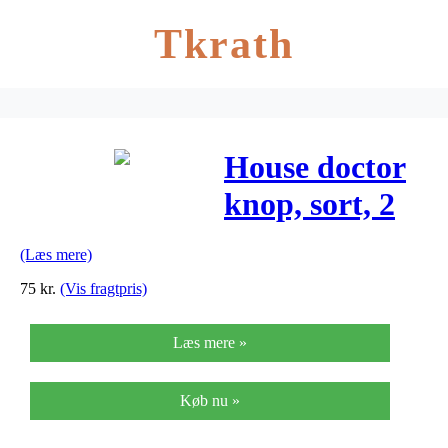
Tkrath
House doctor
knop, sort, 2
stk./pk. (ø3
(Læs mere)
cm)
75
kr.
(Vis fragtpris)
Læs mere »
Køb nu »