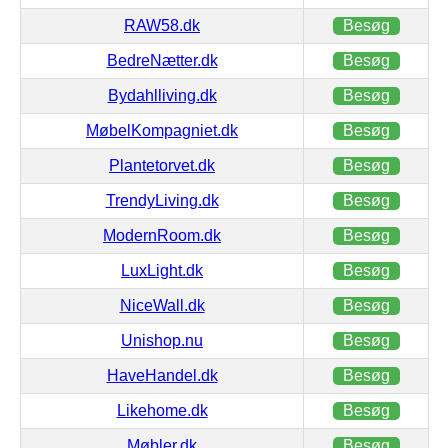
RAW58.dk
Besøg
BedreNætter.dk
Besøg
Bydahlliving.dk
Besøg
MøbelKompagniet.dk
Besøg
Plantetorvet.dk
Besøg
TrendyLiving.dk
Besøg
ModernRoom.dk
Besøg
LuxLight.dk
Besøg
NiceWall.dk
Besøg
Unishop.nu
Besøg
HaveHandel.dk
Besøg
Likehome.dk
Besøg
Møbler.dk
Besøg