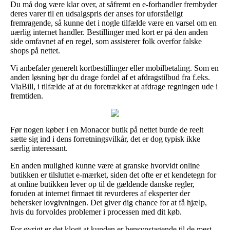
Du må dog være klar over, at såfremt en e-forhandler frembyder
deres varer til en udsalgspris der anses for uforståeligt
fremragende, så kunne det i nogle tilfælde være en varsel om en
uærlig internet handler. Bestillinger med kort er på den anden
side omfavnet af en regel, som assisterer folk overfor falske
shops på nettet.
Vi anbefaler generelt kortbestillinger eller mobilbetaling. Som en
anden løsning bør du drage fordel af et afdragstilbud fra f.eks.
ViaBill, i tilfælde af at du foretrækker at afdrage regningen ude i
fremtiden.
Før nogen køber i en Monacor butik på nettet burde de reelt
sætte sig ind i dens forretningsvilkår, det er dog typisk ikke
særlig interessant.
En anden mulighed kunne være at granske hvorvidt online
butikken er tilsluttet e-mærket, siden det ofte er et kendetegn for
at online butikken lever op til de gældende danske regler,
foruden at internet firmaet tit revurderes af eksperter der
behersker lovgivningen. Det giver dig chance for at få hjælp,
hvis du forvoldes problemer i processen med dit køb.
For øvrigt er det klogt at kunden er hensynstagende til de mest