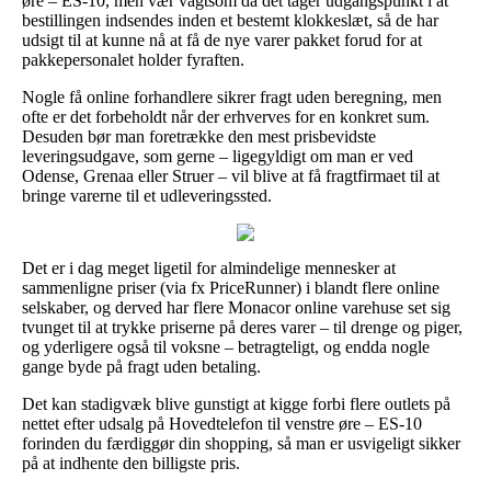
øre – ES-10, men vær vagtsom da det tager udgangspunkt i at
bestillingen indsendes inden et bestemt klokkeslæt, så de har
udsigt til at kunne nå at få de nye varer pakket forud for at
pakkepersonalet holder fyraften.
Nogle få online forhandlere sikrer fragt uden beregning, men
ofte er det forbeholdt når der erhverves for en konkret sum.
Desuden bør man foretrække den mest prisbevidste
leveringsudgave, som gerne – ligegyldigt om man er ved
Odense, Grenaa eller Struer – vil blive at få fragtfirmaet til at
bringe varerne til et udleveringssted.
Det er i dag meget ligetil for almindelige mennesker at
sammenligne priser (via fx PriceRunner) i blandt flere online
selskaber, og derved har flere Monacor online varehuse set sig
tvunget til at trykke priserne på deres varer – til drenge og piger,
og yderligere også til voksne – betragteligt, og endda nogle
gange byde på fragt uden betaling.
Det kan stadigvæk blive gunstigt at kigge forbi flere outlets på
nettet efter udsalg på Hovedtelefon til venstre øre – ES-10
forinden du færdiggør din shopping, så man er usvigeligt sikker
på at indhente den billigste pris.