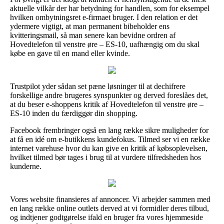
aktuelle vilkår der har betydning for handlen, som for eksempel
hvilken ombytningsret e-firmaet bruger. I den relation er det
ydermere vigtigt, at man permanent bibeholder ens
kvitteringsmail, så man senere kan bevidne ordren af
Hovedtelefon til venstre øre – ES-10, uafhængig om du skal
købe en gave til en mand eller kvinde.
Trustpilot yder sådan set pæne løsninger til at dechifrere
forskellige andre brugeres synspunkter og derved foreslåes det,
at du beser e-shoppens kritik af Hovedtelefon til venstre øre –
ES-10 inden du færdiggør din shopping.
Facebook frembringer også en lang række sikre muligheder for
at få en idé om e-butikkens kundefokus. Tilmed ser vi en række
internet varehuse hvor du kan give en kritik af købsoplevelsen,
hvilket tilmed bør tages i brug til at vurdere tilfredsheden hos
kunderne.
Vores website finansieres af annoncer. Vi arbejder sammen med
en lang række online outlets derved at vi formidler deres tilbud,
og indtjener godtgørelse ifald en bruger fra vores hjemmeside