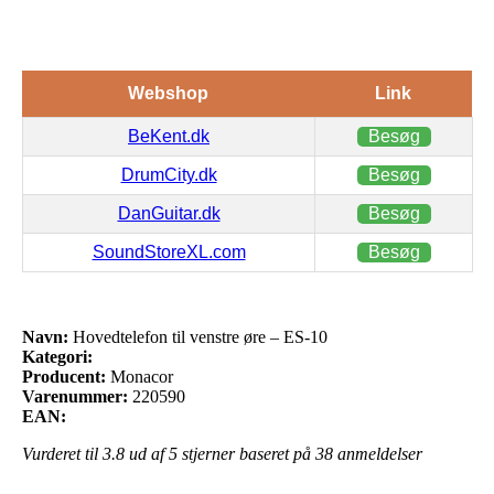
Webshop
Link
BeKent.dk
Besøg
DrumCity.dk
Besøg
DanGuitar.dk
Besøg
SoundStoreXL.com
Besøg
Navn:
Hovedtelefon til venstre øre – ES-10
Kategori:
Producent:
Monacor
Varenummer:
220590
EAN:
Vurderet til
3.8
ud af 5 stjerner baseret på
38
anmeldelser