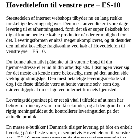
Hovedtelefon til venstre øre – ES-10
Størstedelen af internet webshops tilbyder nu en lang række
forskellige leveringsudgaver. Den mest anvendte er i vore dage
levering til et afhentningssted, fordi det så er super fleksibelt for
dig at kunne hente de købte produkter når der er mulighed for
det. Leveringsformen er altså meget ukompliceret, og tit desuden
den mindst kostelige fragtløsning ved køb af Hovedtelefon til
venstre øre – ES-10.
Du kunne alternativt påtænke at få varerne bragt til din
hjemmeadresse eller ud til din arbejdsplads. Løsningen viser sig
for det meste en kende mere bekostelig, men på den anden side
vældig gnidningsløs. Den mest betalelige leveringsmetode vil
dog i de fleste tilfælde være at hente varerne selv, som dog
nødvendiggør at du er lige ved internet firmaets hjemsted.
Leveringstidspunktet på er ret så vital i tilfælde af at man har
behov for dine nye varer om få sekunder, og af den grund er det
rigtig meningsfuldt at du kontrollerer leveringstiden på det
aktuelle produkt.
En masse e-butikker i Danmark tilsiger levering på blot en enkelt
hverdag på de fleste varer, eksempelvis Hovedtelefon til venstre