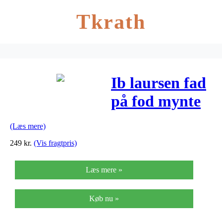
Tkrath
Ib laursen fad
på fod mynte
pumpkin spice
(Læs mere)
(h9xø29 cm)
249
kr.
(Vis fragtpris)
Læs mere »
Køb nu »