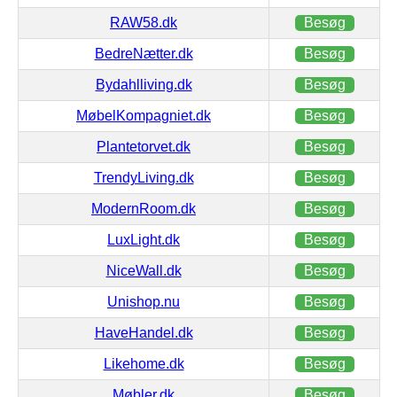
RAW58.dk
Besøg
BedreNætter.dk
Besøg
Bydahlliving.dk
Besøg
MøbelKompagniet.dk
Besøg
Plantetorvet.dk
Besøg
TrendyLiving.dk
Besøg
ModernRoom.dk
Besøg
LuxLight.dk
Besøg
NiceWall.dk
Besøg
Unishop.nu
Besøg
HaveHandel.dk
Besøg
Likehome.dk
Besøg
Møbler.dk
Besøg