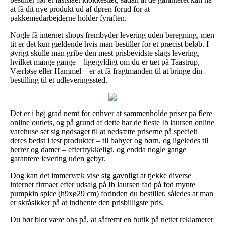
at få dit nye produkt ud af døren forud for at
pakkemedarbejderne holder fyraften.
Nogle få internet shops frembyder levering uden beregning, men
tit er det kun gældende hvis man bestiller for et præcist beløb. I
øvrigt skulle man gribe den mest prisbevidste slags levering,
hvilket mange gange – ligegyldigt om du er tæt på Taastrup,
Værløse eller Hammel – er at få fragtmanden til at bringe din
bestilling til et udleveringssted.
Det er i høj grad nemt for enhver at sammenholde priser på flere
online outlets, og på grund af dette har de fleste Ib laursen online
varehuse set sig nødsaget til at nedsætte priserne på specielt
deres bedst i test produkter – til babyer og børn, og ligeledes til
herrer og damer – eftertrykkeligt, og endda nogle gange
garantere levering uden gebyr.
Dog kan det immervæk vise sig gavnligt at tjekke diverse
internet firmaer efter udsalg på Ib laursen fad på fod mynte
pumpkin spice (h9xø29 cm) forinden du bestiller, således at man
er skråsikker på at indhente den prisbilligste pris.
Du bør blot være obs på, at såfremt en butik på nettet reklamerer