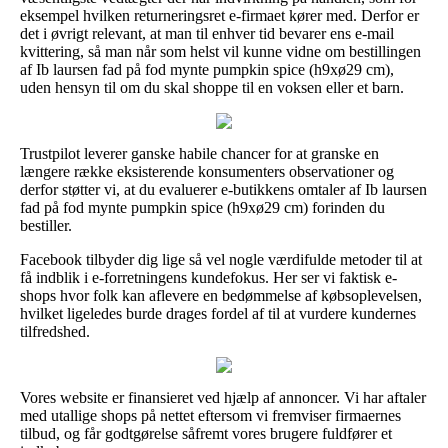
eksempel hvilken returneringsret e-firmaet kører med. Derfor er
det i øvrigt relevant, at man til enhver tid bevarer ens e-mail
kvittering, så man når som helst vil kunne vidne om bestillingen
af Ib laursen fad på fod mynte pumpkin spice (h9xø29 cm),
uden hensyn til om du skal shoppe til en voksen eller et barn.
Trustpilot leverer ganske habile chancer for at granske en
længere række eksisterende konsumenters observationer og
derfor støtter vi, at du evaluerer e-butikkens omtaler af Ib laursen
fad på fod mynte pumpkin spice (h9xø29 cm) forinden du
bestiller.
Facebook tilbyder dig lige så vel nogle værdifulde metoder til at
få indblik i e-forretningens kundefokus. Her ser vi faktisk e-
shops hvor folk kan aflevere en bedømmelse af købsoplevelsen,
hvilket ligeledes burde drages fordel af til at vurdere kundernes
tilfredshed.
Vores website er finansieret ved hjælp af annoncer. Vi har aftaler
med utallige shops på nettet eftersom vi fremviser firmaernes
tilbud, og får godtgørelse såfremt vores brugere fuldfører et