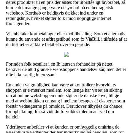
deres produkter til en pris der anses for uforståeligt favorabel, så
burde det mange gange være et symbol på en bedragerisk
webshop. Kortkøb er heldigvis dækket ind under en
retningslinje, hvilket støtter folk imod uoprigtige internet
foretagender.
Vi anbefaler kortbetalinger eller mobilbetaling. Som et alternativ
kunne du anvende et afdragstilbud som fx ViaBill, i tilfælde af at
du tilstræber at klare beløbet over en periode.
Forinden folk bestiller i en Ib laursen forhandler på nettet
behøver de altid granske webshoppens handelsvilkår, men det er
ofte ikke særlig interessant.
En anden valgmulighed kan være at kontrollere hvorvidt e-
shoppen er e-mærket medlem, som længe har været en sikring
om at online webshoppen understøtter de danske love, tillige
med at webbutikken en gang i mellem besøges af eksperter som
forstår vedtægterne på området. Derudover tilbydes du chance
for opbakning, for så vidt du forvoldes dilemmaer ved din
handel.
Yderligere anbefaler vi at kunden er omhyggelig omkring de
væsentligste vedtægter der har indvirkning på handlen, som for