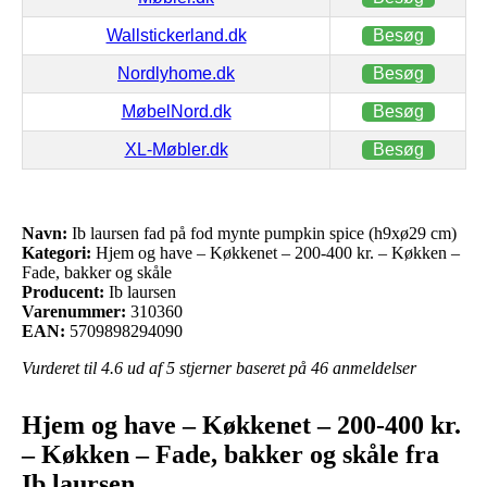
Wallstickerland.dk
Besøg
Nordlyhome.dk
Besøg
MøbelNord.dk
Besøg
XL-Møbler.dk
Besøg
Navn:
Ib laursen fad på fod mynte pumpkin spice (h9xø29 cm)
Kategori:
Hjem og have – Køkkenet – 200-400 kr. – Køkken –
Fade, bakker og skåle
Producent:
Ib laursen
Varenummer:
310360
EAN:
5709898294090
Vurderet til
4.6
ud af 5 stjerner baseret på
46
anmeldelser
Hjem og have – Køkkenet – 200-400 kr.
– Køkken – Fade, bakker og skåle fra
Ib laursen