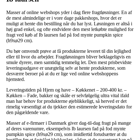
Masser af online webshops yder i dag flere fragtløsninger. En af
de mest almindelige er i vore dage pakkeshops, hvor det er
muligt at hente din bestilling når du har lyst. Løsningen er altså i
høj grad enkel, og ofte endvidere den mest letkøbte mulighed for
fragt ved køb af Ib laursen fad på fod mynte pumpkin spice
(h9xø29 cm).
Du bør omvendt prøve at få produkterne leveret til din lejlighed
eller til hvor du arbejder. Fragtløsningen bliver beklageligvis en
smule dyrere, men samtidig temmelig let. Den mest prisbevidste
leveringsudgave er unægtelig selv at hente produkterne, som
desværre beroer på at du er lige ved online webshoppens
hjemsted.
Leveringstiden på Hjem og have – Køkkenet – 200-400 kr. –
Køkken – Fade, bakker og skåle er selvfølgelig ultra vital ifald
man har behov for produkterne øjeblikkeligt, så herved er det
rimelig væsentligt at du tjekker den estimerede leveringsdato for
den pågældende vare.
Masser af e-firmaer i Danmark giver dag-til-dag fragt på mange
af deres varenumre, eksempelvis Ib laursen fad på fod mynte
pumpkin spice (h9xø29 cm), som imidlertid forudsætter at du
bestiller før et fastslået klokkeslæt, sådan at de garanteret kan nå