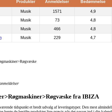
Produkter
Anmeldelser
Bedømmelse
Musik
1571
4,9
Musik
73
4,8
Musik
466
4,8
m
Musik
229
4,7
øgmaskiner>Røgvæske
anmeldelser
er>Røgmaskiner>Røgvæske fra IBIZA
værende tidspunkt et bredt udvalg af leveringstyper. Den mest almindel
unne hente de bestilte produkter lige præcis når det passer ind i din kalen