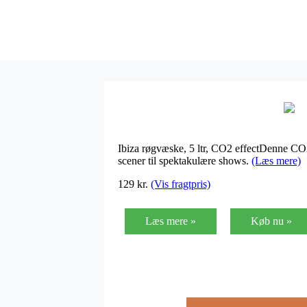
Ibiza røgvæske, 5 ltr, CO2 effectDenne CO2
scener til spektakulære shows.
(Læs mere)
129
kr.
(Vis fragtpris)
Læs mere »
Køb nu »