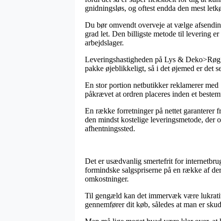
gnidningsløs, og oftest endda den mest letkø
Du bør omvendt overveje at vælge afsending hj
grad let. Den billigste metode til levering e
arbejdslager.
Leveringshastigheden på Lys & Deko>Røg &
pakke øjeblikkeligt, så i det øjemed er det 
En stor portion netbutikker reklamerer med 
påkrævet at ordren placeres inden et bestemt
En række forretninger på nettet garanterer fr
den mindst kostelige leveringsmetode, der of
afhentningssted.
Det er usædvanlig smertefrit for internetb
formindske salgspriserne på en række af dere
omkostninger.
Til gengæld kan det immervæk være lukrativt
gennemfører dit køb, således at man er skuds