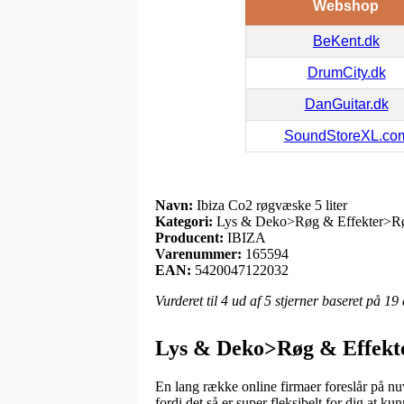
Webshop
BeKent.dk
DrumCity.dk
DanGuitar.dk
SoundStoreXL.co
Navn:
Ibiza Co2 røgvæske 5 liter
Kategori:
Lys & Deko>Røg & Effekter>R
Producent:
IBIZA
Varenummer:
165594
EAN:
5420047122032
Vurderet til
4
ud af 5 stjerner baseret på
19
Lys & Deko>Røg & Effekt
En lang række online firmaer foreslår på nu
fordi det så er super fleksibelt for dig at k