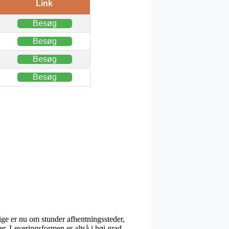
Link
Besøg
Besøg
Besøg
Besøg
ige er nu om stunder afhentningssteder,
der. Leveringsformen er altså i høj grad