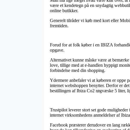
Man må lige meget hvad være klar over, at h
være et kendetegn på en snydagtig webbutik
online butikker.
Generelt tilråder vi køb med kort eller Mob
fremtiden.
Forud for at folk køber i en IBIZA forhandl
opgave.
Alternativet kunne måske være at bemærke 
love, tillige med at e-handlen hyppigt monit
forbindelse med din shopping.
Ydermere anbefaler vi at køberen er oppe 
internet webshoppen benytter. Derfor er det
bestillingen af Ibiza Co2 røgvæske 5 liter, 
Trustpilot leverer stort set gode mulighede
internet virksomhedens anmeldelser af Ibiza
Facebook præsterer derudover en lang række 