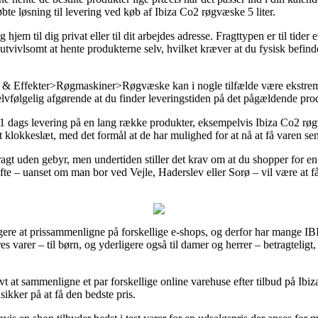
bte løsning til levering ved køb af Ibiza Co2 røgvæske 5 liter.
em til dig privat eller til dit arbejdes adresse. Fragttypen er til tider
r utvivlsomt at hente produkterne selv, hvilket kræver at du fysisk befin
 Effekter>Røgmaskiner>Røgvæske kan i nogle tilfælde være ekstremt
selvfølgelig afgørende at du finder leveringstiden på det pågældende pro
1 dags levering på en lang række produkter, eksempelvis Ibiza Co2 røgv
 klokkeslæt, med det formål at de har mulighed for at nå at få varen send
agt uden gebyr, men undertiden stiller det krav om at du shopper for en fa
te – uanset om man bor ved Vejle, Haderslev eller Sorø – vil være at få f
rugere at prissammenligne på forskellige e-shops, og derfor har mange 
s varer – til børn, og yderligere også til damer og herrer – betragtelig
 at sammenligne et par forskellige online varehuse efter tilbud på Ibi
ikker på at få den bedste pris.