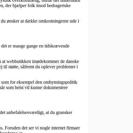
 mystisk overkommelig, burde det undertiden
n, der hjælper folk imod bedrageriske
vis du ønsker at dække omkostningerne ude i
en det er mange gange en tidskrævende
 på at webbutikken imødekommer de danske
 til støtte, såfremt du oplever problemer i
, som for eksempel den ombytningspolitik
n når som helst vil kunne dokumentere
det anbefalelsesværdigt, at du gransker
. Foruden det ser vi nogle internet firmaer