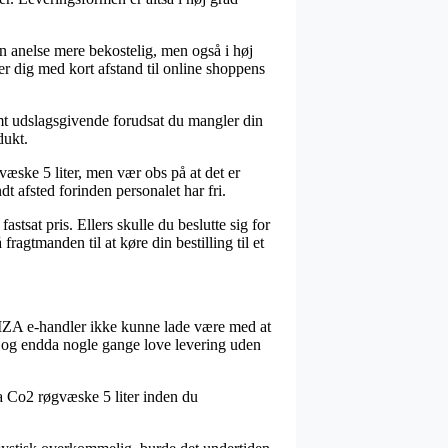
 en anelse mere bekostelig, men også i høj
der dig med kort afstand til online shoppens
 udslagsgivende forudsat du mangler din
dukt.
æske 5 liter, men vær obs på at det er
t afsted forinden personalet har fri.
stsat pris. Ellers skulle du beslutte sig for
ragtmanden til at køre din bestilling til et
IBIZA e-handler ikke kunne lade være med at
t, og endda nogle gange love levering uden
za Co2 røgvæske 5 liter inden du