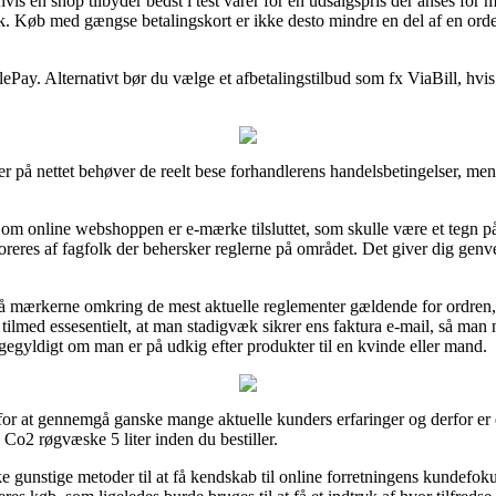
vis en shop tilbyder bedst i test varer for en udsalgspris der anses for
. Køb med gængse betalingskort er ikke desto mindre en del af en orde
ilePay. Alternativt bør du vælge et afbetalingstilbud som fx ViaBill, h
er på nettet behøver de reelt bese forhandlerens handelsbetingelser, m
om online webshoppen er e-mærke tilsluttet, som skulle være et tegn
oreres af fagfolk der behersker reglerne på området. Det giver dig genvej
på mærkerne omkring de mest aktuelle reglementer gældende for ordren
 tilmed essesentielt, at man stadigvæk sikrer ens faktura e-mail, så ma
ligegyldigt om man er på udkig efter produkter til en kvinde eller mand.
r for at gennemgå ganske mange aktuelle kunders erfaringer og derfor er 
 Co2 røgvæske 5 liter inden du bestiller.
gunstige metoder til at få kendskab til online forretningens kundefokus