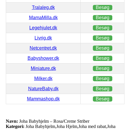
Tralaleg.dk
Besøg
MamaMilla.dk
Besøg
Legehjulet.dk
Besøg
Livrig.dk
Besøg
Netcentret.dk
Besøg
Babyshower.dk
Besøg
Miniature.dk
Besøg
Milker.dk
Besøg
NatureBaby.dk
Besøg
Mammashop.dk
Besøg
Navn:
Joha Babyhjelm – Rosa/Creme Striber
Kategori:
Joha Babyhjelm,Joha Hjelm,Joha med rabat,Joha