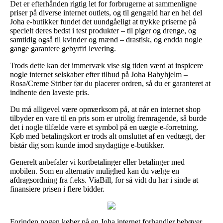
Det er efterhånden rigtig let for forbrugerne at sammenligne
priser på diverse internet outlets, og til gengæld har en hel del
Joha e-butikker fundet det uundgåeligt at trykke priserne på
specielt deres bedst i test produkter – til piger og drenge, og
samtidig også til kvinder og mænd – drastisk, og endda nogle
gange garantere gebyrfri levering.
Trods dette kan det immervæk vise sig tiden værd at inspicere
nogle internet selskaber efter tilbud på Joha Babyhjelm –
Rosa/Creme Striber før du placerer ordren, så du er garanteret at
indhente den laveste pris.
Du må alligevel være opmærksom på, at når en internet shop
tilbyder en vare til en pris som er utrolig fremragende, så burde
det i nogle tilfælde være et symbol på en uægte e-forretning.
Køb med betalingskort er trods alt omsluttet af en vedtægt, der
bistår dig som kunde imod snydagtige e-butikker.
Generelt anbefaler vi kortbetalinger eller betalinger med
mobilen. Som en alternativ mulighed kan du vælge en
afdragsordning fra f.eks. ViaBill, for så vidt du har i sinde at
finansiere prisen i flere bidder.
Forinden nogen køber på en Joha internet forhandler behøver