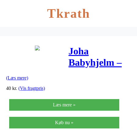
Tkrath
Joha
Babyhjelm –
Rosa/Creme
(Læs mere)
Striber
40
kr.
(Vis fragtpris)
Læs mere »
Køb nu »