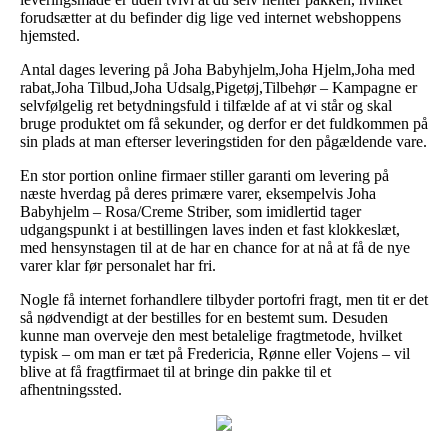
forudsætter at du befinder dig lige ved internet webshoppens
hjemsted.
Antal dages levering på Joha Babyhjelm,Joha Hjelm,Joha med
rabat,Joha Tilbud,Joha Udsalg,Pigetøj,Tilbehør – Kampagne er
selvfølgelig ret betydningsfuld i tilfælde af at vi står og skal
bruge produktet om få sekunder, og derfor er det fuldkommen på
sin plads at man efterser leveringstiden for den pågældende vare.
En stor portion online firmaer stiller garanti om levering på
næste hverdag på deres primære varer, eksempelvis Joha
Babyhjelm – Rosa/Creme Striber, som imidlertid tager
udgangspunkt i at bestillingen laves inden et fast klokkeslæt,
med hensynstagen til at de har en chance for at nå at få de nye
varer klar før personalet har fri.
Nogle få internet forhandlere tilbyder portofri fragt, men tit er det
så nødvendigt at der bestilles for en bestemt sum. Desuden
kunne man overveje den mest betalelige fragtmetode, hvilket
typisk – om man er tæt på Fredericia, Rønne eller Vojens – vil
blive at få fragtfirmaet til at bringe din pakke til et
afhentningssted.