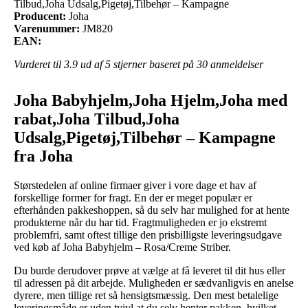
Tilbud,Joha Udsalg,Pigetøj,Tilbehør – Kampagne
Producent:
Joha
Varenummer:
JM820
EAN:
Vurderet til
3.9
ud af 5 stjerner baseret på
30
anmeldelser
Joha Babyhjelm,Joha Hjelm,Joha med
rabat,Joha Tilbud,Joha
Udsalg,Pigetøj,Tilbehør – Kampagne
fra Joha
Størstedelen af online firmaer giver i vore dage et hav af
forskellige former for fragt. En der er meget populær er
efterhånden pakkeshoppen, så du selv har mulighed for at hente
produkterne når du har tid. Fragtmuligheden er jo ekstremt
problemfri, samt oftest tillige den prisbilligste leveringsudgave
ved køb af Joha Babyhjelm – Rosa/Creme Striber.
Du burde derudover prøve at vælge at få leveret til dit hus eller
til adressen på dit arbejde. Muligheden er sædvanligvis en anelse
dyrere, men tillige ret så hensigtsmæssig. Den mest betalelige
leveringsmåde er uden tvivl at du selv henter pakken, hvilket