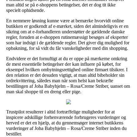
man altid se på e-shoppens betingelser, det er dog tit ikke
specielt ophidsende.
En nemmere løsning kunne være at bemærke hvorvidt online
butikken er godkendt af e-mærket, siden det almindeligvis er en
sikring om at e-forhandleren understøtter de gældende danske
regler, foruden at e-shoppen rutinemæssigt besøges af eksperter
som har indsigt i de gældende regler. Det giver dig mulighed for
opbakning, for så vidt du får vanskeligheder med din shopping.
Endvidere er det fornuftigt at du er oppe på mærkerne omkring
de mest essentielle betingelser der kan influere på købet, for
eksempel hvilken ombytningsrettighed online firmaet tilsikrer. I
den relation er det desuden vigtigt, at man altid bibeholder sin
ordrekvittering, således man når som helst kan bekræfte
bestillingen af Joha Babyhjelm – Rosa/Creme Striber, uanset om
man skal shoppe til en dreng eller pige.
Trustpilot resulterer i altid fortræffelige muligheder for at
inspicere adskillige forhenværende forbrugeres vurderinger og
herved er det en hjælp, at du gennemsøger internet butikkens
vurderinger af Joha Babyhjelm – Rosa/Creme Striber inden du
bestiller.