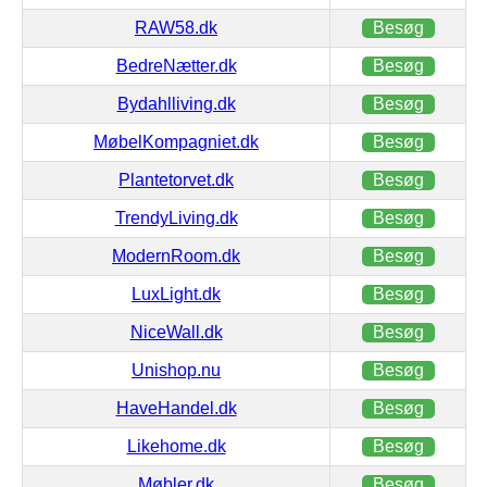
RAW58.dk
Besøg
BedreNætter.dk
Besøg
Bydahlliving.dk
Besøg
MøbelKompagniet.dk
Besøg
Plantetorvet.dk
Besøg
TrendyLiving.dk
Besøg
ModernRoom.dk
Besøg
LuxLight.dk
Besøg
NiceWall.dk
Besøg
Unishop.nu
Besøg
HaveHandel.dk
Besøg
Likehome.dk
Besøg
Møbler.dk
Besøg