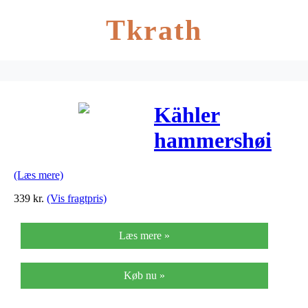
Tkrath
Kähler
hammershøi
salt/peber
(Læs mere)
kværn
339
kr.
(Vis fragtpris)
(antracit)
Læs mere »
Køb nu »