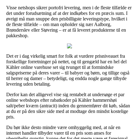
Visse netshops sikrer portofri levering, men i de fleste tilfælde er
det under forudsætning af at der indkøbes for en præcis sum. I
øvrigt må man snuppe den prisbilligste leveringstype, hvilket i
de fleste tilfælde – om man opholder sig nær Aalborg,
Brønderslev eller Støvring – er at få leveret produkterne til en
pakkeshop.
Det er i dag virkelig smart for folk at vurdere prisniveauet fra
forskellige forretninger på nettet, og til gengæld har en hel del
Kähler online varehuse set sig tvunget til at formindske
salgspriserne på deres varer – til babyer og børn, og tillige også
til herrer og damer – betydeligt, og endda nogle gange tilbyde
levering uden betaling.
Derfor kan det alligevel vise sig rentabelt at undersøge et par
online webshops efter rabatkoder på Kähler hammershøi
salt/peber kværn (antracit) inden du gennemfører dit køb, sådan
at du er på den sikre side med at modtage den mindst kostelige
pris.
Du bør ikke desto mindre være omhyggelig med, at når en
internet handler tilbyder varer til en pris som anses for
ubegribelig gunstig, kunne det for det meste være et faresignal