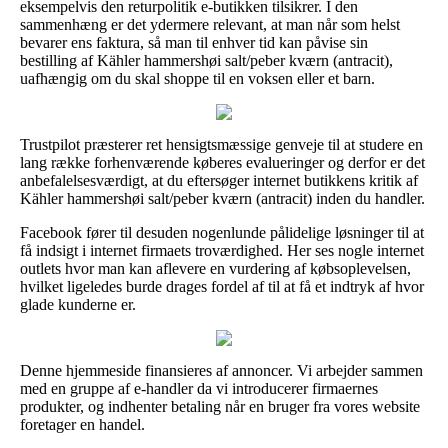
eksempelvis den returpolitik e-butikken tilsikrer. I den
sammenhæng er det ydermere relevant, at man når som helst
bevarer ens faktura, så man til enhver tid kan påvise sin
bestilling af Kähler hammershøi salt/peber kværn (antracit),
uafhængig om du skal shoppe til en voksen eller et barn.
Trustpilot præsterer ret hensigtsmæssige genveje til at studere en
lang række forhenværende køberes evalueringer og derfor er det
anbefalelsesværdigt, at du eftersøger internet butikkens kritik af
Kähler hammershøi salt/peber kværn (antracit) inden du handler.
Facebook fører til desuden nogenlunde pålidelige løsninger til at
få indsigt i internet firmaets troværdighed. Her ses nogle internet
outlets hvor man kan aflevere en vurdering af købsoplevelsen,
hvilket ligeledes burde drages fordel af til at få et indtryk af hvor
glade kunderne er.
Denne hjemmeside finansieres af annoncer. Vi arbejder sammen
med en gruppe af e-handler da vi introducerer firmaernes
produkter, og indhenter betaling når en bruger fra vores website
foretager en handel.