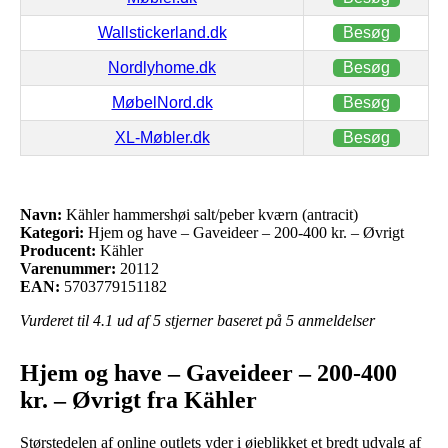
Wallstickerland.dk
Besøg
Nordlyhome.dk
Besøg
MøbelNord.dk
Besøg
XL-Møbler.dk
Besøg
Navn:
Kähler hammershøi salt/peber kværn (antracit)
Kategori:
Hjem og have – Gaveideer – 200-400 kr. – Øvrigt
Producent:
Kähler
Varenummer:
20112
EAN:
5703779151182
Vurderet til
4.1
ud af 5 stjerner baseret på
5
anmeldelser
Hjem og have – Gaveideer – 200-400
kr. – Øvrigt fra Kähler
Størstedelen af online outlets yder i øjeblikket et bredt udvalg af