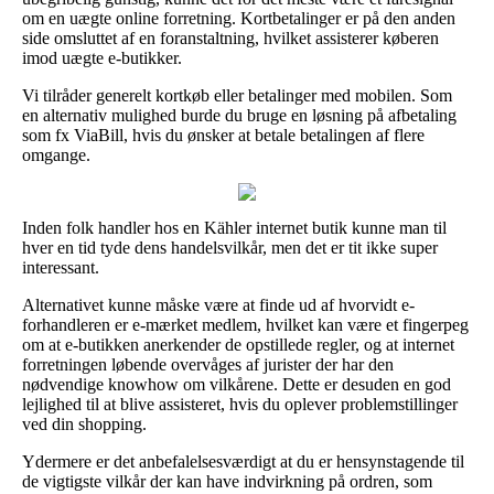
om en uægte online forretning. Kortbetalinger er på den anden
side omsluttet af en foranstaltning, hvilket assisterer køberen
imod uægte e-butikker.
Vi tilråder generelt kortkøb eller betalinger med mobilen. Som
en alternativ mulighed burde du bruge en løsning på afbetaling
som fx ViaBill, hvis du ønsker at betale betalingen af flere
omgange.
Inden folk handler hos en Kähler internet butik kunne man til
hver en tid tyde dens handelsvilkår, men det er tit ikke super
interessant.
Alternativet kunne måske være at finde ud af hvorvidt e-
forhandleren er e-mærket medlem, hvilket kan være et fingerpeg
om at e-butikken anerkender de opstillede regler, og at internet
forretningen løbende overvåges af jurister der har den
nødvendige knowhow om vilkårene. Dette er desuden en god
lejlighed til at blive assisteret, hvis du oplever problemstillinger
ved din shopping.
Ydermere er det anbefalelsesværdigt at du er hensynstagende til
de vigtigste vilkår der kan have indvirkning på ordren, som