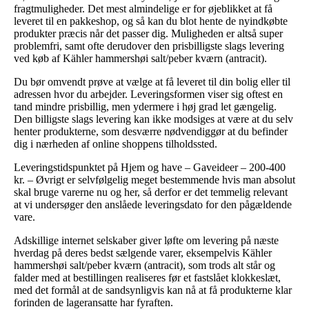
fragtmuligheder. Det mest almindelige er for øjeblikket at få
leveret til en pakkeshop, og så kan du blot hente de nyindkøbte
produkter præcis når det passer dig. Muligheden er altså super
problemfri, samt ofte derudover den prisbilligste slags levering
ved køb af Kähler hammershøi salt/peber kværn (antracit).
Du bør omvendt prøve at vælge at få leveret til din bolig eller til
adressen hvor du arbejder. Leveringsformen viser sig oftest en
tand mindre prisbillig, men ydermere i høj grad let gængelig.
Den billigste slags levering kan ikke modsiges at være at du selv
henter produkterne, som desværre nødvendiggør at du befinder
dig i nærheden af online shoppens tilholdssted.
Leveringstidspunktet på Hjem og have – Gaveideer – 200-400
kr. – Øvrigt er selvfølgelig meget bestemmende hvis man absolut
skal bruge varerne nu og her, så derfor er det temmelig relevant
at vi undersøger den anslåede leveringsdato for den pågældende
vare.
Adskillige internet selskaber giver løfte om levering på næste
hverdag på deres bedst sælgende varer, eksempelvis Kähler
hammershøi salt/peber kværn (antracit), som trods alt står og
falder med at bestillingen realiseres før et fastslået klokkeslæt,
med det formål at de sandsynligvis kan nå at få produkterne klar
forinden de lageransatte har fyraften.