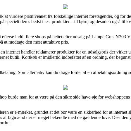
lk at vurdere prisniveauet fra forskellige internet foretagender, og for 
e på specielt deres bedst i test produkter – til børn, og desuden også til
.
t efterse indtil flere shops på nettet efter udsalg på Lampe Gras N203
på at modtage den mest attraktive pris.
en internet handler reklamerer produkter for en udsalgspris der virker uf
nternet butik. Kortkøb er imidlertid indbefattet af en ordning, der begu
betaling. Som alternativ kan du drage fordel af en afbetalingsordning som
op burde man for at være på den sikre side have øje for webshoppens ha
dleren er e-mærket, grundet at det bør være en sikkerhed for at internet 
es af fagmænd der er meget bekendte med de gældende love. Desuden give
ordre.