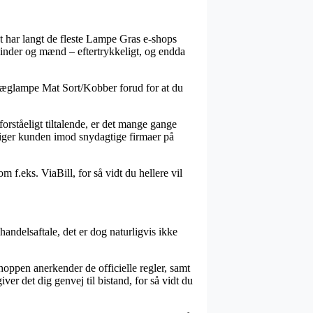
det har langt de fleste Lampe Gras e-shops
 kvinder og mænd – eftertrykkeligt, og endda
 Væglampe Mat Sort/Kobber forud for at du
orståeligt tiltalende, er det mange gange
nstiger kunden imod snydagtige firmaer på
 f.eks. ViaBill, for så vidt du hellere vil
ndelsaftale, det er dog naturligvis ikke
shoppen anerkender de officielle regler, samt
r det dig genvej til bistand, for så vidt du