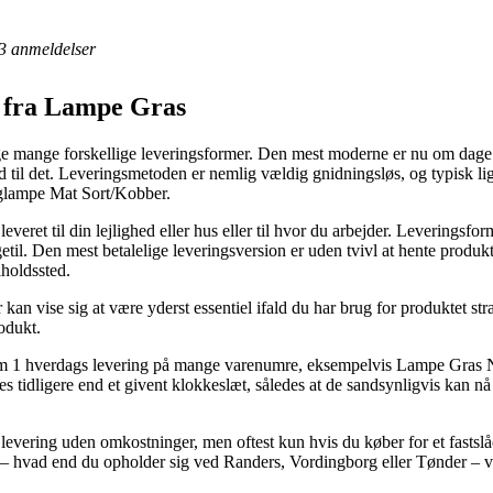
3
anmeldelser
 fra Lampe Gras
dage mange forskellige leveringsformer. Den mest moderne er nu om dage 
tid til det. Leveringsmetoden er nemlig vældig gnidningsløs, og typisk l
lampe Mat Sort/Kobber.
veret til din lejlighed eller hus eller til hvor du arbejder. Leveringsfo
etil. Den mest betalelige leveringsversion er uden tvivl at hente produ
lholdssted.
 vise sig at være yderst essentiel ifald du har brug for produktet strak
odukt.
fte om 1 hverdags levering på mange varenumre, eksempelvis Lampe Gr
ges tidligere end et givent klokkeslæt, således at de sandsynligvis kan nå
evering uden omkostninger, men oftest kun hvis du køber for et fastslå
 – hvad end du opholder sig ved Randers, Vordingborg eller Tønder – vil v