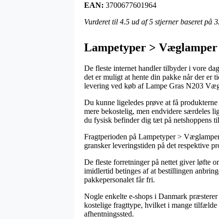
EAN:
3700677601964
Vurderet til
4.5
ud af 5 stjerner baseret på
3
Lampetyper > Væglamper
De fleste internet handler tilbyder i vore 
det er muligt at hente din pakke når der er 
levering ved køb af Lampe Gras N203 Væg
Du kunne ligeledes prøve at få produkterne le
mere bekostelig, men endvidere særdeles lig
du fysisk befinder dig tæt på netshoppens ti
Fragtperioden på Lampetyper > Væglamper kan
gransker leveringstiden på det respektive pr
De fleste forretninger på nettet giver lø
imidlertid betinges af at bestillingen anbrin
pakkepersonalet får fri.
Nogle enkelte e-shops i Danmark præsterer l
kostelige fragttype, hvilket i mange tilfælde
afhentningssted.