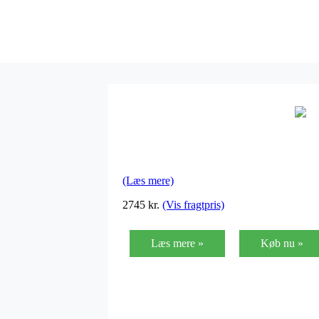
(Læs mere)
2745
kr.
(Vis fragtpris)
Læs mere »
Køb nu »