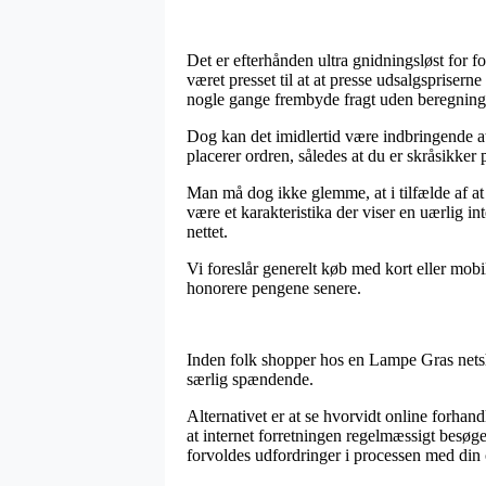
Det er efterhånden ultra gnidningsløst for fo
været presset til at at presse udsalgsprisern
nogle gange frembyde fragt uden beregning
Dog kan det imidlertid være indbringende a
placerer ordren, således at du er skråsikker 
Man må dog ikke glemme, at i tilfælde af at 
være et karakteristika der viser en uærlig i
nettet.
Vi foreslår generelt køb med kort eller mobil
honorere pengene senere.
Inden folk shopper hos en Lampe Gras netsh
særlig spændende.
Alternativet er at se hvorvidt online forhan
at internet forretningen regelmæssigt besøg
forvoldes udfordringer i processen med din 