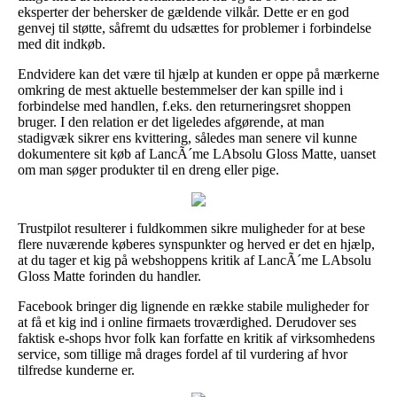
eksperter der behersker de gældende vilkår. Dette er en god
genvej til støtte, såfremt du udsættes for problemer i forbindelse
med dit indkøb.
Endvidere kan det være til hjælp at kunden er oppe på mærkerne
omkring de mest aktuelle bestemmelser der kan spille ind i
forbindelse med handlen, f.eks. den returneringsret shoppen
bruger. I den relation er det ligeledes afgørende, at man
stadigvæk sikrer ens kvittering, således man senere vil kunne
dokumentere sit køb af LancÃ´me LAbsolu Gloss Matte, uanset
om man søger produkter til en dreng eller pige.
Trustpilot resulterer i fuldkommen sikre muligheder for at bese
flere nuværende køberes synspunkter og herved er det en hjælp,
at du tager et kig på webshoppens kritik af LancÃ´me LAbsolu
Gloss Matte forinden du handler.
Facebook bringer dig lignende en række stabile muligheder for
at få et kig ind i online firmaets troværdighed. Derudover ses
faktisk e-shops hvor folk kan forfatte en kritik af virksomhedens
service, som tillige må drages fordel af til vurdering af hvor
tilfredse kunderne er.