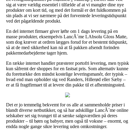
sig at være vældig essentiel i tilfælde af at vi mangler dine nye
produkter om kort tid, og med det formål er det fuldkommen på
sin plads at vi ser nærmere på det forventede leveringstidspunkt
ved det pågældende produkt.
En del internet firmaer giver løfte om 1 dags levering på en
masse produkter, eksempelvis LancÃ´me LAbsolu Gloss Matte,
som dog kræver at ordren lægges forud for et bestemt tidspunkt,
så at de med sikkerhed kan nå at få pakken afsendt forinden
pakkemedarbejderne tager hjem.
En række internet handler præsterer portofri levering, men typisk
kun såfremt der shoppes for en fastsat pris. Som alternativ kunne
du foretrække den mindst kostelige leveringsmanér, der typisk –
hvad end man opholder sig ved Randers, Hillerød eller Sæby –
er at få fragtfirmaet til at levere din pakke til et afhentningssted.
Det er jo temmelig bekvemt for os alle at sammenholde priser i
blandt diverse netbutikker, og så har adskillige LancÃ´me online
selskaber set sig tvunget til at sænke salgsværdien på deres
produkter – til børn og babyer, men også til voksne – enormt, og
endda nogle gange sikre levering uden omkostninger.