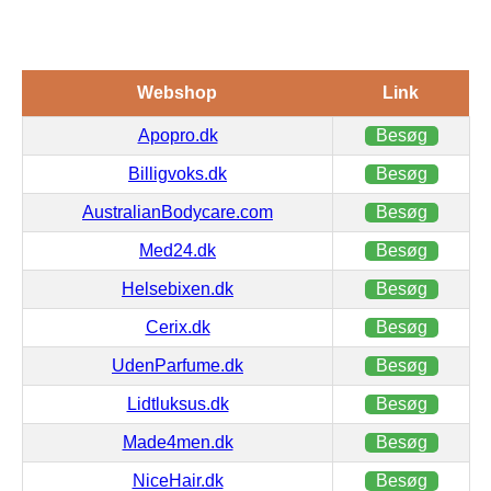
Webshop
Link
Apopro.dk
Besøg
Billigvoks.dk
Besøg
AustralianBodycare.com
Besøg
Med24.dk
Besøg
Helsebixen.dk
Besøg
Cerix.dk
Besøg
UdenParfume.dk
Besøg
Lidtluksus.dk
Besøg
Made4men.dk
Besøg
NiceHair.dk
Besøg