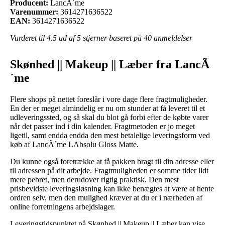
Producent:
LancÃ´me
Varenummer:
3614271636522
EAN:
3614271636522
Vurderet til
4.5
ud af 5 stjerner baseret på
40
anmeldelser
Skønhed || Makeup || Læber fra LancÃ
´me
Flere shops på nettet foreslår i vore dage flere fragtmuligheder.
En der er meget almindelig er nu om stunder at få leveret til et
udleveringssted, og så skal du blot gå forbi efter de købte varer
når det passer ind i din kalender. Fragtmetoden er jo meget
ligetil, samt endda endda den mest betalelige leveringsform ved
køb af LancÃ´me LAbsolu Gloss Matte.
Du kunne også foretrække at få pakken bragt til din adresse eller
til adressen på dit arbejde. Fragtmuligheden er somme tider lidt
mere pebret, men derudover rigtig praktisk. Den mest
prisbevidste leveringsløsning kan ikke benægtes at være at hente
ordren selv, men den mulighed kræver at du er i nærheden af
online forretningens arbejdslager.
Leveringstidspunktet på Skønhed || Makeup || Læber kan vise