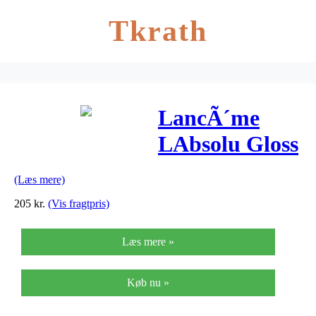
Tkrath
LancÃ´me
LAbsolu Gloss
Matte
(Læs mere)
205
kr.
(Vis fragtpris)
Læs mere »
Køb nu »