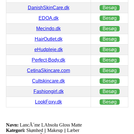
DanishSkinCare.dk
Besøg
EDOA.dk
Besøg
Mecindo.dk
Besøg
HairOutlet.dk
Besøg
eHudpleje.dk
Besøg
Perfect-Body.dk
Besøg
CetinaSkincare.com
Besøg
Cultskincare.dk
Besøg
Fashiongirl.dk
Besøg
LookFoxy.dk
Besøg
Navn:
LancÃ´me LAbsolu Gloss Matte
Kategori:
Skønhed || Makeup || Læber