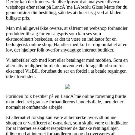
Derfor kan det immervæk blive lønsomt at analysere diverse
webshops efter rabat på LancÃ´me LAbsolu Gloss Matte før du
gennemfører din bestilling, således at du er tryg ved at få den
billigste pris.
Man må alligevel ikke overse, at såfremt en webshop forhandler
produkter til salg for en salgspris som kan ses som
ekstraordinært beskeden, er det tit være en indikator for en
bedragerisk online shop. Handler med kort er dog omfattet af en
lov, der hjælper folk overfor snydagtige internet butikker.
Vi anbefaler køb med kort eller betalinger med mobilen. Som en
alternativ mulighed burde du anvende et afdragstilbud som for
eksempel ViaBill, forudsat du ser en fordel i at betale regningen
ude i fremtiden.
Forinden folk bestiller på en LancÃ´me online forretning burde
man ideelt set granske forhandlerens handelsaftale, men det er
normalt et omfattende arbejde.
Et alternativt forslag kan være at bemærke hvorvidt online
shoppen er verificeret af e-mærket, som skulle være en indikator
for at internet selskabet respekterer de danske retningslinjer,
tillige med at internet forhandleren nu og da overværes af