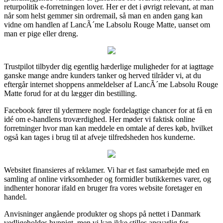
returpolitik e-forretningen lover. Her er det i øvrigt relevant, at man
når som helst gemmer sin ordremail, så man en anden gang kan
vidne om handlen af LancÃ´me Labsolu Rouge Matte, uanset om
man er pige eller dreng.
Trustpilot tilbyder dig egentlig hæderlige muligheder for at iagttage
ganske mange andre kunders tanker og herved tilråder vi, at du
eftergår internet shoppens anmeldelser af LancÃ´me Labsolu Rouge
Matte forud for at du lægger din bestilling.
Facebook fører til ydermere nogle fordelagtige chancer for at få en
idé om e-handlens troværdighed. Her møder vi faktisk online
forretninger hvor man kan meddele en omtale af deres køb, hvilket
også kan tages i brug til at afveje tilfredsheden hos kunderne.
Websitet finansieres af reklamer. Vi har et fast samarbejde med en
samling af online virksomheder og formidler butikkernes varer, og
indhenter honorar ifald en bruger fra vores website foretager en
handel.
Anvisninger angående produkter og shops på nettet i Danmark
vedligeholdes hyppigt, men vi kan ikke stilles ansvarlig for