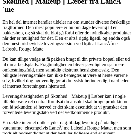
Skønhed || Makeup || Læber fra LancÃ
´me
En hel del internet handler tildeler nu om stunder diverse forskellige
fragtformer. Den mest populære er nu om dage levering til en
pakkeshop, og så skal du blot gå forbi efter de nyindkøbte produkter
når der er mulighed for det. Den er altså rigtig ligetil, og endda også
den mest prisbevidste leveringsversion ved køb af LancÃ´me
Labsolu Rouge Matte.
Du kan tillige vælge at få pakken bragt til din private bopæl eller ud
til din arbejdsplads. Fragtmuligheden bliver jævnligt en sjat mere
omkostningsfuld, men samtidig ekstremt hensigtsmæssig. Den
billigste leveringsmåde kan ikke benægtes at være at hente varerne
selv, hvilket dog nødvendiggør at du fysisk befinder dig i nærheden
af internet forretningens hjemsted.
Leveringshastigheden på Skønhed || Makeup || Læber kan i nogle
tilfælde være ret central forudsat du absolut skal bruge produkterne
om få sekunder, så herved er det skam essentielt at vi gransker den
forventede leveringsdato ved det vedkommende produkt.
En række internet outlets yder dag-til-dag levering på utallige
varenumre, eksempelvis LancÃ´me Labsolu Rouge Matte, men som
trods alt nødvendiggør at der bestilles tidligere end et givent