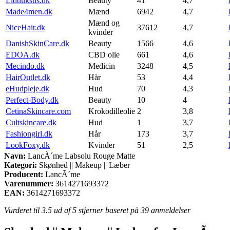
Lidtluksus.dk
Beauty
41
4,7
Made4men.dk
Mænd
6942
4,7
Mænd og
NiceHair.dk
37612
4,7
kvinder
DanishSkinCare.dk
Beauty
1566
4,6
EDOA.dk
CBD olie
661
4,6
Mecindo.dk
Medicin
3248
4,5
HairOutlet.dk
Hår
53
4,4
eHudpleje.dk
Hud
70
4,3
Perfect-Body.dk
Beauty
10
4
CetinaSkincare.com
Krokodilleolie
2
3,8
Cultskincare.dk
Hud
1
3,7
Fashiongirl.dk
Hår
173
3,7
LookFoxy.dk
Kvinder
51
2,5
Navn:
LancÃ´me Labsolu Rouge Matte
Kategori:
Skønhed || Makeup || Læber
Producent:
LancÃ´me
Varenummer:
3614271693372
EAN:
3614271693372
Vurderet til
3.5
ud af 5 stjerner baseret på
39
anmeldelser