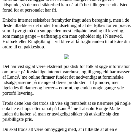
tidspunkt, så de med sikkerhed kan nå at få bestillingen sendt afsted
forud for at personalet har fri.
Enkelte internet selskaber frembyder fragt uden beregning, men i de
fleste tilfælde er det under forudsætning af at der købes for en præcis
sum. I øvrigt må du snuppe den mest letkøbte løsning til levering,
som mange gange – uafhængig om man opholder sig i Næstved,
Holbæk eller Ringkøbing – vil blive at få fragtmanden til at køre din
ordre til en pakkeshop.
Det har vist sig at være ekstremt praktisk for folk at søge information
om priser på forskellige internet varehuse, og til gengæld har masser
af LancÃ´me online firmaer fundet det nødvendigt at formindske
udsalgspriserne på mange af deres produkter – til juniorer, men
ligeledes til damer og herrer – enormt, og endda nogle gange yde
portofri levering.
Trods dette kan det trods alt vise sig rentabelt at se nærmere på nogle
enkelte e-shops efter rabat på LancÃ´me Labsolu Rouge Matte
inden du køber, så man er usvigeligt sikker på at skaffe sig den
prisbilligste pris.
Du skal trods alt være omhyggelig med, at i tilfælde af at en e-