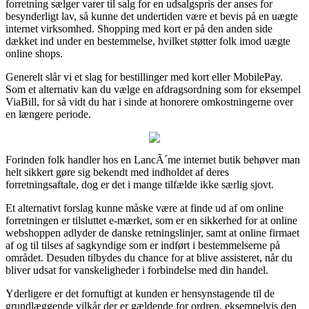
forretning sælger varer til salg for en udsalgspris der anses for
besynderligt lav, så kunne det undertiden være et bevis på en uægte
internet virksomhed. Shopping med kort er på den anden side
dækket ind under en bestemmelse, hvilket støtter folk imod uægte
online shops.
Generelt slår vi et slag for bestillinger med kort eller MobilePay.
Som et alternativ kan du vælge en afdragsordning som for eksempel
ViaBill, for så vidt du har i sinde at honorere omkostningerne over
en længere periode.
Forinden folk handler hos en LancÃ´me internet butik behøver man
helt sikkert gøre sig bekendt med indholdet af deres
forretningsaftale, dog er det i mange tilfælde ikke særlig sjovt.
Et alternativt forslag kunne måske være at finde ud af om online
forretningen er tilsluttet e-mærket, som er en sikkerhed for at online
webshoppen adlyder de danske retningslinjer, samt at online firmaet
af og til tilses af sagkyndige som er indført i bestemmelserne på
området. Desuden tilbydes du chance for at blive assisteret, når du
bliver udsat for vanskeligheder i forbindelse med din handel.
Yderligere er det fornuftigt at kunden er hensynstagende til de
grundlæggende vilkår der er gældende for ordren, eksempelvis den