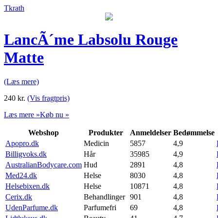
Tkrath
LancÃ´me Labsolu Rouge
Matte
(Læs mere)
240
kr.
(Vis fragtpris)
Læs mere »
Køb nu »
Webshop
Produkter
Anmeldelser
Bedømmelse
Apopro.dk
Medicin
5857
4,9
Billigvoks.dk
Hår
35985
4,9
AustralianBodycare.com
Hud
2891
4,8
Med24.dk
Helse
8030
4,8
Helsebixen.dk
Helse
10871
4,8
Cerix.dk
Behandlinger
901
4,8
UdenParfume.dk
Parfumefri
69
4,8