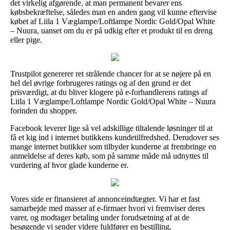
det virkelig afgørende, at man permanent bevarer ens
købsbekræftelse, således man en anden gang vil kunne eftervise
købet af Liila 1 Væglampe/Loftlampe Nordic Gold/Opal White
– Nuura, uanset om du er på udkig efter et produkt til en dreng
eller pige.
Trustpilot genererer ret strålende chancer for at se nøjere på en
hel del øvrige forbrugeres ratings og af den grund er det
prisværdigt, at du bliver klogere på e-forhandlerens ratings af
Liila 1 Væglampe/Loftlampe Nordic Gold/Opal White – Nuura
forinden du shopper.
Facebook leverer lige så vel adskillige tiltalende løsninger til at
få et kig ind i internet butikkens kundetilfredshed. Derudover ses
mange internet butikker som tilbyder kunderne at frembringe en
anmeldelse af deres køb, som på samme måde må udnyttes til
vurdering af hvor glade kunderne er.
Vores side er finansieret af annonceindtægter. Vi har et fast
samarbejde med masser af e-firmaer hvori vi fremviser deres
varer, og modtager betaling under forudsætning af at de
besøgende vi sender videre fuldfører en bestilling.