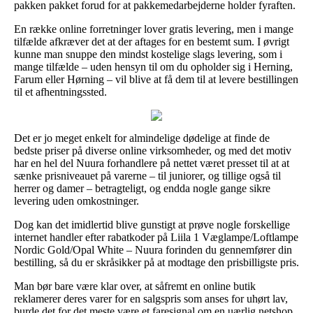
pakken pakket forud for at pakkemedarbejderne holder fyraften.
En række online forretninger lover gratis levering, men i mange
tilfælde afkræver det at der aftages for en bestemt sum. I øvrigt
kunne man snuppe den mindst kostelige slags levering, som i
mange tilfælde – uden hensyn til om du opholder sig i Herning,
Farum eller Hørning – vil blive at få dem til at levere bestillingen
til et afhentningssted.
Det er jo meget enkelt for almindelige dødelige at finde de
bedste priser på diverse online virksomheder, og med det motiv
har en hel del Nuura forhandlere på nettet været presset til at at
sænke prisniveauet på varerne – til juniorer, og tillige også til
herrer og damer – betragteligt, og endda nogle gange sikre
levering uden omkostninger.
Dog kan det imidlertid blive gunstigt at prøve nogle forskellige
internet handler efter rabatkoder på Liila 1 Væglampe/Loftlampe
Nordic Gold/Opal White – Nuura forinden du gennemfører din
bestilling, så du er skråsikker på at modtage den prisbilligste pris.
Man bør bare være klar over, at såfremt en online butik
reklamerer deres varer for en salgspris som anses for uhørt lav,
burde det for det meste være et faresignal om en uærlig netshop.