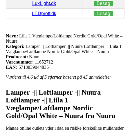
LuxLight.dk
Besøg
LEDproff.dk
Besøg
Navn:
Liila 1 Væglampe/Loftlampe Nordic Gold/Opal White –
Nuura
Kategori:
Lamper -|| Loftlamper -|| Nuura Loftlamper -|| Liila 1
Væglampe/Loftlampe Nordic Gold/Opal White – Nuura
Producent:
Nuura
Varenummer:
11652712
EAN:
5713839044835
Vurderet til
4.6
ud af 5 stjerner baseret på
45
anmeldelser
Lamper -|| Loftlamper -|| Nuura
Loftlamper -|| Liila 1
Væglampe/Loftlampe Nordic
Gold/Opal White – Nuura fra Nuura
Mange online outlets yder i dag en række forskellige muligheder