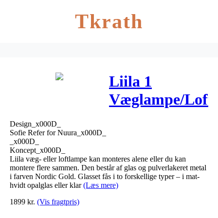
Tkrath
Liila 1
Væglampe/Loft
Nordic
Design_x000D_
Gold/Opal
Sofie Refer for Nuura_x000D_
_x000D_
White –
Koncept_x000D_
Liila væg- eller loftlampe kan monteres alene eller du kan
Nuura
montere flere sammen. Den består af glas og pulverlakeret metal
i farven Nordic Gold. Glasset fås i to forskellige typer – i mat-
hvidt opalglas eller klar
(Læs mere)
1899
kr.
(Vis fragtpris)