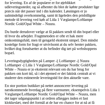
for levering. En af de populære er for øjeblikket
udleveringssteder, og så afhenter du blot de købte produkter lige
præcis når det passer ind i din kalender. Løsningen er jo
ualmindeligt overkommelig, samt tit ligeledes den prisbilligste
metode til levering ved køb af Liila 1 Væglampe/Loftlampe
Nordic Gold/Opal White – Nuura.
Du burde derudover vælge at få pakken sendt til din bopæl eller
til hvor du arbejder. Fragtmetoden er ofte et hak mere
omkostningsfuld, men til gengæld ekstremt simpel. Den mindst
kostelige form for fragt er utvivlsomt at du selv henter pakken,
hvilket dog forudsætter at du befinder dig tæt på webshoppens
bopæl.
Leveringsdygtigheden på Lamper -|| Loftlamper -|| Nuura
Loftlamper -|| Liila 1 Væglampe/Loftlampe Nordic Gold/Opal
White – Nuura er jo ekstremt relevant om du har brug for
pakken om kort tid, så i det øjemed er det faktisk centralt at vi
studerer den estimerede leveringstid for den aktuelle vare.
En stor portion butikker på nettet annoncerer levering på
næstkommende hverdag på flere varenumre, eksempelvis Liila 1
Væglampe/Loftlampe Nordic Gold/Opal White – Nuura, men
det tager udgangspunkt i at ordren aflægges inden et fast
klokkeslæt, med det formål at de har en chance for at nå at få