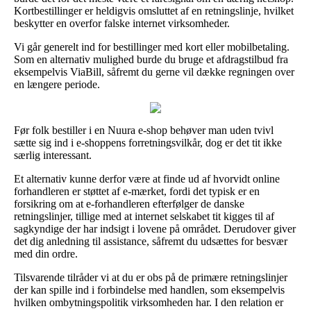
Kortbestillinger er heldigvis omsluttet af en retningslinje, hvilket
beskytter en overfor falske internet virksomheder.
Vi går generelt ind for bestillinger med kort eller mobilbetaling.
Som en alternativ mulighed burde du bruge et afdragstilbud fra
eksempelvis ViaBill, såfremt du gerne vil dække regningen over
en længere periode.
Før folk bestiller i en Nuura e-shop behøver man uden tvivl
sætte sig ind i e-shoppens forretningsvilkår, dog er det tit ikke
særlig interessant.
Et alternativ kunne derfor være at finde ud af hvorvidt online
forhandleren er støttet af e-mærket, fordi det typisk er en
forsikring om at e-forhandleren efterfølger de danske
retningslinjer, tillige med at internet selskabet tit kigges til af
sagkyndige der har indsigt i lovene på området. Derudover giver
det dig anledning til assistance, såfremt du udsættes for besvær
med din ordre.
Tilsvarende tilråder vi at du er obs på de primære retningslinjer
der kan spille ind i forbindelse med handlen, som eksempelvis
hvilken ombytningspolitik virksomheden har. I den relation er